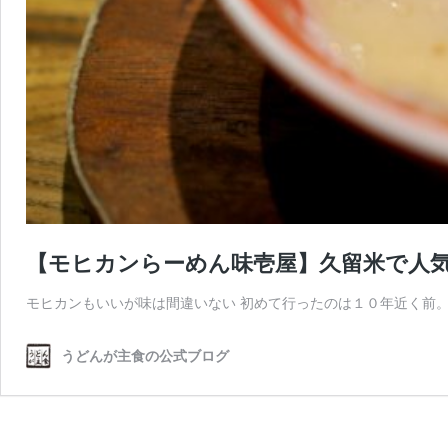
【モヒカンらーめん味壱屋】久留米で人
モヒカンもいいが味は間違いない 初めて行ったのは１０年近く前。
うどんが主食の公式ブログ