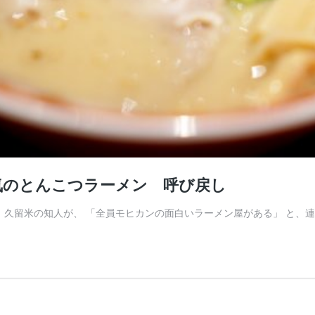
気のとんこつラーメン 呼び戻し
 久留米の知人が、 「全員モヒカンの面白いラーメン屋がある」 と、連