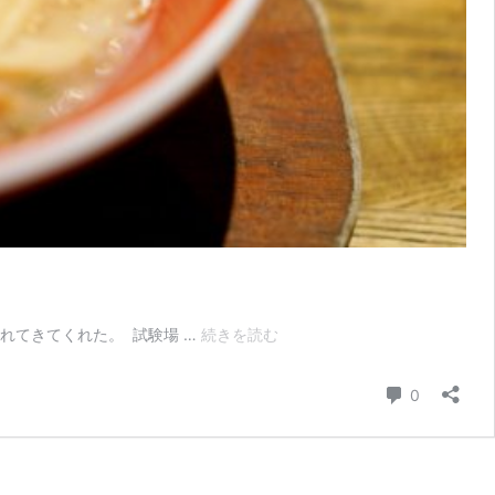
【モ
れてきてくれた。 試験場 …
続きを読む
ヒ
カ
コメント
0
ン
ら
ー
め