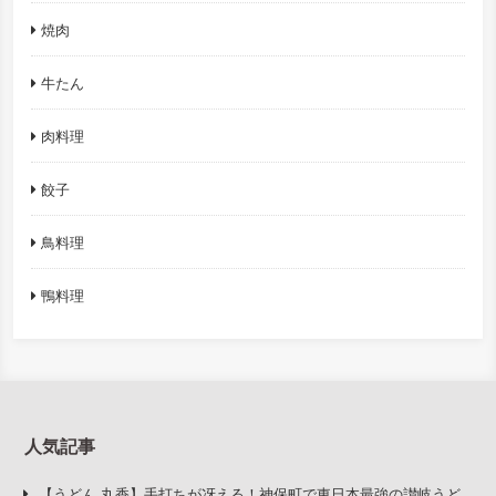
焼肉
牛たん
肉料理
餃子
鳥料理
鴨料理
人気記事
【うどん 丸香】手打ちが冴える！神保町で東日本最強の讃岐うど