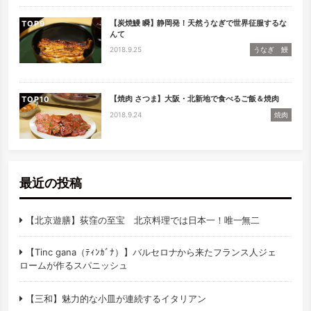
【炭焼鰻 瞬】静岡発！天然うなぎで世界征服するな
TOP
んて
2018.9.25
うなぎ 鰻
【焼肉 さつま】大阪・北新地で食べるご飯＆焼肉
TOP
2018.9.24
焼肉
最近の投稿
【北京遊膳】荻窪の至宝 北京料理では日本一！唯一無二
【Tinc gana（ﾃｨﾝｶﾞﾅ）】バルセロナから来たフランス人ジェ
ロームが作るスパニッシュ
【三和】魅力的な小皿が連続するイタリアン