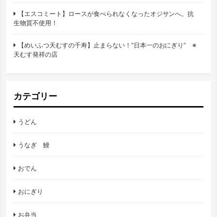
【エスコミート】ロースが食べられなくなったオジサンへ。抗
生物質不使用！
【めいふつ天むすの千寿】止まらない！”日本一のおにぎり” ※
天むす発祥の店
カテゴリー
うどん
うなぎ 鰻
おでん
おにぎり
お弁当