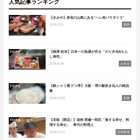
人気記事ランキング
【きみや】奈良の山奥にある”ヘレ肉パラダイス”
TOP
2019.2.10
焼肉
【根津 松本】日本一の魚屋が作る「のり弁当&ちら
TOP
し寿司」
2018.9.26
お弁当
【銀シャリ屋 ゲコ亭】大阪・堺の飯炊き仙人の絶品
TOP
飯
2018.10.30
定食
【京味（閉店）】追悼 西健一郎氏「食する幸せ、料
TOP
理する幸せ」 希代の料理人
2019.12.22
日本料理