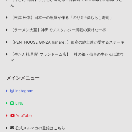
ん
【根津 松本】日本一の魚屋が作る「のり弁当&ちらし寿司」
【ラーメン大至】神田でノスタルジー満載の素朴な一杯
【PENTHOUSE GINZA hanare: 】銀座の紳士達が愛するステーキ
【牛たん料理 閣 ブランドーム店】 杜の都・仙台の牛たんは激ウ
マ
メインメニュー
Instagram
LINE
YouTube
公式メルマガの登録はこちら