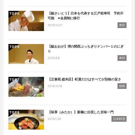
【鮨さいとう】日本を代表する江戸前寿司 予約不
TOP
可能 ※会員制に移行
2018.10.27
寿司
【鮨おおが】堺の関西ぶっちぎりナンバー１のにぎ
TOP
り
2019.8.8
寿司
【正泰苑 総本店】町屋だけはすべてが別格の旨さ
TOP
2018.10.18
焼肉
【味享（みたか）】新橋に出現した京味一門
TOP
2019.1.29
日本料理