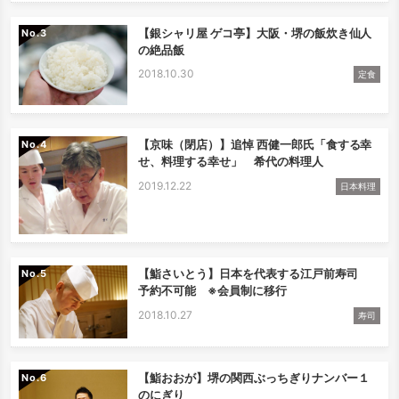
【銀シャリ屋 ゲコ亭】大阪・堺の飯炊き仙人
No.
の絶品飯
2018.10.30
定食
【京味（閉店）】追悼 西健一郎氏「食する幸
No.
せ、料理する幸せ」 希代の料理人
2019.12.22
日本料理
【鮨さいとう】日本を代表する江戸前寿司
No.
予約不可能 ※会員制に移行
2018.10.27
寿司
【鮨おおが】堺の関西ぶっちぎりナンバー１
No.
のにぎり