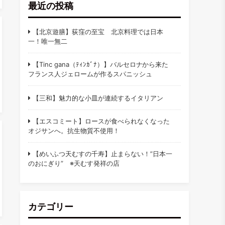
最近の投稿
【北京遊膳】荻窪の至宝 北京料理では日本
一！唯一無二
【Tinc gana（ﾃｨﾝｶﾞﾅ）】バルセロナから来た
フランス人ジェロームが作るスパニッシュ
【三和】魅力的な小皿が連続するイタリアン
【エスコミート】ロースが食べられなくなった
オジサンへ。抗生物質不使用！
【めいふつ天むすの千寿】止まらない！”日本一
のおにぎり” ※天むす発祥の店
カテゴリー