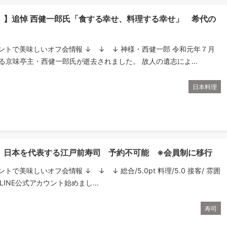
）】追悼 西健一郎氏「食する幸せ、料理する幸せ」 希代の
ウントで美味しいオフ会情報 ↓ ↓ ↓ 神様・西健一郎 令和元年７月
る京味亭主・西健一郎氏が逝去されました。 故人の遺志によ...
日本料理
】日本を代表する江戸前寿司 予約不可能 ※会員制に移行
ントで美味しいオフ会情報 ↓ ↓ ↓ 総合/5.0pt 料理/5.0 接客/ 雰囲
.0 LINE公式アカウント始めまし...
寿司