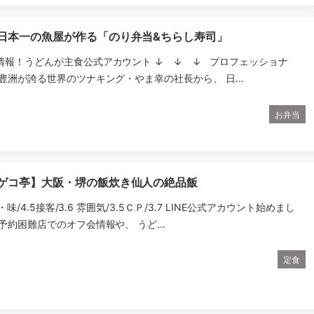
】日本一の魚屋が作る「のり弁当&ちらし寿司」
情報！うどんが主食公式アカウント ↓ ↓ ↓ プロフェッショナ
豊洲が誇る世界のツナキング・やま幸の社長から、 日...
お弁当
 ゲコ亭】大阪・堺の飯炊き仙人の絶品飯
理・味/4.5接客/3.6 雰囲気/3.5ＣＰ/3.7 LINE公式アカウント始めまし
予約困難店でのオフ会情報や、 うど...
定食