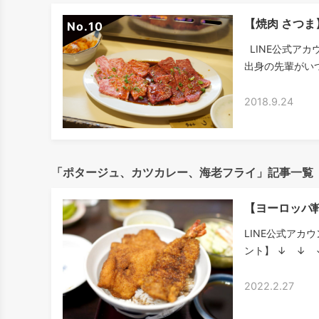
【焼肉 さつ
No.
LINE公式アカ
出身の先輩がいつ
2018.9.24
「ポタージュ、カツカレー、海老フライ」記事一覧
【ヨーロッパ
LINE公式アカ
ント】 ↓ ↓ ↓ htt
2022.2.27