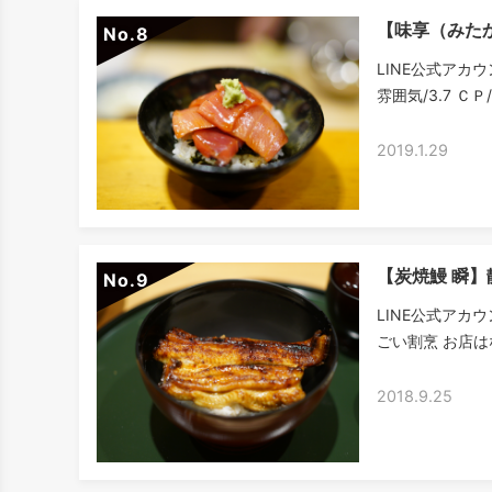
【味享（みた
No.
LINE公式アカウ
雰囲気/3.7 ＣＰ
2019.1.29
【炭焼鰻 瞬
No.
LINE公式アカ
ごい割烹 お店は
2018.9.25