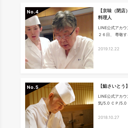
【京味（閉店
No.
料理人
LINE公式アカ
２６日、 尊敬す
2019.12.22
【鮨さいとう
No.
LINE公式アカウ
気/5.0 ＣＰ/5
2018.10.27