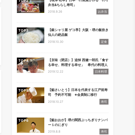
TOP
弁当&ちらし寿司」
2018.9.26
お弁当
【銀シャリ屋 ゲコ亭】大阪・堺の飯炊き
TOP
仙人の絶品飯
2018.10.30
定食
【京味（閉店）】追悼 西健一郎氏「食す
TOP
る幸せ、料理する幸せ」 希代の料理人
2019.12.22
日本料理
【鮨さいとう】日本を代表する江戸前寿
TOP
司 予約不可能 ※会員制に移行
2018.10.27
寿司
【鮨おおが】堺の関西ぶっちぎりナンバ
TOP
ー１のにぎり
2019.8.8
寿司