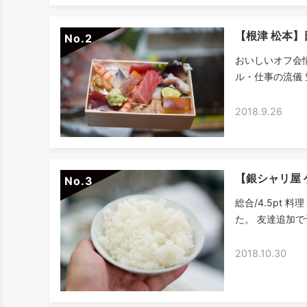
【根津 松本
No.
おいしいオフ会
ル・仕事の流儀 
2018.9.26
【銀シャリ屋
No.
総合/4.5pt 料
た。 友達追加で
2018.10.30