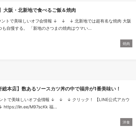
ま】大阪・北新地で食べるご飯＆焼肉
ウントで美味しいオフ会情報 ↓ ↓ ↓ 北新地では超有名な焼肉 大阪
も自慢する。 「新地のさつまの焼肉はウマい...
焼肉
軒総本店】数あるソースカツ丼の中で福井が1番美味い！
ウントで美味しいオフ会情報 ↓ ↓ ↓ クリック！ 【LINE公式アカウ
ps://lin.ee/M97scKk 福...
洋食