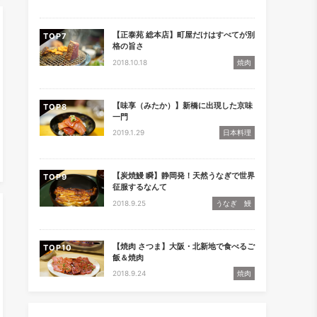
【正泰苑 総本店】町屋だけはすべてが別
TOP
格の旨さ
2018.10.18
焼肉
【味享（みたか）】新橋に出現した京味
TOP
一門
2019.1.29
日本料理
【炭焼鰻 瞬】静岡発！天然うなぎで世界
TOP
征服するなんて
2018.9.25
うなぎ 鰻
【焼肉 さつま】大阪・北新地で食べるご
TOP
飯＆焼肉
2018.9.24
焼肉