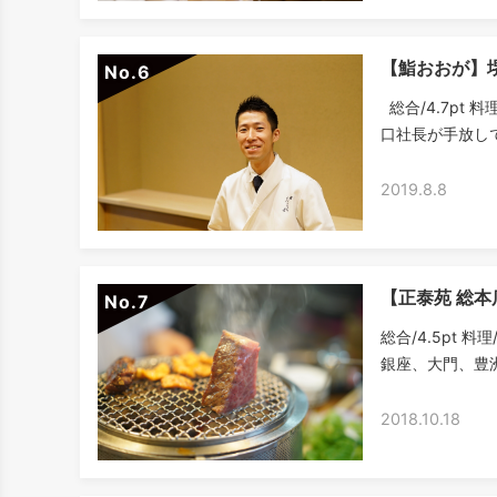
【鮨おおが】
No.
総合/4.7pt 料
口社長が手放しで
2019.8.8
【正泰苑 総
No.
総合/4.5pt 料
銀座、大門、豊洲
2018.10.18