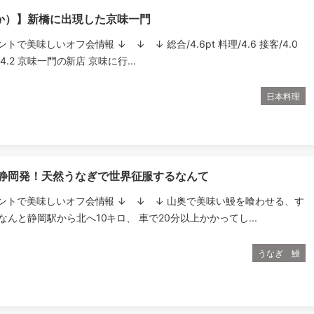
か）】新橋に出現した京味一門
ントで美味しいオフ会情報 ↓ ↓ ↓ 総合/4.6pt 料理/4.6 接客/4.0
/4.2 京味一門の新店 京味に行...
日本料理
】静岡発！天然うなぎで世界征服するなんて
ウントで美味しいオフ会情報 ↓ ↓ ↓ 山奥で美味い鰻を喰わせる、す
なんと静岡駅から北へ10キロ、 車で20分以上かかってし...
うなぎ 鰻