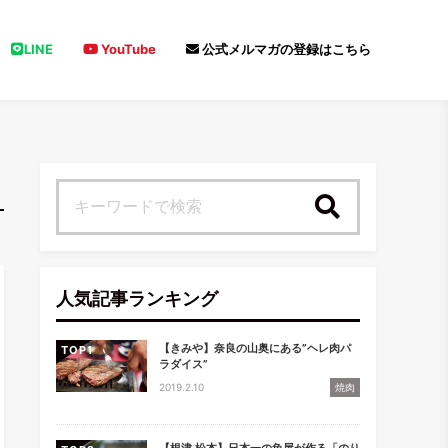
LINE
YouTube
公式メルマガの登録はこちら
検索
人気記事ランキング
【きみや】奈良の山奥にある”ヘレ肉パ
TOP
ラダイス”
2019.2.10
焼肉
【根津 松本】日本一の魚屋が作る「のり