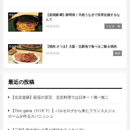
【炭焼鰻 瞬】静岡発！天然うなぎで世界征服するな
TOP
んて
2018.9.25
うなぎ 鰻
【焼肉 さつま】大阪・北新地で食べるご飯＆焼肉
TOP
2018.9.24
焼肉
最近の投稿
【北京遊膳】荻窪の至宝 北京料理では日本一！唯一無二
【Tinc gana（ﾃｨﾝｶﾞﾅ）】バルセロナから来たフランス人ジェ
ロームが作るスパニッシュ