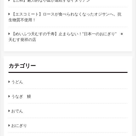
【三和】魅力的な小皿が連続するイタリアン
【エスコミート】ロースが食べられなくなったオジサンへ。抗
生物質不使用！
【めいふつ天むすの千寿】止まらない！”日本一のおにぎり” ※
天むす発祥の店
カテゴリー
うどん
うなぎ 鰻
おでん
おにぎり