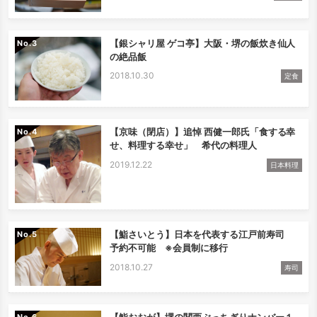
【銀シャリ屋 ゲコ亭】大阪・堺の飯炊き仙人
No.
の絶品飯
2018.10.30
定食
【京味（閉店）】追悼 西健一郎氏「食する幸
No.
せ、料理する幸せ」 希代の料理人
2019.12.22
日本料理
【鮨さいとう】日本を代表する江戸前寿司
No.
予約不可能 ※会員制に移行
2018.10.27
寿司
【鮨おおが】堺の関西ぶっちぎりナンバー１
No.