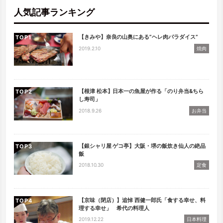
人気記事ランキング
【きみや】奈良の山奥にある”ヘレ肉パラダイス”
TOP
2019.2.10
焼肉
【根津 松本】日本一の魚屋が作る「のり弁当&ちら
TOP
し寿司」
2018.9.26
お弁当
【銀シャリ屋 ゲコ亭】大阪・堺の飯炊き仙人の絶品
TOP
飯
2018.10.30
定食
【京味（閉店）】追悼 西健一郎氏「食する幸せ、料
TOP
理する幸せ」 希代の料理人
2019.12.22
日本料理