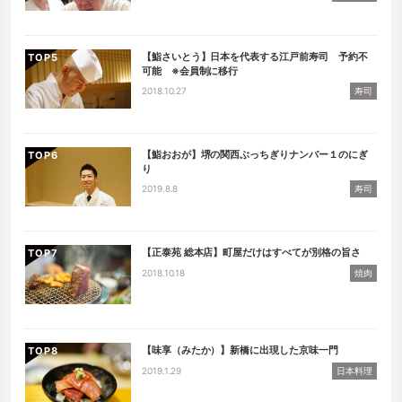
【鮨さいとう】日本を代表する江戸前寿司 予約不
TOP
可能 ※会員制に移行
2018.10.27
寿司
【鮨おおが】堺の関西ぶっちぎりナンバー１のにぎ
TOP
り
2019.8.8
寿司
【正泰苑 総本店】町屋だけはすべてが別格の旨さ
TOP
2018.10.18
焼肉
【味享（みたか）】新橋に出現した京味一門
TOP
2019.1.29
日本料理