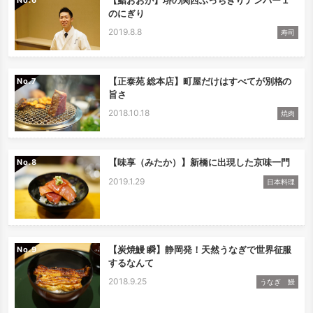
のにぎり
2019.8.8
寿司
【正泰苑 総本店】町屋だけはすべてが別格の
No.
旨さ
2018.10.18
焼肉
【味享（みたか）】新橋に出現した京味一門
No.
2019.1.29
日本料理
【炭焼鰻 瞬】静岡発！天然うなぎで世界征服
No.
するなんて
2018.9.25
うなぎ 鰻