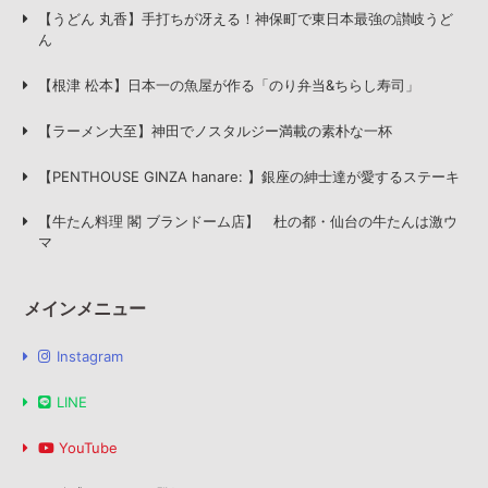
【うどん 丸香】手打ちが冴える！神保町で東日本最強の讃岐うど
ん
【根津 松本】日本一の魚屋が作る「のり弁当&ちらし寿司」
【ラーメン大至】神田でノスタルジー満載の素朴な一杯
【PENTHOUSE GINZA hanare: 】銀座の紳士達が愛するステーキ
【牛たん料理 閣 ブランドーム店】 杜の都・仙台の牛たんは激ウ
マ
メインメニュー
Instagram
LINE
YouTube