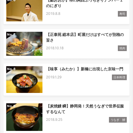
のにぎり
2019.8.8
寿司
【正泰苑 総本店】町屋だけはすべてが別格の
No.
旨さ
2018.10.18
焼肉
【味享（みたか）】新橋に出現した京味一門
No.
2019.1.29
日本料理
【炭焼鰻 瞬】静岡発！天然うなぎで世界征服
No.
するなんて
2018.9.25
うなぎ 鰻