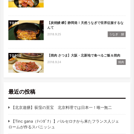
【炭焼鰻 瞬】静岡発！天然うなぎで世界征服するな
TOP
んて
2018.9.25
うなぎ 鰻
【焼肉 さつま】大阪・北新地で食べるご飯＆焼肉
TOP
2018.9.24
焼肉
最近の投稿
【北京遊膳】荻窪の至宝 北京料理では日本一！唯一無二
【Tinc gana（ﾃｨﾝｶﾞﾅ）】バルセロナから来たフランス人ジェ
ロームが作るスパニッシュ