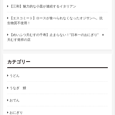
【三和】魅力的な小皿が連続するイタリアン
【エスコミート】ロースが食べられなくなったオジサンへ。抗
生物質不使用！
【めいふつ天むすの千寿】止まらない！”日本一のおにぎり” ※
天むす発祥の店
カテゴリー
うどん
うなぎ 鰻
おでん
おにぎり