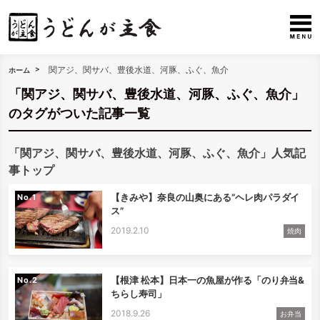
関アジ、関サバ、豊後水道、河豚、ふぐ、魚介
ホーム
「関アジ、関サバ、豊後水道、河豚、ふぐ、魚介」
のタグがついた記事一覧
「関アジ、関サバ、豊後水道、河豚、ふぐ、魚介」人気記
事トップ
【きみや】奈良の山奥にある”ヘレ肉パラダイ
No.
ス”
2019.2.10
焼肉
【根津 松本】日本一の魚屋が作る「のり弁当&
No.
ちらし寿司」
2018.9.26
お弁当