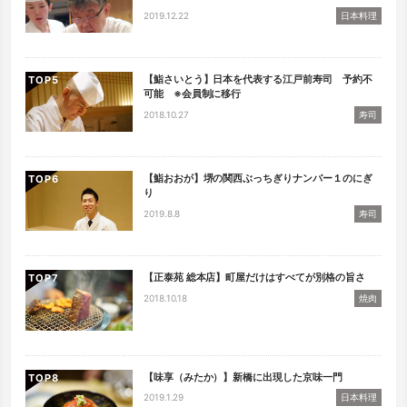
2019.12.22
日本料理
【鮨さいとう】日本を代表する江戸前寿司 予約不
TOP
可能 ※会員制に移行
2018.10.27
寿司
【鮨おおが】堺の関西ぶっちぎりナンバー１のにぎ
TOP
り
2019.8.8
寿司
【正泰苑 総本店】町屋だけはすべてが別格の旨さ
TOP
2018.10.18
焼肉
【味享（みたか）】新橋に出現した京味一門
TOP
2019.1.29
日本料理