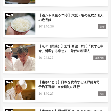
【銀シャリ屋 ゲコ亭】大阪・堺の飯炊き仙人
No.
の絶品飯
2018.10.30
定食
【京味（閉店）】追悼 西健一郎氏「食する幸
No.
せ、料理する幸せ」 希代の料理人
2019.12.22
日本料理
【鮨さいとう】日本を代表する江戸前寿司
No.
予約不可能 ※会員制に移行
2018.10.27
寿司
【鮨おおが】堺の関西ぶっちぎりナンバー１
No.