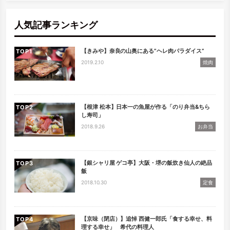
検索
人気記事ランキング
【きみや】奈良の山奥にある”ヘレ肉パラダイス”
TOP
2019.2.10
焼肉
【根津 松本】日本一の魚屋が作る「のり弁当&ちら
TOP
し寿司」
2018.9.26
お弁当
【銀シャリ屋 ゲコ亭】大阪・堺の飯炊き仙人の絶品
TOP
飯
2018.10.30
定食
【京味（閉店）】追悼 西健一郎氏「食する幸せ、料
TOP
理する幸せ」 希代の料理人