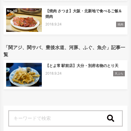
【焼肉 さつま】大阪・北新地で食べるご飯＆
No.
焼肉
2018.9.24
焼肉
「関アジ、関サバ、豊後水道、河豚、ふぐ、魚介」記事一
覧
【とよ常 駅前店】大分・別府名物のとり天
2018.9.24
天ぷら