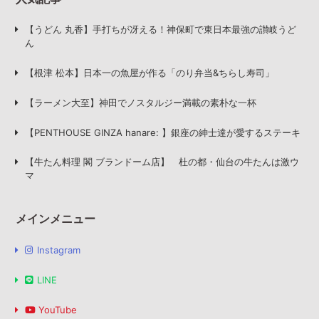
【うどん 丸香】手打ちが冴える！神保町で東日本最強の讃岐うど
ん
【根津 松本】日本一の魚屋が作る「のり弁当&ちらし寿司」
【ラーメン大至】神田でノスタルジー満載の素朴な一杯
【PENTHOUSE GINZA hanare: 】銀座の紳士達が愛するステーキ
【牛たん料理 閣 ブランドーム店】 杜の都・仙台の牛たんは激ウ
マ
メインメニュー
Instagram
LINE
YouTube