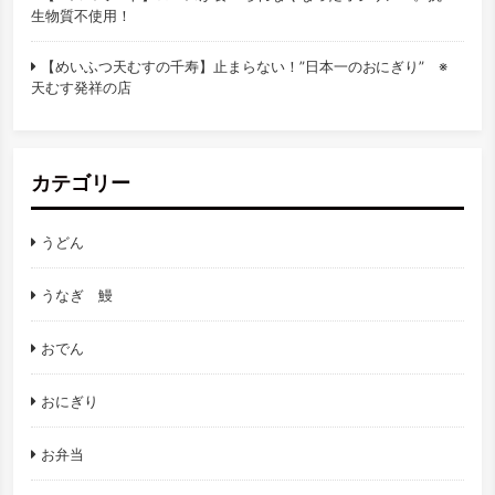
生物質不使用！
【めいふつ天むすの千寿】止まらない！”日本一のおにぎり” ※
天むす発祥の店
カテゴリー
うどん
うなぎ 鰻
おでん
おにぎり
お弁当