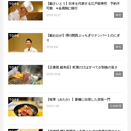
【鮨さいとう】日本を代表する江戸前寿司 予約不
TOP
可能 ※会員制に移行
2018.10.27
寿司
【鮨おおが】堺の関西ぶっちぎりナンバー１のにぎ
TOP
り
2019.8.8
寿司
【正泰苑 総本店】町屋だけはすべてが別格の旨さ
TOP
2018.10.18
焼肉
【味享（みたか）】新橋に出現した京味一門
TOP
2019.1.29
日本料理