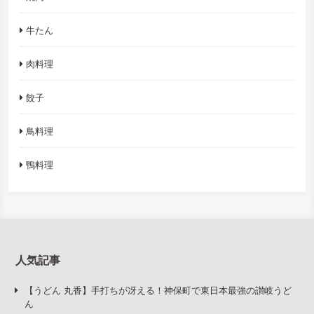
牛たん
肉料理
餃子
鳥料理
鴨料理
人気記事
【うどん 丸香】手打ちが冴える！神保町で東日本最強の讃岐うど
ん