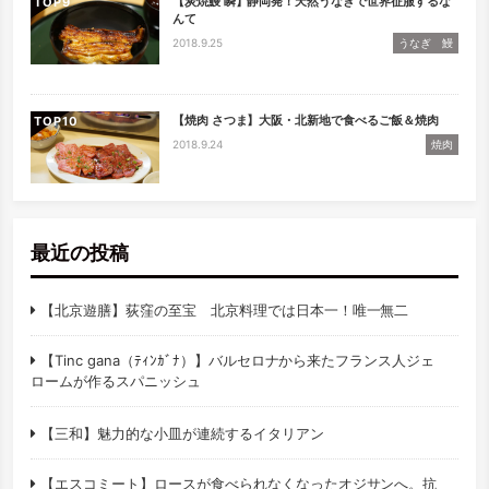
【炭焼鰻 瞬】静岡発！天然うなぎで世界征服するな
TOP
んて
2018.9.25
うなぎ 鰻
【焼肉 さつま】大阪・北新地で食べるご飯＆焼肉
TOP
2018.9.24
焼肉
最近の投稿
【北京遊膳】荻窪の至宝 北京料理では日本一！唯一無二
【Tinc gana（ﾃｨﾝｶﾞﾅ）】バルセロナから来たフランス人ジェ
ロームが作るスパニッシュ
【三和】魅力的な小皿が連続するイタリアン
【エスコミート】ロースが食べられなくなったオジサンへ。抗