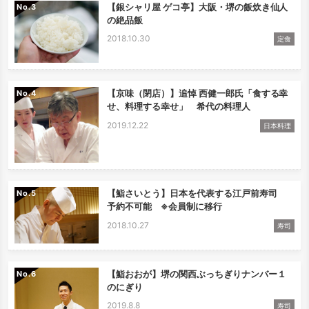
【銀シャリ屋 ゲコ亭】大阪・堺の飯炊き仙人
No.
の絶品飯
2018.10.30
定食
【京味（閉店）】追悼 西健一郎氏「食する幸
No.
せ、料理する幸せ」 希代の料理人
2019.12.22
日本料理
【鮨さいとう】日本を代表する江戸前寿司
No.
予約不可能 ※会員制に移行
2018.10.27
寿司
【鮨おおが】堺の関西ぶっちぎりナンバー１
No.
のにぎり
2019.8.8
寿司