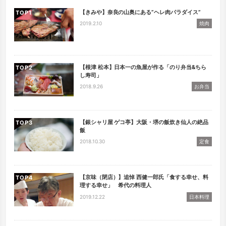
【きみや】奈良の山奥にある”ヘレ肉パラダイス”
TOP
2019.2.10
焼肉
【根津 松本】日本一の魚屋が作る「のり弁当&ちら
TOP
し寿司」
2018.9.26
お弁当
【銀シャリ屋 ゲコ亭】大阪・堺の飯炊き仙人の絶品
TOP
飯
2018.10.30
定食
【京味（閉店）】追悼 西健一郎氏「食する幸せ、料
TOP
理する幸せ」 希代の料理人
2019.12.22
日本料理