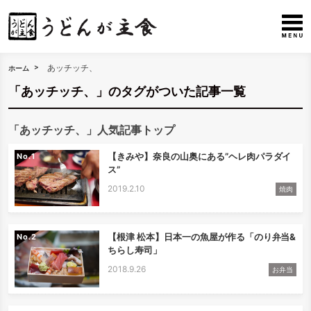
あッチッチ、
ホーム
「あッチッチ、」のタグがついた記事一覧
「あッチッチ、」人気記事トップ
【きみや】奈良の山奥にある”ヘレ肉パラダイ
No.
ス”
2019.2.10
焼肉
【根津 松本】日本一の魚屋が作る「のり弁当&
No.
ちらし寿司」
2018.9.26
お弁当