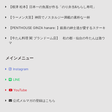
【根津 松本】日本一の魚屋が作る「のり弁当&ちらし寿司」
【ラーメン大至】神田でノスタルジー満載の素朴な一杯
【PENTHOUSE GINZA hanare: 】銀座の紳士達が愛するステーキ
【牛たん料理 閣 ブランドーム店】 杜の都・仙台の牛たんは激ウ
マ
メインメニュー
Instagram
LINE
YouTube
公式メルマガの登録はこちら