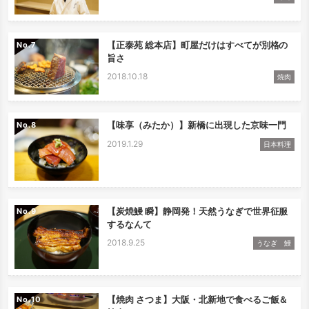
【正泰苑 総本店】町屋だけはすべてが別格の
No.
旨さ
2018.10.18
焼肉
【味享（みたか）】新橋に出現した京味一門
No.
2019.1.29
日本料理
【炭焼鰻 瞬】静岡発！天然うなぎで世界征服
No.
するなんて
2018.9.25
うなぎ 鰻
【焼肉 さつま】大阪・北新地で食べるご飯＆
No.