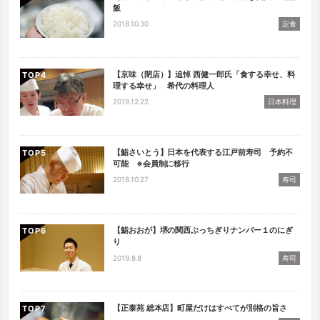
飯
2018.10.30
定食
【京味（閉店）】追悼 西健一郎氏「食する幸せ、料
TOP
理する幸せ」 希代の料理人
2019.12.22
日本料理
【鮨さいとう】日本を代表する江戸前寿司 予約不
TOP
可能 ※会員制に移行
2018.10.27
寿司
【鮨おおが】堺の関西ぶっちぎりナンバー１のにぎ
TOP
り
2019.8.8
寿司
【正泰苑 総本店】町屋だけはすべてが別格の旨さ
TOP