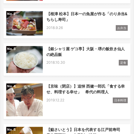
【根津 松本】日本一の魚屋が作る「のり弁当&
No.
ちらし寿司」
2018.9.26
お弁当
【銀シャリ屋 ゲコ亭】大阪・堺の飯炊き仙人
No.
の絶品飯
2018.10.30
定食
【京味（閉店）】追悼 西健一郎氏「食する幸
No.
せ、料理する幸せ」 希代の料理人
2019.12.22
日本料理
【鮨さいとう】日本を代表する江戸前寿司
No.