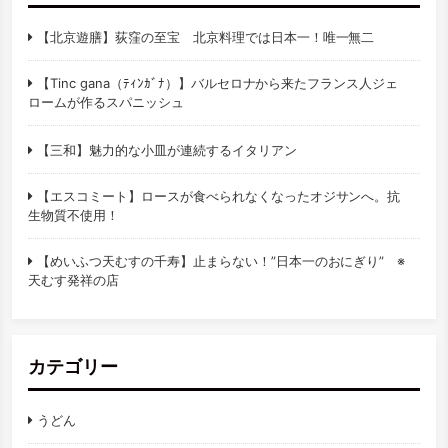
【北京遊膳】荻窪の至宝 北京料理では日本一！唯一無二
【Tinc gana（ﾃｨﾝｶﾞﾅ）】バルセロナから来たフランス人ジェ
ロームが作るスパニッシュ
【三和】魅力的な小皿が連続するイタリアン
【エスコミート】ロースが食べられなくなったオジサンへ。抗
生物質不使用！
【めいふつ天むすの千寿】止まらない！”日本一のおにぎり” ※
天むす発祥の店
カテゴリー
うどん