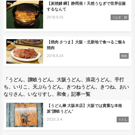
【炭焼鰻 瞬】静岡発！天然うなぎで世界征服
No.
するなんて
2018.9.25
うなぎ 鰻
【焼肉 さつま】大阪・北新地で食べるご飯＆
No.
焼肉
2018.9.24
焼肉
「うどん、讃岐うどん。大阪うどん、浪花うどん、手打
ち、いりこ、天ぷらうどん、きつねうどん、きつね、おい
なりさん、いなりすし、和食」記事一覧
【うどん棒 大阪本店】大阪では貴重な本格
派”讃岐うどん”
2020.3.4
うどん