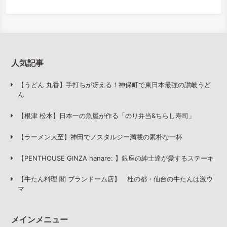
人気記事
【うどん 丸香】手打ちが冴える！神保町で東日本最強の讃岐うど
ん
【根津 松本】日本一の魚屋が作る「のり弁当&ちらし寿司」
【ラーメン大至】神田でノスタルジー満載の素朴な一杯
【PENTHOUSE GINZA hanare: 】銀座の紳士達が愛するステーキ
【牛たん料理 閣 ブランドーム店】 杜の都・仙台の牛たんは激ウ
マ
メインメニュー