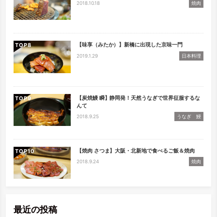
2018.10.18
焼肉
【味享（みたか）】新橋に出現した京味一門
TOP
2019.1.29
日本料理
【炭焼鰻 瞬】静岡発！天然うなぎで世界征服するな
TOP
んて
2018.9.25
うなぎ 鰻
【焼肉 さつま】大阪・北新地で食べるご飯＆焼肉
TOP
2018.9.24
焼肉
最近の投稿