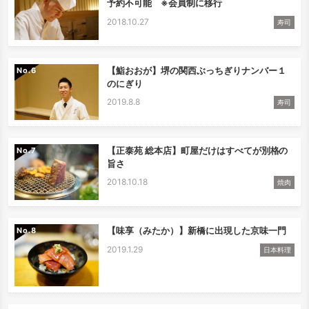
予約不可能 ※会員制に移行
2018.10.27
寿司
【鮨おおが】堺の関西ぶっちぎりナンバー１
No.
のにぎり
2019.8.8
寿司
【正泰苑 総本店】町屋だけはすべてが別格の
No.
旨さ
2018.10.18
焼肉
【味享（みたか）】新橋に出現した京味一門
No.
2019.1.29
日本料理