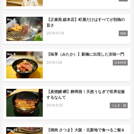
【正泰苑 総本店】町屋だけはすべてが別格の
No.
旨さ
2018.10.18
焼肉
【味享（みたか）】新橋に出現した京味一門
No.
2019.1.29
日本料理
【炭焼鰻 瞬】静岡発！天然うなぎで世界征服
No.
するなんて
2018.9.25
うなぎ 鰻
【焼肉 さつま】大阪・北新地で食べるご飯＆
No.