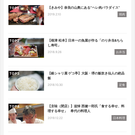
【きみや】奈良の山奥にある”ヘレ肉パラダイス”
TOP
2019.2.10
焼肉
【根津 松本】日本一の魚屋が作る「のり弁当&ちら
TOP
し寿司」
2018.9.26
お弁当
【銀シャリ屋 ゲコ亭】大阪・堺の飯炊き仙人の絶品
TOP
飯
2018.10.30
定食
【京味（閉店）】追悼 西健一郎氏「食する幸せ、料
TOP
理する幸せ」 希代の料理人
2019.12.22
日本料理