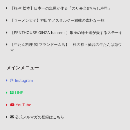
【根津 松本】日本一の魚屋が作る「のり弁当&ちらし寿司」
【ラーメン大至】神田でノスタルジー満載の素朴な一杯
【PENTHOUSE GINZA hanare: 】銀座の紳士達が愛するステーキ
【牛たん料理 閣 ブランドーム店】 杜の都・仙台の牛たんは激ウ
マ
メインメニュー
Instagram
LINE
YouTube
公式メルマガの登録はこちら