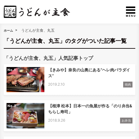
うどんが主食、丸五
ホーム
「うどんが主食、丸五」のタグがついた記事一覧
「うどんが主食、丸五」人気記事トップ
【きみや】奈良の山奥にある”ヘレ肉パラダイ
No.
ス”
2019.2.10
焼肉
【根津 松本】日本一の魚屋が作る「のり弁当&
No.
ちらし寿司」
2018.9.26
お弁当