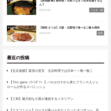
【炭焼鰻 瞬】静岡発！天然うなぎで世界征服するな
TOP
んて
2018.9.25
うなぎ 鰻
【焼肉 さつま】大阪・北新地で食べるご飯＆焼肉
TOP
2018.9.24
焼肉
最近の投稿
【北京遊膳】荻窪の至宝 北京料理では日本一！唯一無二
【Tinc gana（ﾃｨﾝｶﾞﾅ）】バルセロナから来たフランス人ジェ
ロームが作るスパニッシュ
【三和】魅力的な小皿が連続するイタリアン
【エスコミート】ロースが食べられなくなったオジサンへ。抗