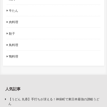
牛たん
肉料理
餃子
鳥料理
鴨料理
人気記事
【うどん 丸香】手打ちが冴える！神保町で東日本最強の讃岐うど
ん