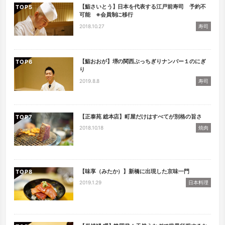
【鮨さいとう】日本を代表する江戸前寿司 予約不
TOP
可能 ※会員制に移行
2018.10.27
寿司
【鮨おおが】堺の関西ぶっちぎりナンバー１のにぎ
TOP
り
2019.8.8
寿司
【正泰苑 総本店】町屋だけはすべてが別格の旨さ
TOP
2018.10.18
焼肉
【味享（みたか）】新橋に出現した京味一門
TOP
2019.1.29
日本料理