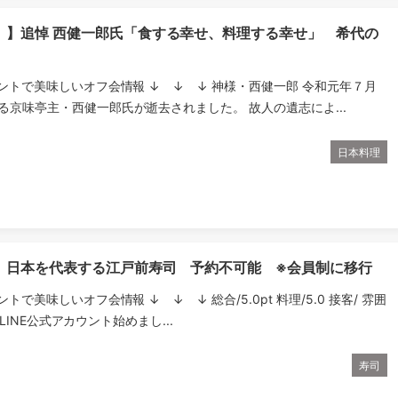
）】追悼 西健一郎氏「食する幸せ、料理する幸せ」 希代の
ウントで美味しいオフ会情報 ↓ ↓ ↓ 神様・西健一郎 令和元年７月
る京味亭主・西健一郎氏が逝去されました。 故人の遺志によ...
日本料理
】日本を代表する江戸前寿司 予約不可能 ※会員制に移行
ントで美味しいオフ会情報 ↓ ↓ ↓ 総合/5.0pt 料理/5.0 接客/ 雰囲
.0 LINE公式アカウント始めまし...
寿司