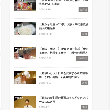
TOP
弁当&ちらし寿司」
2018.9.26
お弁当
【銀シャリ屋 ゲコ亭】大阪・堺の飯炊き
TOP
仙人の絶品飯
2018.10.30
定食
【京味（閉店）】追悼 西健一郎氏「食す
TOP
る幸せ、料理する幸せ」 希代の料理人
2019.12.22
日本料理
【鮨さいとう】日本を代表する江戸前寿
TOP
司 予約不可能 ※会員制に移行
2018.10.27
寿司
【鮨おおが】堺の関西ぶっちぎりナンバ
TOP
ー１のにぎり
2019.8.8
寿司