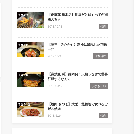
【正泰苑 総本店】町屋だけはすべてが別
TOP
格の旨さ
2018.10.18
焼肉
【味享（みたか）】新橋に出現した京味
TOP
一門
2019.1.29
日本料理
【炭焼鰻 瞬】静岡発！天然うなぎで世界
TOP
征服するなんて
2018.9.25
うなぎ 鰻
【焼肉 さつま】大阪・北新地で食べるご
TOP
飯＆焼肉
2018.9.24
焼肉