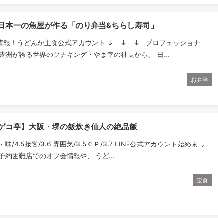
】日本一の魚屋が作る「のり弁当&ちらし寿司」
情報！うどんが主食公式アカウント ↓ ↓ ↓ プロフェッショナ
豊洲が誇る世界のツナキング・やま幸の社長から、 日...
お弁当
 ゲコ亭】大阪・堺の飯炊き仙人の絶品飯
理・味/4.5接客/3.6 雰囲気/3.5ＣＰ/3.7 LINE公式アカウント始めまし
予約困難店でのオフ会情報や、 うど...
定食