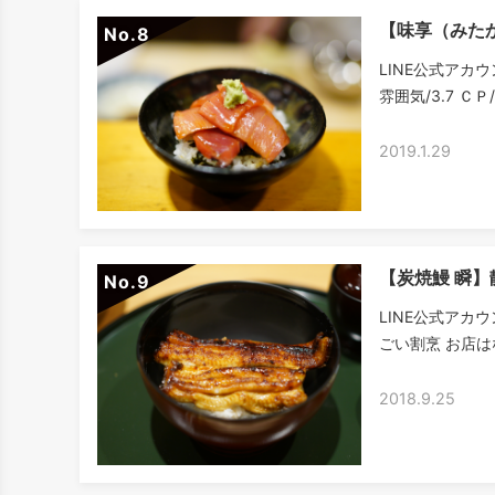
【味享（みた
No.
LINE公式アカウ
雰囲気/3.7 ＣＰ
2019.1.29
【炭焼鰻 瞬
No.
LINE公式アカ
ごい割烹 お店は
2018.9.25