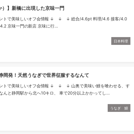
か）】新橋に出現した京味一門
ントで美味しいオフ会情報 ↓ ↓ ↓ 総合/4.6pt 料理/4.6 接客/4.0
/4.2 京味一門の新店 京味に行...
日本料理
】静岡発！天然うなぎで世界征服するなんて
ウントで美味しいオフ会情報 ↓ ↓ ↓ 山奥で美味い鰻を喰わせる、す
なんと静岡駅から北へ10キロ、 車で20分以上かかってし...
うなぎ 鰻