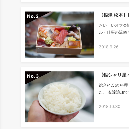
【根津 松本
No.
おいしいオフ会
ル・仕事の流儀 
2018.9.26
【銀シャリ屋
No.
総合/4.5pt 料
た。 友達追加で
2018.10.30