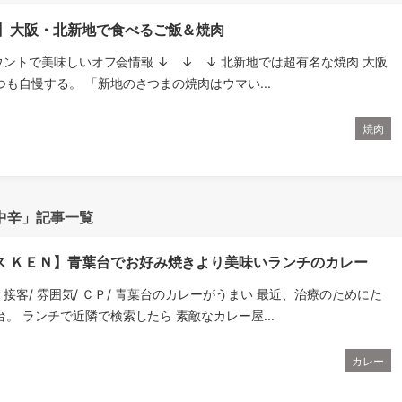
ま】大阪・北新地で食べるご飯＆焼肉
ウントで美味しいオフ会情報 ↓ ↓ ↓ 北新地では超有名な焼肉 大阪
も自慢する。 「新地のさつまの焼肉はウマい...
焼肉
中辛」記事一覧
ス ＫＥＮ】青葉台でお好み焼きより美味いランチのカレー
料理/ 接客/ 雰囲気/ ＣＰ/ 青葉台のカレーがうまい 最近、治療のためにた
。 ランチで近隣で検索したら 素敵なカレー屋...
カレー