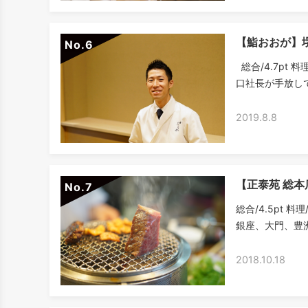
【鮨おおが】
No.
総合/4.7pt 料
口社長が手放しで
2019.8.8
【正泰苑 総
No.
総合/4.5pt 料
銀座、大門、豊洲
2018.10.18