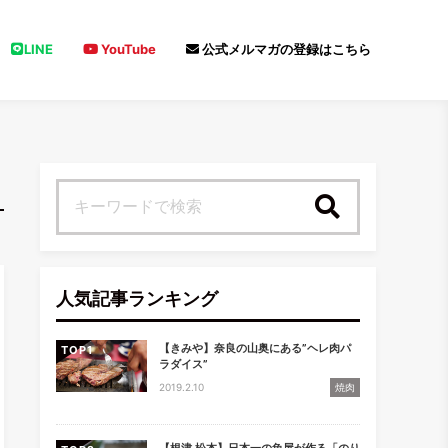
LINE
YouTube
公式メルマガの登録はこちら
検索
人気記事ランキング
【きみや】奈良の山奥にある”ヘレ肉パ
TOP
ラダイス”
2019.2.10
焼肉
【根津 松本】日本一の魚屋が作る「のり