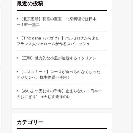
最近の投稿
【北京遊膳】荻窪の至宝 北京料理では日本
一！唯一無二
【Tinc gana（ﾃｨﾝｶﾞﾅ）】バルセロナから来た
フランス人ジェロームが作るスパニッシュ
【三和】魅力的な小皿が連続するイタリアン
【エスコミート】ロースが食べられなくなった
オジサンへ。抗生物質不使用！
【めいふつ天むすの千寿】止まらない！”日本一
のおにぎり” ※天むす発祥の店
カテゴリー