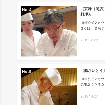
【京味（閉店
No.
料理人
LINE公式アカ
２６日、 尊敬す
2019.12.22
【鮨さいとう
No.
LINE公式アカウ
気/5.0 ＣＰ/5
2018.10.27