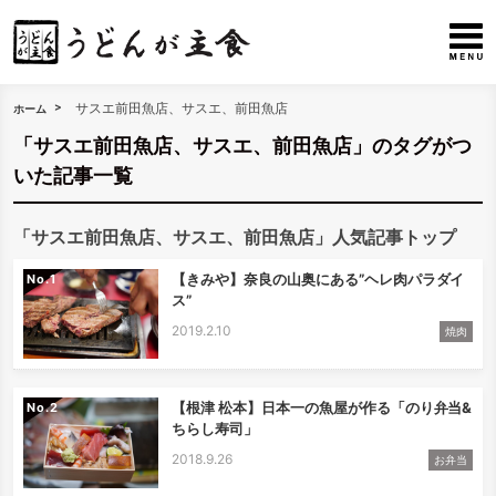
サスエ前田魚店、サスエ、前田魚店
ホーム
「サスエ前田魚店、サスエ、前田魚店」のタグがつ
いた記事一覧
「サスエ前田魚店、サスエ、前田魚店」人気記事トップ
【きみや】奈良の山奥にある”ヘレ肉パラダイ
No.
ス”
2019.2.10
焼肉
【根津 松本】日本一の魚屋が作る「のり弁当&
No.
ちらし寿司」
2018.9.26
お弁当