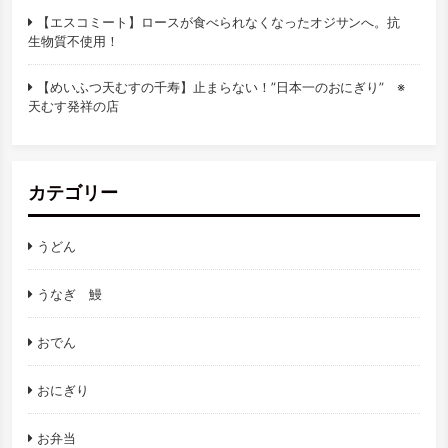
【エスコミート】ロースが食べられなくなったオジサンへ。抗
生物質不使用！
【めいふつ天むすの千寿】止まらない！”日本一のおにぎり” ※
天むす発祥の店
カテゴリー
うどん
うなぎ 鰻
おでん
おにぎり
お弁当