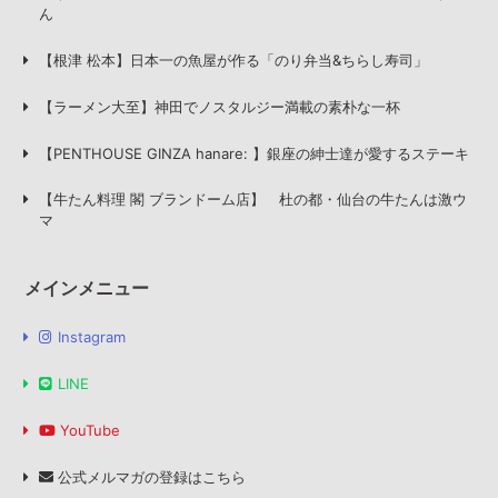
ん
【根津 松本】日本一の魚屋が作る「のり弁当&ちらし寿司」
【ラーメン大至】神田でノスタルジー満載の素朴な一杯
【PENTHOUSE GINZA hanare: 】銀座の紳士達が愛するステーキ
【牛たん料理 閣 ブランドーム店】 杜の都・仙台の牛たんは激ウ
マ
メインメニュー
Instagram
LINE
YouTube
公式メルマガの登録はこちら