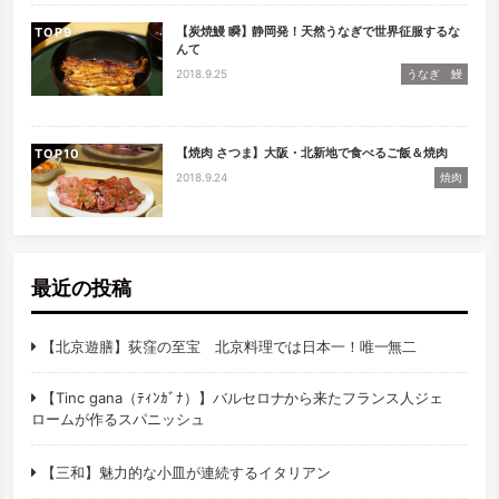
【炭焼鰻 瞬】静岡発！天然うなぎで世界征服するな
TOP
んて
2018.9.25
うなぎ 鰻
【焼肉 さつま】大阪・北新地で食べるご飯＆焼肉
TOP
2018.9.24
焼肉
最近の投稿
【北京遊膳】荻窪の至宝 北京料理では日本一！唯一無二
【Tinc gana（ﾃｨﾝｶﾞﾅ）】バルセロナから来たフランス人ジェ
ロームが作るスパニッシュ
【三和】魅力的な小皿が連続するイタリアン