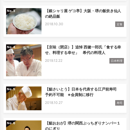
【銀シャリ屋 ゲコ亭】大阪・堺の飯炊き仙人
No.
の絶品飯
2018.10.30
定食
【京味（閉店）】追悼 西健一郎氏「食する幸
No.
せ、料理する幸せ」 希代の料理人
2019.12.22
日本料理
【鮨さいとう】日本を代表する江戸前寿司
No.
予約不可能 ※会員制に移行
2018.10.27
寿司
【鮨おおが】堺の関西ぶっちぎりナンバー１
No.
のにぎり