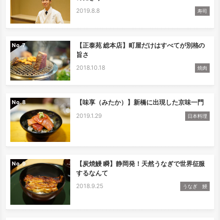
2019.8.8
寿司
【正泰苑 総本店】町屋だけはすべてが別格の
No.
旨さ
2018.10.18
焼肉
【味享（みたか）】新橋に出現した京味一門
No.
2019.1.29
日本料理
【炭焼鰻 瞬】静岡発！天然うなぎで世界征服
No.
するなんて
2018.9.25
うなぎ 鰻