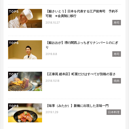
【鮨さいとう】日本を代表する江戸前寿司 予約不
TOP
可能 ※会員制に移行
2018.10.27
寿司
【鮨おおが】堺の関西ぶっちぎりナンバー１のにぎ
TOP
り
2019.8.8
寿司
【正泰苑 総本店】町屋だけはすべてが別格の旨さ
TOP
2018.10.18
焼肉
【味享（みたか）】新橋に出現した京味一門
TOP
2019.1.29
日本料理