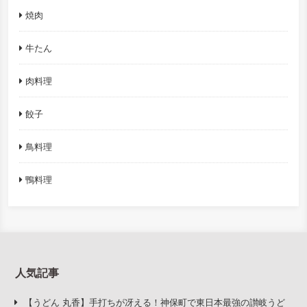
焼肉
牛たん
肉料理
餃子
鳥料理
鴨料理
人気記事
【うどん 丸香】手打ちが冴える！神保町で東日本最強の讃岐うど