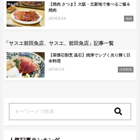
【焼肉 さつま】大阪・北新地で食べるご飯＆
No.
焼肉
2018.9.24
焼肉
「サスエ前田魚店、サスエ、前田魚店」記事一覧
【茶懐石割烹 温石】焼津でシブく光り輝く日
本料理
2019.1.13
日本料理
検索