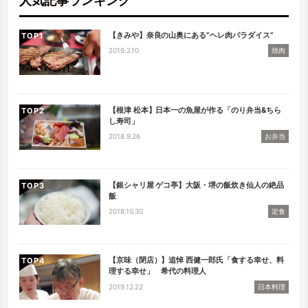
人気記事ランキング
【きみや】奈良の山奥にある”ヘレ肉パラダイス”
TOP
2019.2.10
焼肉
【根津 松本】日本一の魚屋が作る「のり弁当&ちら
TOP
し寿司」
2018.9.26
お弁当
【銀シャリ屋 ゲコ亭】大阪・堺の飯炊き仙人の絶品
TOP
飯
2018.10.30
定食
【京味（閉店）】追悼 西健一郎氏「食する幸せ、料
TOP
理する幸せ」 希代の料理人
2019.12.22
日本料理