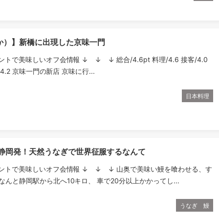
か）】新橋に出現した京味一門
ントで美味しいオフ会情報 ↓ ↓ ↓ 総合/4.6pt 料理/4.6 接客/4.0
/4.2 京味一門の新店 京味に行...
日本料理
】静岡発！天然うなぎで世界征服するなんて
ウントで美味しいオフ会情報 ↓ ↓ ↓ 山奥で美味い鰻を喰わせる、す
なんと静岡駅から北へ10キロ、 車で20分以上かかってし...
うなぎ 鰻