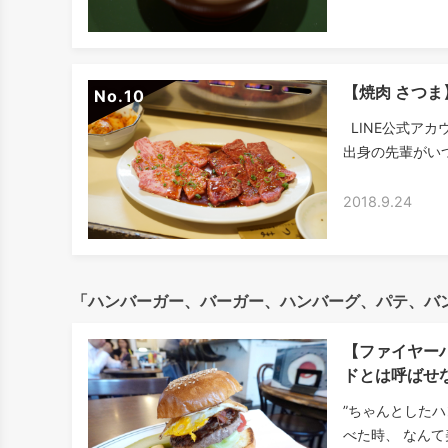
【焼肉 さつ
No.
LINE公式アカ
出身の先輩がいつ
2018.9.24
「ハンバーガー、バーガー、ハンバーグ、パテ、バ
【ファイヤー
ドとは呼ばせ
”ちゃんとしたハ
べた時、 なんて