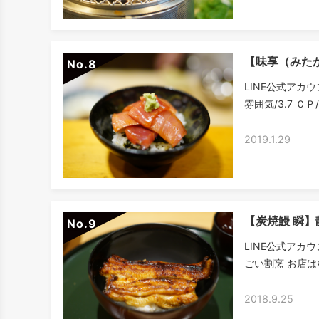
【味享（みた
No.
LINE公式アカウ
雰囲気/3.7 ＣＰ
2019.1.29
【炭焼鰻 瞬
No.
LINE公式アカ
ごい割烹 お店は
2018.9.25