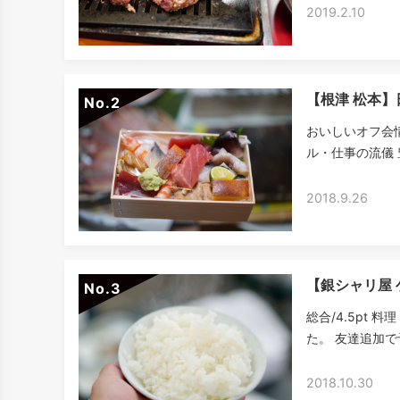
2019.2.10
【根津 松本
No.
おいしいオフ会
ル・仕事の流儀 
2018.9.26
【銀シャリ屋
No.
総合/4.5pt 料
た。 友達追加で
2018.10.30