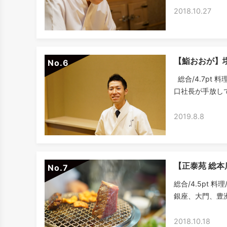
2018.10.27
【鮨おおが】
No.
総合/4.7pt 料
口社長が手放しで
2019.8.8
【正泰苑 総
No.
総合/4.5pt 料
銀座、大門、豊洲
2018.10.18