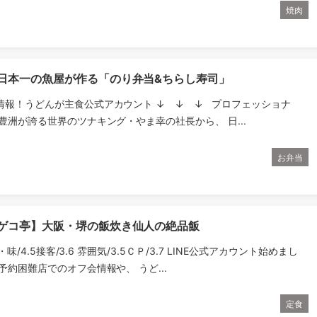
焼肉
】日本一の魚屋が作る「のり弁当&ちらし寿司」
情報！うどんが主食公式アカウント ↓ ↓ ↓ プロフェッショナ
豊洲が誇る世界のツナキング・やま幸の社長から、 日...
お弁当
 ゲコ亭】大阪・堺の飯炊き仙人の絶品飯
理・味/4.5接客/3.6 雰囲気/3.5ＣＰ/3.7 LINE公式アカウント始めまし
予約困難店でのオフ会情報や、 うど...
定食