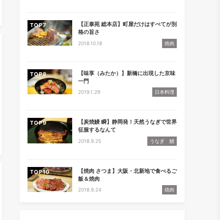
【正泰苑 総本店】町屋だけはすべてが別
TOP
格の旨さ
2018.10.18
焼肉
【味享（みたか）】新橋に出現した京味
TOP
一門
2019.1.29
日本料理
【炭焼鰻 瞬】静岡発！天然うなぎで世界
TOP
征服するなんて
2018.9.25
うなぎ 鰻
【焼肉 さつま】大阪・北新地で食べるご
TOP
飯＆焼肉
2018.9.24
焼肉