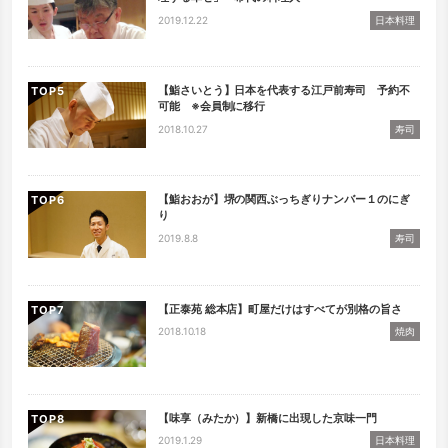
2019.12.22
日本料理
【鮨さいとう】日本を代表する江戸前寿司 予約不
TOP
可能 ※会員制に移行
2018.10.27
寿司
【鮨おおが】堺の関西ぶっちぎりナンバー１のにぎ
TOP
り
2019.8.8
寿司
【正泰苑 総本店】町屋だけはすべてが別格の旨さ
TOP
2018.10.18
焼肉
【味享（みたか）】新橋に出現した京味一門
TOP
2019.1.29
日本料理