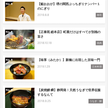
【鮨おおが】堺の関西ぶっちぎりナンバー１
No.
のにぎり
2019.8.8
寿司
【正泰苑 総本店】町屋だけはすべてが別格の
No.
旨さ
2018.10.18
焼肉
【味享（みたか）】新橋に出現した京味一門
No.
2019.1.29
日本料理
【炭焼鰻 瞬】静岡発！天然うなぎで世界征服
No.
するなんて
2018.9.25
うなぎ 鰻