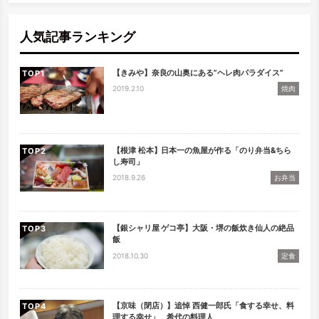
検索
人気記事ランキング
【きみや】奈良の山奥にある”ヘレ肉パラダイス”
TOP
2019.2.10
焼肉
【根津 松本】日本一の魚屋が作る「のり弁当&ちら
TOP
し寿司」
2018.9.26
お弁当
【銀シャリ屋 ゲコ亭】大阪・堺の飯炊き仙人の絶品
TOP
飯
2018.10.30
定食
【京味（閉店）】追悼 西健一郎氏「食する幸せ、料
TOP
理する幸せ」 希代の料理人