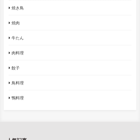
焼き鳥
焼肉
牛たん
肉料理
餃子
鳥料理
鴨料理