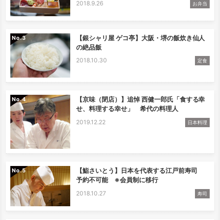
2018.9.26
お弁当
【銀シャリ屋 ゲコ亭】大阪・堺の飯炊き仙人
No.
の絶品飯
2018.10.30
定食
【京味（閉店）】追悼 西健一郎氏「食する幸
No.
せ、料理する幸せ」 希代の料理人
2019.12.22
日本料理
【鮨さいとう】日本を代表する江戸前寿司
No.
予約不可能 ※会員制に移行
2018.10.27
寿司