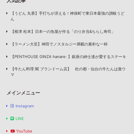
人気記事
【うどん 丸香】手打ちが冴える！神保町で東日本最強の讃岐うど
ん
【根津 松本】日本一の魚屋が作る「のり弁当&ちらし寿司」
【ラーメン大至】神田でノスタルジー満載の素朴な一杯
【PENTHOUSE GINZA hanare: 】銀座の紳士達が愛するステーキ
【牛たん料理 閣 ブランドーム店】 杜の都・仙台の牛たんは激ウ
マ
メインメニュー
Instagram
LINE
YouTube