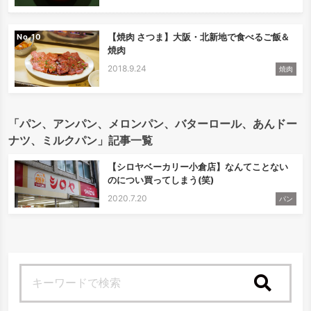
【焼肉 さつま】大阪・北新地で食べるご飯＆
No.
焼肉
2018.9.24
焼肉
「パン、アンパン、メロンパン、バターロール、あんドー
ナツ、ミルクパン」記事一覧
【シロヤベーカリー小倉店】なんてことない
のについ買ってしまう(笑)
2020.7.20
パン