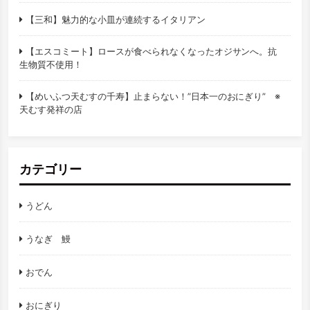
【三和】魅力的な小皿が連続するイタリアン
【エスコミート】ロースが食べられなくなったオジサンへ。抗
生物質不使用！
【めいふつ天むすの千寿】止まらない！”日本一のおにぎり” ※
天むす発祥の店
カテゴリー
うどん
うなぎ 鰻
おでん
おにぎり