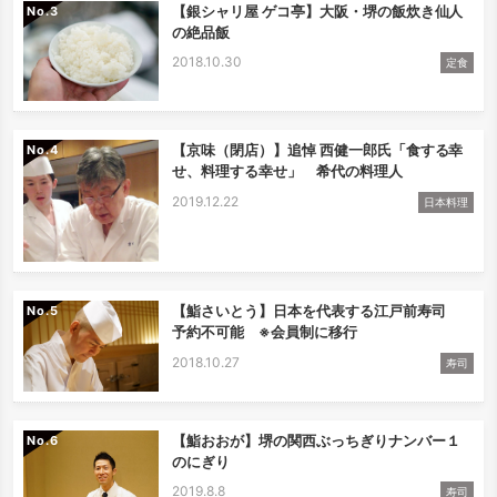
【銀シャリ屋 ゲコ亭】大阪・堺の飯炊き仙人
No.
の絶品飯
2018.10.30
定食
【京味（閉店）】追悼 西健一郎氏「食する幸
No.
せ、料理する幸せ」 希代の料理人
2019.12.22
日本料理
【鮨さいとう】日本を代表する江戸前寿司
No.
予約不可能 ※会員制に移行
2018.10.27
寿司
【鮨おおが】堺の関西ぶっちぎりナンバー１
No.
のにぎり
2019.8.8
寿司