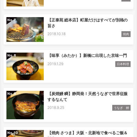
【正泰苑 総本店】町屋だけはすべてが別格の
No.
旨さ
2018.10.18
焼肉
【味享（みたか）】新橋に出現した京味一門
No.
2019.1.29
日本料理
【炭焼鰻 瞬】静岡発！天然うなぎで世界征服
No.
するなんて
2018.9.25
うなぎ 鰻
【焼肉 さつま】大阪・北新地で食べるご飯＆
No.