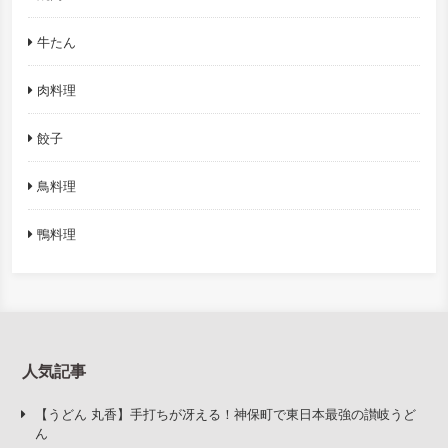
牛たん
肉料理
餃子
鳥料理
鴨料理
人気記事
【うどん 丸香】手打ちが冴える！神保町で東日本最強の讃岐うど
ん