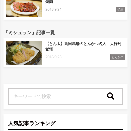
焼肉
2018.9.24
焼肉
「ミシュラン」記事一覧
【とん太】高田馬場のとんかつ名人 大行列
覚悟
2018.9.23
とんかつ
検索
人気記事ランキング