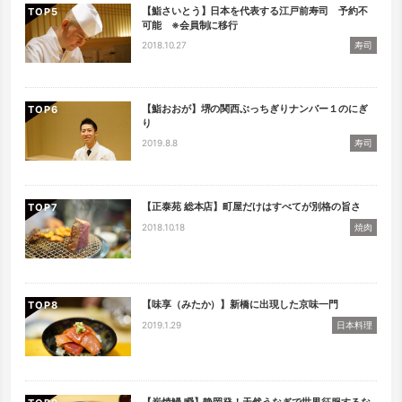
【鮨さいとう】日本を代表する江戸前寿司 予約不
TOP
可能 ※会員制に移行
2018.10.27
寿司
【鮨おおが】堺の関西ぶっちぎりナンバー１のにぎ
TOP
り
2019.8.8
寿司
【正泰苑 総本店】町屋だけはすべてが別格の旨さ
TOP
2018.10.18
焼肉
【味享（みたか）】新橋に出現した京味一門
TOP
2019.1.29
日本料理