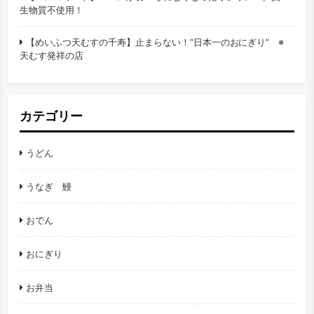
生物質不使用！
【めいふつ天むすの千寿】止まらない！”日本一のおにぎり” ※
天むす発祥の店
カテゴリー
うどん
うなぎ 鰻
おでん
おにぎり
お弁当