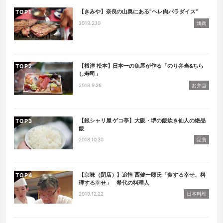
【きみや】奈良の山奥にある”ヘレ肉パラダイス”
TOP
2019.2.10
焼肉
【根津 松本】日本一の魚屋が作る「のり弁当&ちら
TOP
し寿司」
2018.9.26
お弁当
【銀シャリ屋 ゲコ亭】大阪・堺の飯炊き仙人の絶品
TOP
飯
2018.10.30
定食
【京味（閉店）】追悼 西健一郎氏「食する幸せ、料
TOP
理する幸せ」 希代の料理人
2019.12.22
日本料理