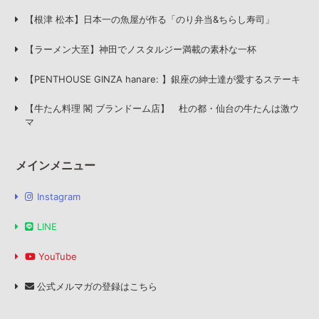
【根津 松本】日本一の魚屋が作る「のり弁当&ちらし寿司」
【ラーメン大至】神田でノスタルジー満載の素朴な一杯
【PENTHOUSE GINZA hanare: 】銀座の紳士達が愛するステーキ
【牛たん料理 閣 ブランドーム店】 杜の都・仙台の牛たんは激ウ
マ
メインメニュー
Instagram
LINE
YouTube
公式メルマガの登録はこちら