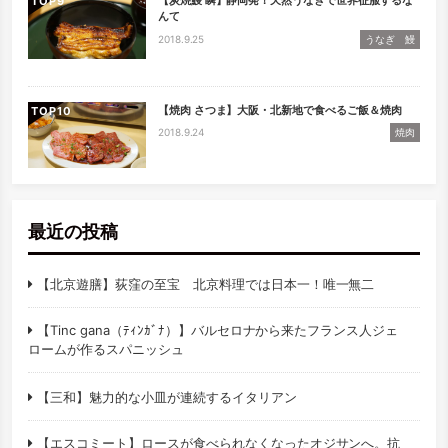
【炭焼鰻 瞬】静岡発！天然うなぎで世界征服するな
TOP
んて
2018.9.25
うなぎ 鰻
【焼肉 さつま】大阪・北新地で食べるご飯＆焼肉
TOP
2018.9.24
焼肉
最近の投稿
【北京遊膳】荻窪の至宝 北京料理では日本一！唯一無二
【Tinc gana（ﾃｨﾝｶﾞﾅ）】バルセロナから来たフランス人ジェ
ロームが作るスパニッシュ
【三和】魅力的な小皿が連続するイタリアン
【エスコミート】ロースが食べられなくなったオジサンへ。抗