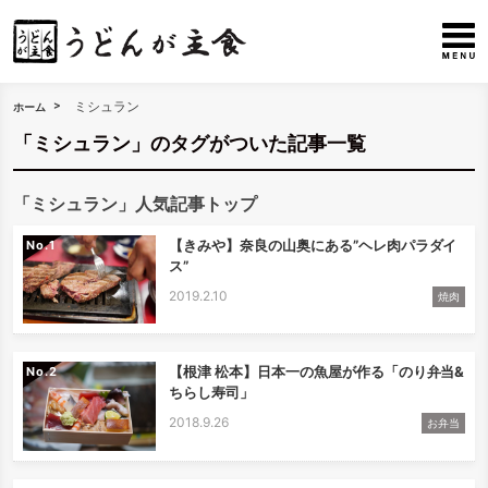
ミシュラン
ホーム
「ミシュラン」のタグがついた記事一覧
「ミシュラン」人気記事トップ
【きみや】奈良の山奥にある”ヘレ肉パラダイ
No.
ス”
2019.2.10
焼肉
【根津 松本】日本一の魚屋が作る「のり弁当&
No.
ちらし寿司」
2018.9.26
お弁当