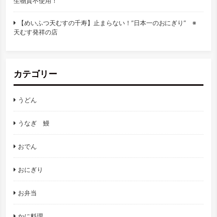
生物質不使用！
【めいふつ天むすの千寿】止まらない！”日本一のおにぎり” ※
天むす発祥の店
カテゴリー
うどん
うなぎ 鰻
おでん
おにぎり
お弁当
かに料理