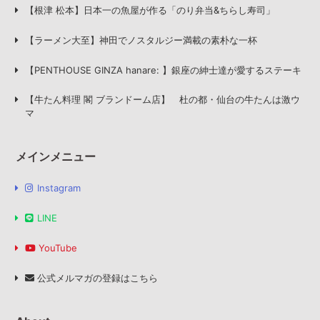
【根津 松本】日本一の魚屋が作る「のり弁当&ちらし寿司」
【ラーメン大至】神田でノスタルジー満載の素朴な一杯
【PENTHOUSE GINZA hanare: 】銀座の紳士達が愛するステーキ
【牛たん料理 閣 ブランドーム店】 杜の都・仙台の牛たんは激ウ
マ
メインメニュー
Instagram
LINE
YouTube
公式メルマガの登録はこちら