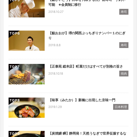
TOP
可能 ※会員制に移行
2018.10.27
寿司
【鮨おおが】堺の関西ぶっちぎりナンバー１のにぎ
TOP
り
2019.8.8
寿司
【正泰苑 総本店】町屋だけはすべてが別格の旨さ
TOP
2018.10.18
焼肉
【味享（みたか）】新橋に出現した京味一門
TOP
2019.1.29
日本料理
【炭焼鰻 瞬】静岡発！天然うなぎで世界征服するな
TOP