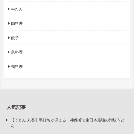
牛たん
肉料理
餃子
鳥料理
鴨料理
人気記事
【うどん 丸香】手打ちが冴える！神保町で東日本最強の讃岐うど
ん