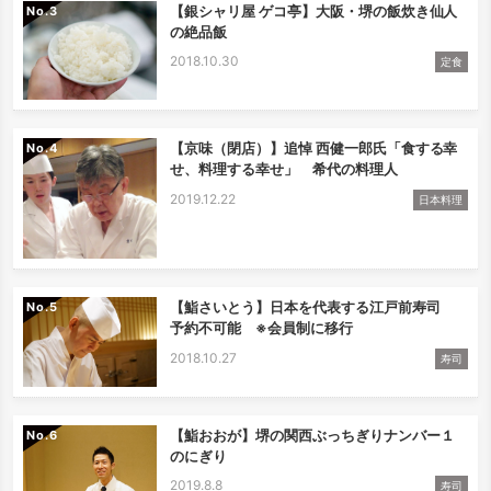
【銀シャリ屋 ゲコ亭】大阪・堺の飯炊き仙人
No.
の絶品飯
2018.10.30
定食
【京味（閉店）】追悼 西健一郎氏「食する幸
No.
せ、料理する幸せ」 希代の料理人
2019.12.22
日本料理
【鮨さいとう】日本を代表する江戸前寿司
No.
予約不可能 ※会員制に移行
2018.10.27
寿司
【鮨おおが】堺の関西ぶっちぎりナンバー１
No.
のにぎり
2019.8.8
寿司