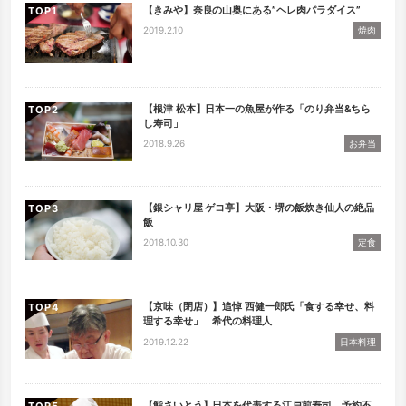
【きみや】奈良の山奥にある”ヘレ肉パラダイス”
TOP
2019.2.10
焼肉
【根津 松本】日本一の魚屋が作る「のり弁当&ちら
TOP
し寿司」
2018.9.26
お弁当
【銀シャリ屋 ゲコ亭】大阪・堺の飯炊き仙人の絶品
TOP
飯
2018.10.30
定食
【京味（閉店）】追悼 西健一郎氏「食する幸せ、料
TOP
理する幸せ」 希代の料理人
2019.12.22
日本料理
【鮨さいとう】日本を代表する江戸前寿司 予約不