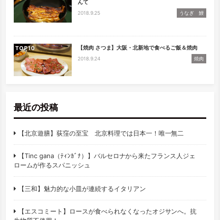
んて
2018.9.25
うなぎ 鰻
【焼肉 さつま】大阪・北新地で食べるご飯＆焼肉
TOP
2018.9.24
焼肉
最近の投稿
【北京遊膳】荻窪の至宝 北京料理では日本一！唯一無二
【Tinc gana（ﾃｨﾝｶﾞﾅ）】バルセロナから来たフランス人ジェ
ロームが作るスパニッシュ
【三和】魅力的な小皿が連続するイタリアン
【エスコミート】ロースが食べられなくなったオジサンへ。抗