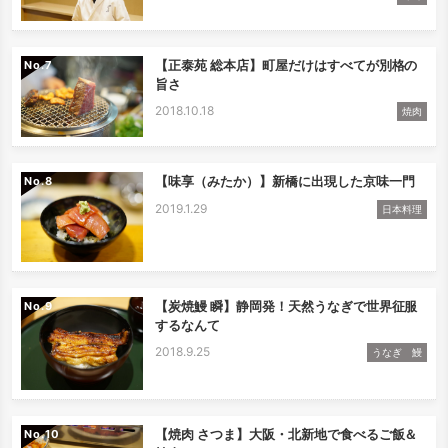
【正泰苑 総本店】町屋だけはすべてが別格の
No.
旨さ
2018.10.18
焼肉
【味享（みたか）】新橋に出現した京味一門
No.
2019.1.29
日本料理
【炭焼鰻 瞬】静岡発！天然うなぎで世界征服
No.
するなんて
2018.9.25
うなぎ 鰻
【焼肉 さつま】大阪・北新地で食べるご飯＆
No.