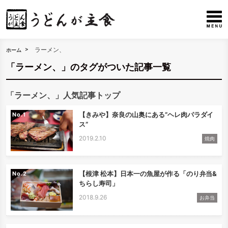
ラーメン、
ホーム
「ラーメン、」のタグがついた記事一覧
「ラーメン、」人気記事トップ
【きみや】奈良の山奥にある”ヘレ肉パラダイ
No.
ス”
2019.2.10
焼肉
【根津 松本】日本一の魚屋が作る「のり弁当&
No.
ちらし寿司」
2018.9.26
お弁当