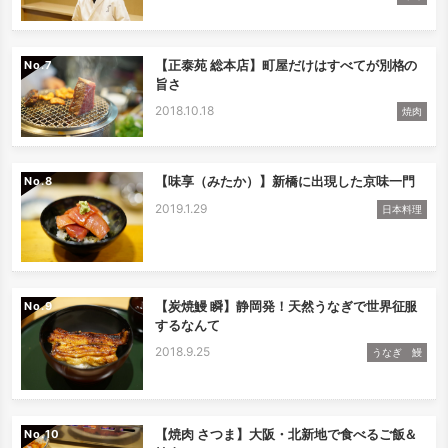
【正泰苑 総本店】町屋だけはすべてが別格の
No.
旨さ
2018.10.18
焼肉
【味享（みたか）】新橋に出現した京味一門
No.
2019.1.29
日本料理
【炭焼鰻 瞬】静岡発！天然うなぎで世界征服
No.
するなんて
2018.9.25
うなぎ 鰻
【焼肉 さつま】大阪・北新地で食べるご飯＆
No.