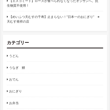
【エスコミート】ロースが食べられなくなったオジサンへ。抗
生物質不使用！
【めいふつ天むすの千寿】止まらない！”日本一のおにぎり” ※
天むす発祥の店
カテゴリー
うどん
うなぎ 鰻
おでん
おにぎり
お弁当