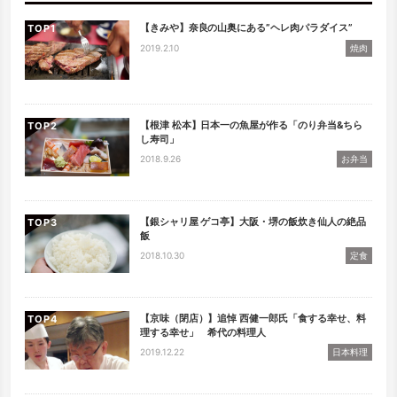
【きみや】奈良の山奥にある”ヘレ肉パラダイス”
TOP
2019.2.10
焼肉
【根津 松本】日本一の魚屋が作る「のり弁当&ちら
TOP
し寿司」
2018.9.26
お弁当
【銀シャリ屋 ゲコ亭】大阪・堺の飯炊き仙人の絶品
TOP
飯
2018.10.30
定食
【京味（閉店）】追悼 西健一郎氏「食する幸せ、料
TOP
理する幸せ」 希代の料理人
2019.12.22
日本料理