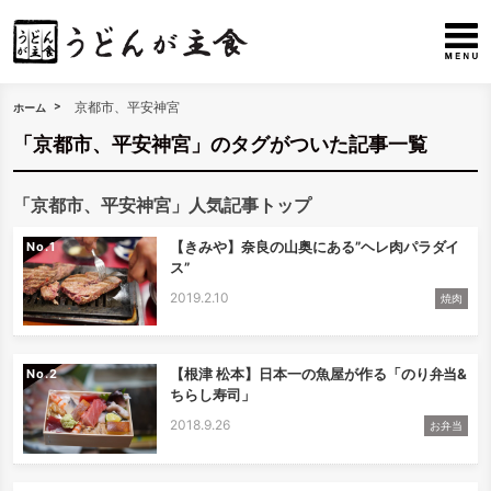
京都市、平安神宮
ホーム
「京都市、平安神宮」のタグがついた記事一覧
「京都市、平安神宮」人気記事トップ
【きみや】奈良の山奥にある”ヘレ肉パラダイ
No.
ス”
2019.2.10
焼肉
【根津 松本】日本一の魚屋が作る「のり弁当&
No.
ちらし寿司」
2018.9.26
お弁当