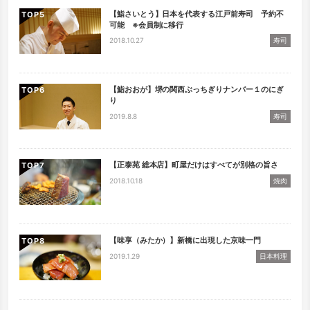
【鮨さいとう】日本を代表する江戸前寿司 予約不
TOP
可能 ※会員制に移行
2018.10.27
寿司
【鮨おおが】堺の関西ぶっちぎりナンバー１のにぎ
TOP
り
2019.8.8
寿司
【正泰苑 総本店】町屋だけはすべてが別格の旨さ
TOP
2018.10.18
焼肉
【味享（みたか）】新橋に出現した京味一門
TOP
2019.1.29
日本料理