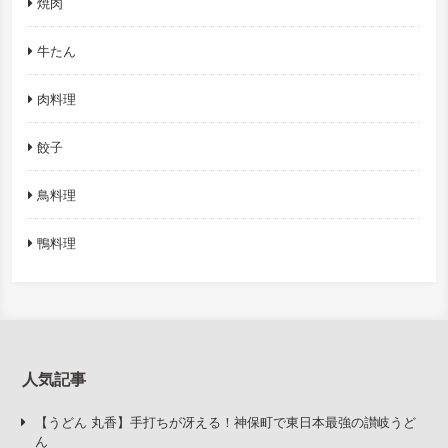
焼肉
牛たん
肉料理
餃子
鳥料理
鴨料理
人気記事
【うどん 丸香】手打ちが冴える！神保町で東日本最強の讃岐うど
ん