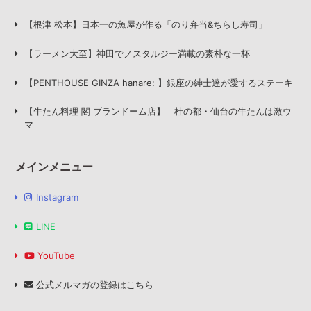
【根津 松本】日本一の魚屋が作る「のり弁当&ちらし寿司」
【ラーメン大至】神田でノスタルジー満載の素朴な一杯
【PENTHOUSE GINZA hanare: 】銀座の紳士達が愛するステーキ
【牛たん料理 閣 ブランドーム店】 杜の都・仙台の牛たんは激ウ
マ
メインメニュー
Instagram
LINE
YouTube
公式メルマガの登録はこちら