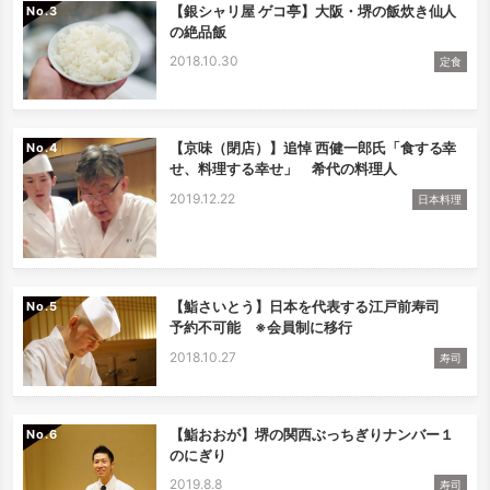
【銀シャリ屋 ゲコ亭】大阪・堺の飯炊き仙人
No.
の絶品飯
2018.10.30
定食
【京味（閉店）】追悼 西健一郎氏「食する幸
No.
せ、料理する幸せ」 希代の料理人
2019.12.22
日本料理
【鮨さいとう】日本を代表する江戸前寿司
No.
予約不可能 ※会員制に移行
2018.10.27
寿司
【鮨おおが】堺の関西ぶっちぎりナンバー１
No.
のにぎり
2019.8.8
寿司