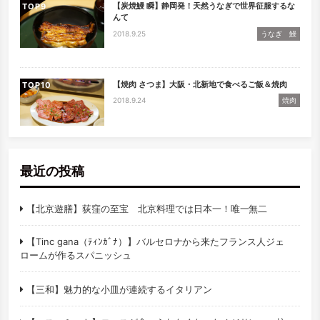
【炭焼鰻 瞬】静岡発！天然うなぎで世界征服するな
TOP
んて
2018.9.25
うなぎ 鰻
【焼肉 さつま】大阪・北新地で食べるご飯＆焼肉
TOP
2018.9.24
焼肉
最近の投稿
【北京遊膳】荻窪の至宝 北京料理では日本一！唯一無二
【Tinc gana（ﾃｨﾝｶﾞﾅ）】バルセロナから来たフランス人ジェ
ロームが作るスパニッシュ
【三和】魅力的な小皿が連続するイタリアン