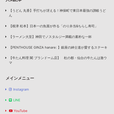
【うどん 丸香】手打ちが冴える！神保町で東日本最強の讃岐うど
ん
【根津 松本】日本一の魚屋が作る「のり弁当&ちらし寿司」
【ラーメン大至】神田でノスタルジー満載の素朴な一杯
【PENTHOUSE GINZA hanare: 】銀座の紳士達が愛するステーキ
【牛たん料理 閣 ブランドーム店】 杜の都・仙台の牛たんは激ウ
マ
メインメニュー
Instagram
LINE
YouTube