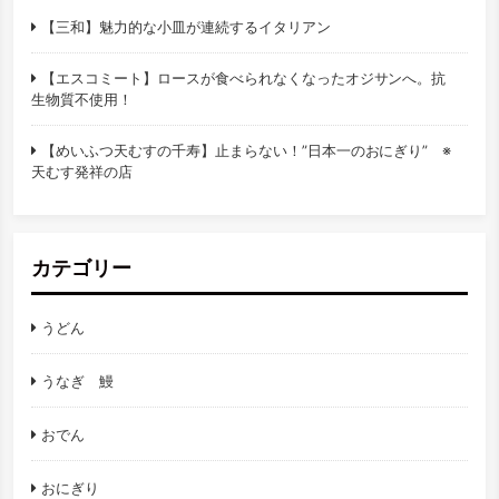
【三和】魅力的な小皿が連続するイタリアン
【エスコミート】ロースが食べられなくなったオジサンへ。抗
生物質不使用！
【めいふつ天むすの千寿】止まらない！”日本一のおにぎり” ※
天むす発祥の店
カテゴリー
うどん
うなぎ 鰻
おでん
おにぎり