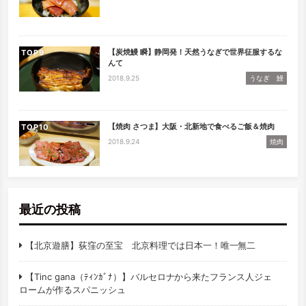
【炭焼鰻 瞬】静岡発！天然うなぎで世界征服するな
TOP
んて
2018.9.25
うなぎ 鰻
【焼肉 さつま】大阪・北新地で食べるご飯＆焼肉
TOP
2018.9.24
焼肉
最近の投稿
【北京遊膳】荻窪の至宝 北京料理では日本一！唯一無二
【Tinc gana（ﾃｨﾝｶﾞﾅ）】バルセロナから来たフランス人ジェ
ロームが作るスパニッシュ