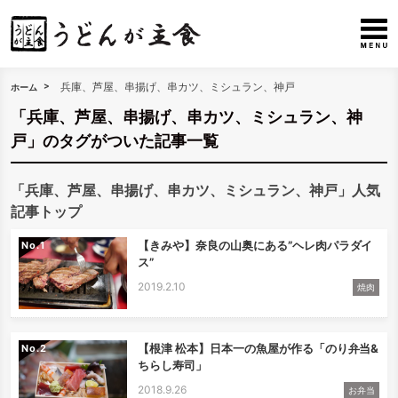
兵庫、芦屋、串揚げ、串カツ、ミシュラン、神戸
ホーム
「兵庫、芦屋、串揚げ、串カツ、ミシュラン、神
戸」のタグがついた記事一覧
「兵庫、芦屋、串揚げ、串カツ、ミシュラン、神戸」人気
記事トップ
【きみや】奈良の山奥にある”ヘレ肉パラダイ
No.
ス”
2019.2.10
焼肉
【根津 松本】日本一の魚屋が作る「のり弁当&
No.
ちらし寿司」
2018.9.26
お弁当