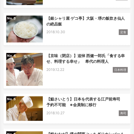
【銀シャリ屋 ゲコ亭】大阪・堺の飯炊き仙人
No.
の絶品飯
2018.10.30
定食
【京味（閉店）】追悼 西健一郎氏「食する幸
No.
せ、料理する幸せ」 希代の料理人
2019.12.22
日本料理
【鮨さいとう】日本を代表する江戸前寿司
No.
予約不可能 ※会員制に移行
2018.10.27
寿司
【鮨おおが】堺の関西ぶっちぎりナンバー１
No.