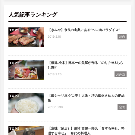
検索
人気記事ランキング
【きみや】奈良の山奥にある”ヘレ肉パラダイス”
TOP
2019.2.10
焼肉
【根津 松本】日本一の魚屋が作る「のり弁当&ちら
TOP
し寿司」
2018.9.26
お弁当
【銀シャリ屋 ゲコ亭】大阪・堺の飯炊き仙人の絶品
TOP
飯
2018.10.30
定食
【京味（閉店）】追悼 西健一郎氏「食する幸せ、料
TOP
理する幸せ」 希代の料理人