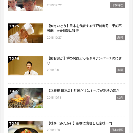
2019.12.22
日本料理
【鮨さいとう】日本を代表する江戸前寿司 予約不
TOP
可能 ※会員制に移行
2018.10.27
寿司
【鮨おおが】堺の関西ぶっちぎりナンバー１のにぎ
TOP
り
2019.8.8
寿司
【正泰苑 総本店】町屋だけはすべてが別格の旨さ
TOP
2018.10.18
焼肉
【味享（みたか）】新橋に出現した京味一門
TOP
2019.1.29
日本料理