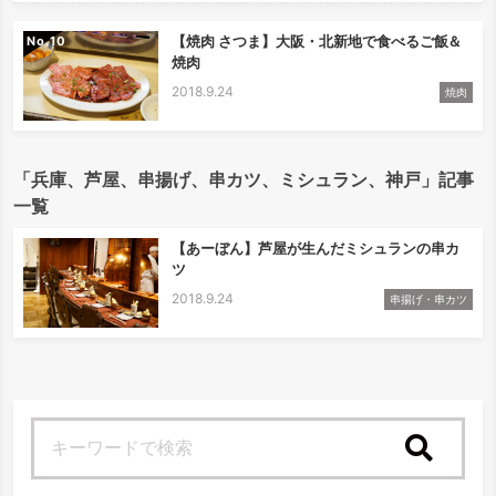
【焼肉 さつま】大阪・北新地で食べるご飯＆
No.
焼肉
2018.9.24
焼肉
「兵庫、芦屋、串揚げ、串カツ、ミシュラン、神戸」記事
一覧
【あーぼん】芦屋が生んだミシュランの串カ
ツ
2018.9.24
串揚げ・串カツ