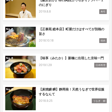
のにぎり
2019.8.8
寿司
【正泰苑 総本店】町屋だけはすべてが別格の
No.
旨さ
2018.10.18
焼肉
【味享（みたか）】新橋に出現した京味一門
No.
2019.1.29
日本料理
【炭焼鰻 瞬】静岡発！天然うなぎで世界征服
No.
するなんて
2018.9.25
うなぎ 鰻