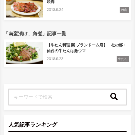
焼肉
2018.9.24
焼肉
「南蛮漬け、角煮」記事一覧
【牛たん料理 閣 ブランドーム店】 杜の都・
仙台の牛たんは激ウマ
2018.9.23
牛たん
検索
人気記事ランキング