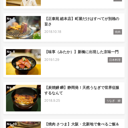
【正泰苑 総本店】町屋だけはすべてが別格の
No.
旨さ
2018.10.18
焼肉
【味享（みたか）】新橋に出現した京味一門
No.
2019.1.29
日本料理
【炭焼鰻 瞬】静岡発！天然うなぎで世界征服
No.
するなんて
2018.9.25
うなぎ 鰻
【焼肉 さつま】大阪・北新地で食べるご飯＆
No.