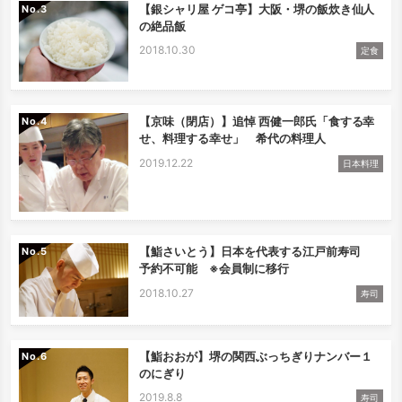
【銀シャリ屋 ゲコ亭】大阪・堺の飯炊き仙人
No.
の絶品飯
2018.10.30
定食
【京味（閉店）】追悼 西健一郎氏「食する幸
No.
せ、料理する幸せ」 希代の料理人
2019.12.22
日本料理
【鮨さいとう】日本を代表する江戸前寿司
No.
予約不可能 ※会員制に移行
2018.10.27
寿司
【鮨おおが】堺の関西ぶっちぎりナンバー１
No.
のにぎり
2019.8.8
寿司