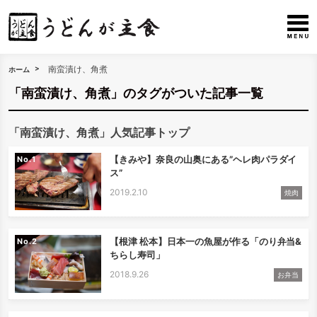
南蛮漬け、角煮
ホーム
「南蛮漬け、角煮」のタグがついた記事一覧
「南蛮漬け、角煮」人気記事トップ
【きみや】奈良の山奥にある”ヘレ肉パラダイ
No.
ス”
2019.2.10
焼肉
【根津 松本】日本一の魚屋が作る「のり弁当&
No.
ちらし寿司」
2018.9.26
お弁当