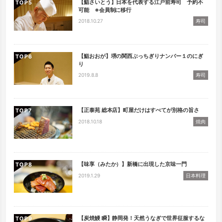
【鮨さいとう】日本を代表する江戸前寿司 予約不
TOP
可能 ※会員制に移行
2018.10.27
寿司
【鮨おおが】堺の関西ぶっちぎりナンバー１のにぎ
TOP
り
2019.8.8
寿司
【正泰苑 総本店】町屋だけはすべてが別格の旨さ
TOP
2018.10.18
焼肉
【味享（みたか）】新橋に出現した京味一門
TOP
2019.1.29
日本料理
【炭焼鰻 瞬】静岡発！天然うなぎで世界征服するな
TOP