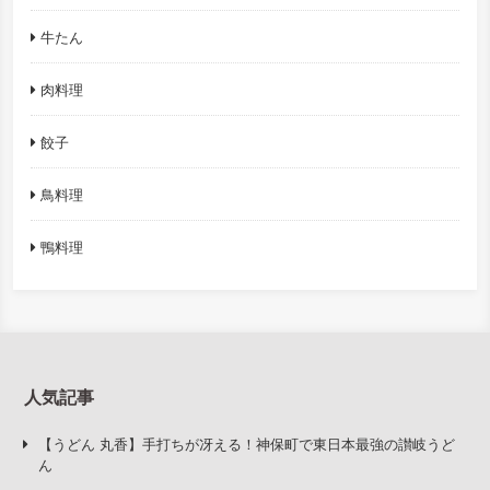
牛たん
肉料理
餃子
鳥料理
鴨料理
人気記事
【うどん 丸香】手打ちが冴える！神保町で東日本最強の讃岐うど
ん