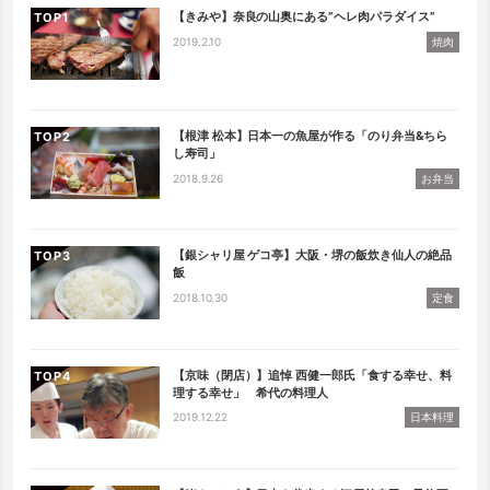
【きみや】奈良の山奥にある”ヘレ肉パラダイス”
TOP
2019.2.10
焼肉
【根津 松本】日本一の魚屋が作る「のり弁当&ちら
TOP
し寿司」
2018.9.26
お弁当
【銀シャリ屋 ゲコ亭】大阪・堺の飯炊き仙人の絶品
TOP
飯
2018.10.30
定食
【京味（閉店）】追悼 西健一郎氏「食する幸せ、料
TOP
理する幸せ」 希代の料理人
2019.12.22
日本料理