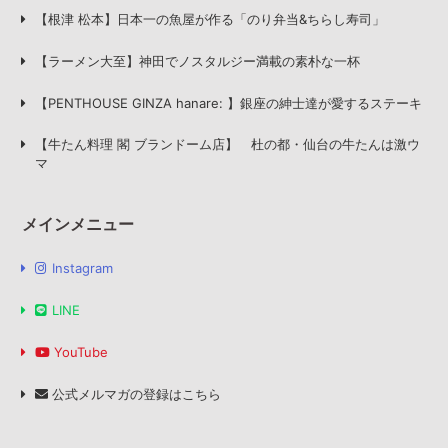
【根津 松本】日本一の魚屋が作る「のり弁当&ちらし寿司」
【ラーメン大至】神田でノスタルジー満載の素朴な一杯
【PENTHOUSE GINZA hanare: 】銀座の紳士達が愛するステーキ
【牛たん料理 閣 ブランドーム店】 杜の都・仙台の牛たんは激ウ
マ
メインメニュー
Instagram
LINE
YouTube
公式メルマガの登録はこちら