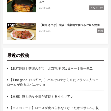
んて
2018.9.25
うなぎ 鰻
【焼肉 さつま】大阪・北新地で食べるご飯＆焼肉
TOP
2018.9.24
焼肉
最近の投稿
【北京遊膳】荻窪の至宝 北京料理では日本一！唯一無二
【Tinc gana（ﾃｨﾝｶﾞﾅ）】バルセロナから来たフランス人ジェ
ロームが作るスパニッシュ
【三和】魅力的な小皿が連続するイタリアン
【エスコミート】ロースが食べられなくなったオジサンへ。抗