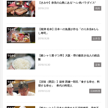
【きみや】奈良の山奥にある”ヘレ肉パラダイス”
TOP
2019.2.10
焼肉
【根津 松本】日本一の魚屋が作る「のり弁当&ちら
TOP
し寿司」
2018.9.26
お弁当
【銀シャリ屋 ゲコ亭】大阪・堺の飯炊き仙人の絶品
TOP
飯
2018.10.30
定食
【京味（閉店）】追悼 西健一郎氏「食する幸せ、料
TOP
理する幸せ」 希代の料理人
2019.12.22
日本料理