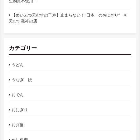
生物質不使用！
【めいふつ天むすの千寿】止まらない！”日本一のおにぎり” ※
天むす発祥の店
カテゴリー
うどん
うなぎ 鰻
おでん
おにぎり
お弁当
かに料理