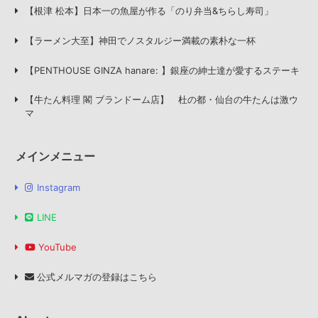
【根津 松本】日本一の魚屋が作る「のり弁当&ちらし寿司」
【ラーメン大至】神田でノスタルジー満載の素朴な一杯
【PENTHOUSE GINZA hanare: 】銀座の紳士達が愛するステーキ
【牛たん料理 閣 ブランドーム店】 杜の都・仙台の牛たんは激ウ
マ
メインメニュー
Instagram
LINE
YouTube
公式メルマガの登録はこちら