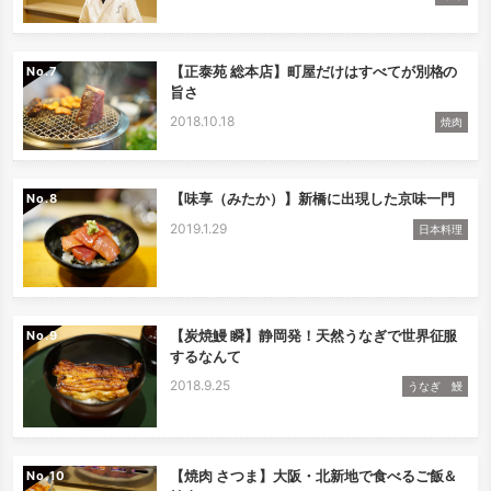
【正泰苑 総本店】町屋だけはすべてが別格の
No.
旨さ
2018.10.18
焼肉
【味享（みたか）】新橋に出現した京味一門
No.
2019.1.29
日本料理
【炭焼鰻 瞬】静岡発！天然うなぎで世界征服
No.
するなんて
2018.9.25
うなぎ 鰻
【焼肉 さつま】大阪・北新地で食べるご飯＆
No.