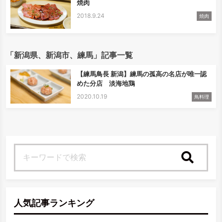
焼肉
2018.9.24
焼肉
「新潟県、新潟市、練馬」記事一覧
【練馬鳥長 新潟】練馬の孤高の名店が唯一認
めた分店 淡海地鶏
2020.10.19
鳥料理
検索
人気記事ランキング