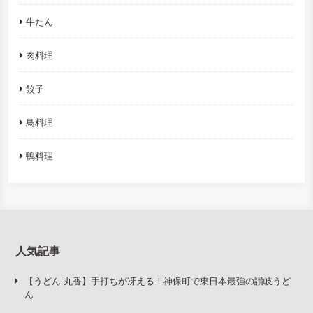
牛たん
肉料理
餃子
鳥料理
鴨料理
人気記事
【うどん 丸香】手打ちが冴える！神保町で東日本最強の讃岐うど
ん