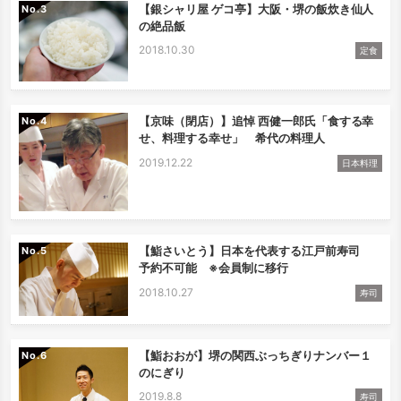
【銀シャリ屋 ゲコ亭】大阪・堺の飯炊き仙人
No.
の絶品飯
2018.10.30
定食
【京味（閉店）】追悼 西健一郎氏「食する幸
No.
せ、料理する幸せ」 希代の料理人
2019.12.22
日本料理
【鮨さいとう】日本を代表する江戸前寿司
No.
予約不可能 ※会員制に移行
2018.10.27
寿司
【鮨おおが】堺の関西ぶっちぎりナンバー１
No.
のにぎり
2019.8.8
寿司