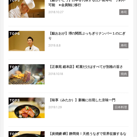
【鮨さいとう】日本を代表する江戸前寿司 予約不
TOP
可能 ※会員制に移行
2018.10.27
寿司
【鮨おおが】堺の関西ぶっちぎりナンバー１のにぎ
TOP
り
2019.8.8
寿司
【正泰苑 総本店】町屋だけはすべてが別格の旨さ
TOP
2018.10.18
焼肉
【味享（みたか）】新橋に出現した京味一門
TOP
2019.1.29
日本料理
【炭焼鰻 瞬】静岡発！天然うなぎで世界征服するな
TOP