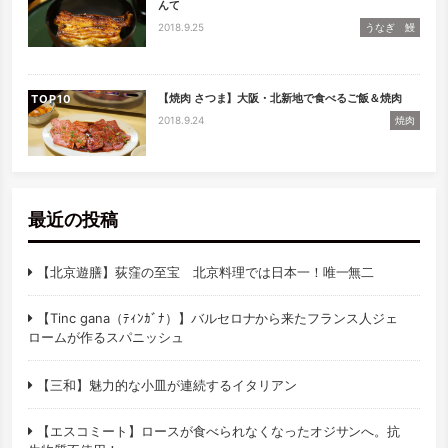
んて
2018.9.25
うなぎ 鰻
【焼肉 さつま】大阪・北新地で食べるご飯＆焼肉
TOP
2018.9.24
焼肉
最近の投稿
【北京遊膳】荻窪の至宝 北京料理では日本一！唯一無二
【Tinc gana（ﾃｨﾝｶﾞﾅ）】バルセロナから来たフランス人ジェ
ロームが作るスパニッシュ
【三和】魅力的な小皿が連続するイタリアン
【エスコミート】ロースが食べられなくなったオジサンへ。抗