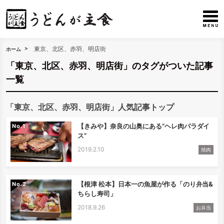
東京、北区、赤羽、明店街
ホーム
「東京、北区、赤羽、明店街」のタグがついた記事
一覧
「東京、北区、赤羽、明店街」人気記事トップ
【きみや】奈良の山奥にある”ヘレ肉パラダイ
No.
ス”
2019.2.10
焼肉
【根津 松本】日本一の魚屋が作る「のり弁当&
No.
ちらし寿司」
2018.9.26
お弁当