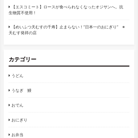
【エスコミート】ロースが食べられなくなったオジサンへ。抗
生物質不使用！
【めいふつ天むすの千寿】止まらない！”日本一のおにぎり” ※
天むす発祥の店
カテゴリー
うどん
うなぎ 鰻
おでん
おにぎり
お弁当