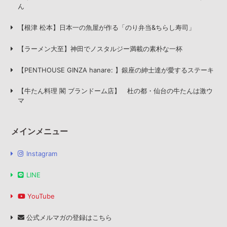
ん
【根津 松本】日本一の魚屋が作る「のり弁当&ちらし寿司」
【ラーメン大至】神田でノスタルジー満載の素朴な一杯
【PENTHOUSE GINZA hanare: 】銀座の紳士達が愛するステーキ
【牛たん料理 閣 ブランドーム店】 杜の都・仙台の牛たんは激ウ
マ
メインメニュー
Instagram
LINE
YouTube
公式メルマガの登録はこちら