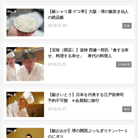
【銀シャリ屋 ゲコ亭】大阪・堺の飯炊き仙人
No.
の絶品飯
2018.10.30
定食
【京味（閉店）】追悼 西健一郎氏「食する幸
No.
せ、料理する幸せ」 希代の料理人
2019.12.22
日本料理
【鮨さいとう】日本を代表する江戸前寿司
No.
予約不可能 ※会員制に移行
2018.10.27
寿司
【鮨おおが】堺の関西ぶっちぎりナンバー１
No.
のにぎり