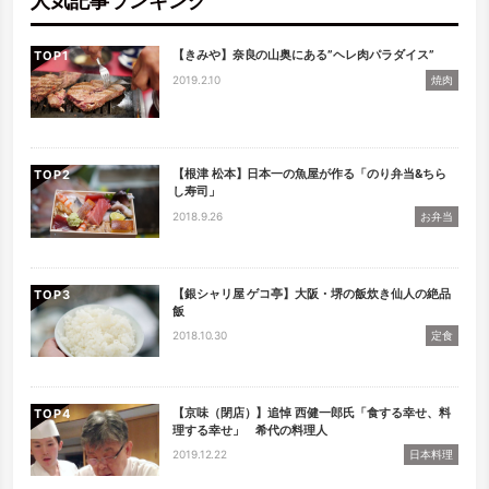
人気記事ランキング
【きみや】奈良の山奥にある”ヘレ肉パラダイス”
TOP
2019.2.10
焼肉
【根津 松本】日本一の魚屋が作る「のり弁当&ちら
TOP
し寿司」
2018.9.26
お弁当
【銀シャリ屋 ゲコ亭】大阪・堺の飯炊き仙人の絶品
TOP
飯
2018.10.30
定食
【京味（閉店）】追悼 西健一郎氏「食する幸せ、料
TOP
理する幸せ」 希代の料理人
2019.12.22
日本料理