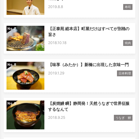
2019.8.8
寿司
【正泰苑 総本店】町屋だけはすべてが別格の
No.
旨さ
2018.10.18
焼肉
【味享（みたか）】新橋に出現した京味一門
No.
2019.1.29
日本料理
【炭焼鰻 瞬】静岡発！天然うなぎで世界征服
No.
するなんて
2018.9.25
うなぎ 鰻