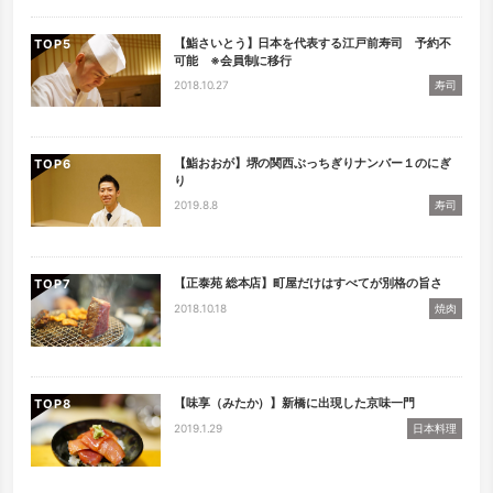
【鮨さいとう】日本を代表する江戸前寿司 予約不
TOP
可能 ※会員制に移行
2018.10.27
寿司
【鮨おおが】堺の関西ぶっちぎりナンバー１のにぎ
TOP
り
2019.8.8
寿司
【正泰苑 総本店】町屋だけはすべてが別格の旨さ
TOP
2018.10.18
焼肉
【味享（みたか）】新橋に出現した京味一門
TOP
2019.1.29
日本料理