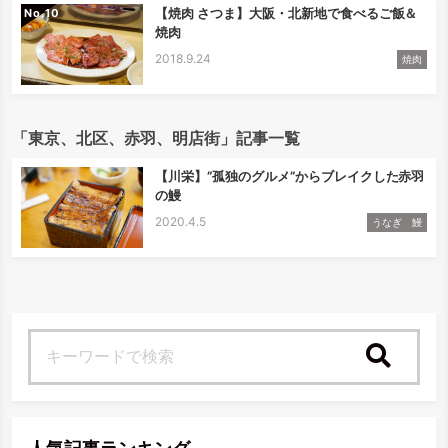
【焼肉 さつま】大阪・北新地で食べるご飯＆
No.
焼肉
2018.9.24
焼肉
「東京、北区、赤羽、明店街」記事一覧
【川栄】”孤独のグルメ”からブレイクした赤羽
の鰻
2020.4.5
うなぎ 鰻
検索