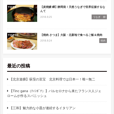
【炭焼鰻 瞬】静岡発！天然うなぎで世界征服するな
TOP
んて
2018.9.25
うなぎ 鰻
【焼肉 さつま】大阪・北新地で食べるご飯＆焼肉
TOP
2018.9.24
焼肉
最近の投稿
【北京遊膳】荻窪の至宝 北京料理では日本一！唯一無二
【Tinc gana（ﾃｨﾝｶﾞﾅ）】バルセロナから来たフランス人ジェ
ロームが作るスパニッシュ
【三和】魅力的な小皿が連続するイタリアン