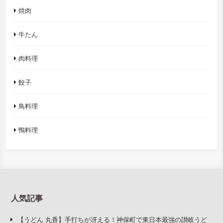
焼肉
牛たん
肉料理
餃子
鳥料理
鴨料理
人気記事
【うどん 丸香】手打ちが冴える！神保町で東日本最強の讃岐うど