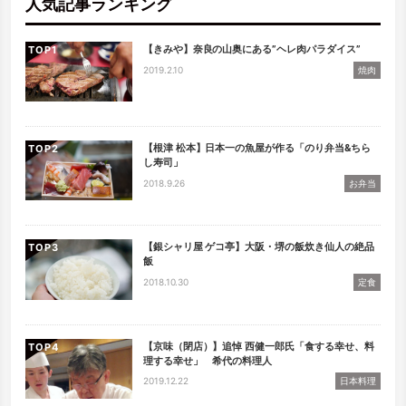
人気記事ランキング
【きみや】奈良の山奥にある”ヘレ肉パラダイス”
TOP
2019.2.10
焼肉
【根津 松本】日本一の魚屋が作る「のり弁当&ちら
TOP
し寿司」
2018.9.26
お弁当
【銀シャリ屋 ゲコ亭】大阪・堺の飯炊き仙人の絶品
TOP
飯
2018.10.30
定食
【京味（閉店）】追悼 西健一郎氏「食する幸せ、料
TOP
理する幸せ」 希代の料理人
2019.12.22
日本料理