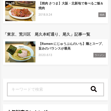
【焼肉 さつま】大阪・北新地で食べるご飯＆
No.
焼肉
2018.9.24
焼肉
「東京、荒川区 尾久本町通り、尾久」記事一覧
【Ramen にじゅうぶんのいち】麺とスープ、
旨みのバランスが最高
2020.6.13
ラーメン
検索