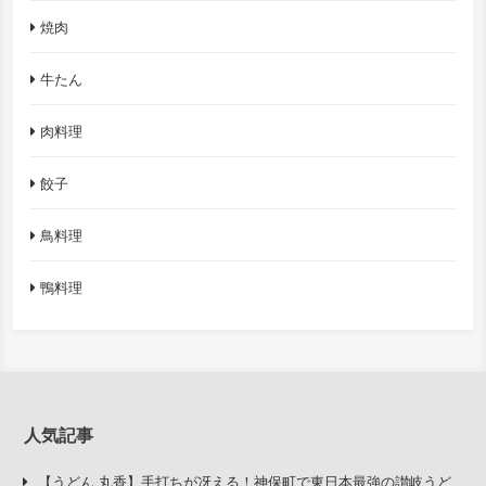
焼肉
牛たん
肉料理
餃子
鳥料理
鴨料理
人気記事
【うどん 丸香】手打ちが冴える！神保町で東日本最強の讃岐うど