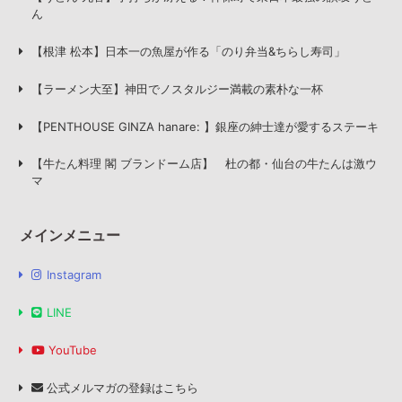
ん
【根津 松本】日本一の魚屋が作る「のり弁当&ちらし寿司」
【ラーメン大至】神田でノスタルジー満載の素朴な一杯
【PENTHOUSE GINZA hanare: 】銀座の紳士達が愛するステーキ
【牛たん料理 閣 ブランドーム店】 杜の都・仙台の牛たんは激ウ
マ
メインメニュー
Instagram
LINE
YouTube
公式メルマガの登録はこちら