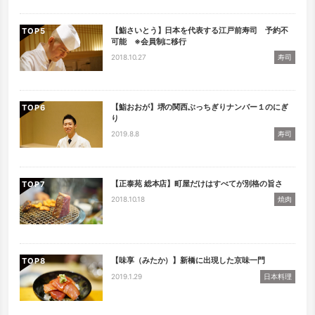
【鮨さいとう】日本を代表する江戸前寿司 予約不
TOP
可能 ※会員制に移行
2018.10.27
寿司
【鮨おおが】堺の関西ぶっちぎりナンバー１のにぎ
TOP
り
2019.8.8
寿司
【正泰苑 総本店】町屋だけはすべてが別格の旨さ
TOP
2018.10.18
焼肉
【味享（みたか）】新橋に出現した京味一門
TOP
2019.1.29
日本料理