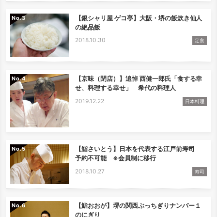
【銀シャリ屋 ゲコ亭】大阪・堺の飯炊き仙人
No.
の絶品飯
2018.10.30
定食
【京味（閉店）】追悼 西健一郎氏「食する幸
No.
せ、料理する幸せ」 希代の料理人
2019.12.22
日本料理
【鮨さいとう】日本を代表する江戸前寿司
No.
予約不可能 ※会員制に移行
2018.10.27
寿司
【鮨おおが】堺の関西ぶっちぎりナンバー１
No.
のにぎり