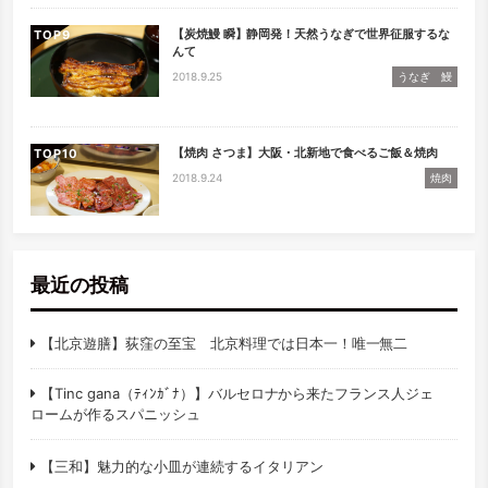
【炭焼鰻 瞬】静岡発！天然うなぎで世界征服するな
TOP
んて
2018.9.25
うなぎ 鰻
【焼肉 さつま】大阪・北新地で食べるご飯＆焼肉
TOP
2018.9.24
焼肉
最近の投稿
【北京遊膳】荻窪の至宝 北京料理では日本一！唯一無二
【Tinc gana（ﾃｨﾝｶﾞﾅ）】バルセロナから来たフランス人ジェ
ロームが作るスパニッシュ
【三和】魅力的な小皿が連続するイタリアン