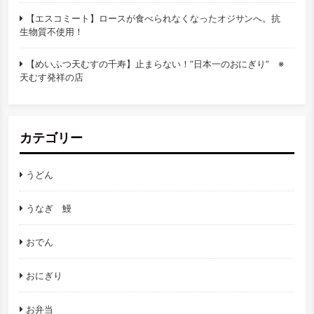
【エスコミート】ロースが食べられなくなったオジサンへ。抗
生物質不使用！
【めいふつ天むすの千寿】止まらない！”日本一のおにぎり” ※
天むす発祥の店
カテゴリー
うどん
うなぎ 鰻
おでん
おにぎり
お弁当