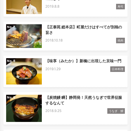
2019.8.8
寿司
【正泰苑 総本店】町屋だけはすべてが別格の
No.
旨さ
2018.10.18
焼肉
【味享（みたか）】新橋に出現した京味一門
No.
2019.1.29
日本料理
【炭焼鰻 瞬】静岡発！天然うなぎで世界征服
No.
するなんて
2018.9.25
うなぎ 鰻