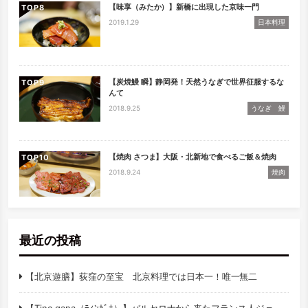
【味享（みたか）】新橋に出現した京味一門
TOP
2019.1.29
日本料理
【炭焼鰻 瞬】静岡発！天然うなぎで世界征服するな
TOP
んて
2018.9.25
うなぎ 鰻
【焼肉 さつま】大阪・北新地で食べるご飯＆焼肉
TOP
2018.9.24
焼肉
最近の投稿
【北京遊膳】荻窪の至宝 北京料理では日本一！唯一無二