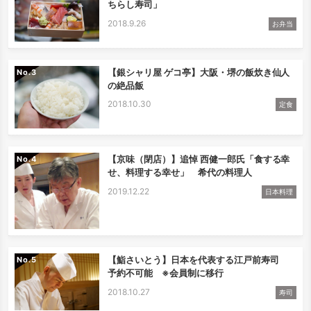
ちらし寿司」
2018.9.26
お弁当
【銀シャリ屋 ゲコ亭】大阪・堺の飯炊き仙人
No.
の絶品飯
2018.10.30
定食
【京味（閉店）】追悼 西健一郎氏「食する幸
No.
せ、料理する幸せ」 希代の料理人
2019.12.22
日本料理
【鮨さいとう】日本を代表する江戸前寿司
No.
予約不可能 ※会員制に移行
2018.10.27
寿司