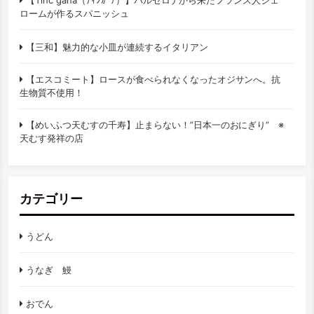
【Tinc gana（ﾃｨﾝｶﾞﾅ）】バルセロナから来たフランス人ジェ
ロームが作るスパニッシュ
【三和】魅力的な小皿が連続するイタリアン
【エスコミート】ロースが食べられなくなったオジサンへ。抗
生物質不使用！
【めいふつ天むすの千寿】止まらない！”日本一のおにぎり” ※
天むす発祥の店
カテゴリー
うどん
うなぎ 鰻
おでん