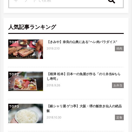
検索
人気記事ランキング
【きみや】奈良の山奥にある”ヘレ肉パラダイス”
TOP
2019.2.10
焼肉
【根津 松本】日本一の魚屋が作る「のり弁当&ちら
TOP
し寿司」
2018.9.26
お弁当
【銀シャリ屋 ゲコ亭】大阪・堺の飯炊き仙人の絶品
TOP
飯
2018.10.30
定食