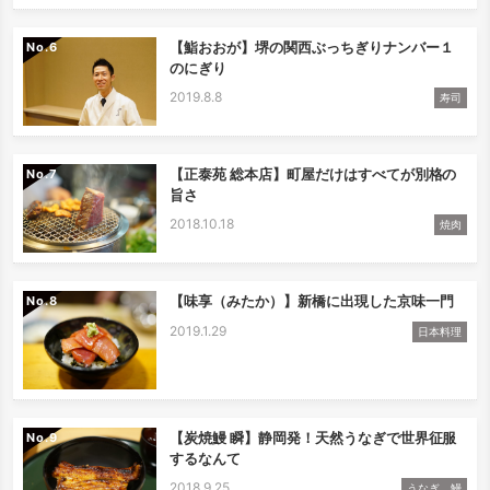
【鮨おおが】堺の関西ぶっちぎりナンバー１
No.
のにぎり
2019.8.8
寿司
【正泰苑 総本店】町屋だけはすべてが別格の
No.
旨さ
2018.10.18
焼肉
【味享（みたか）】新橋に出現した京味一門
No.
2019.1.29
日本料理
【炭焼鰻 瞬】静岡発！天然うなぎで世界征服
No.
するなんて
2018.9.25
うなぎ 鰻