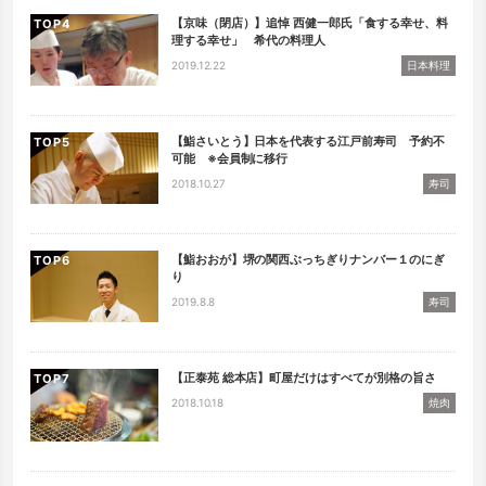
【京味（閉店）】追悼 西健一郎氏「食する幸せ、料
TOP
理する幸せ」 希代の料理人
2019.12.22
日本料理
【鮨さいとう】日本を代表する江戸前寿司 予約不
TOP
可能 ※会員制に移行
2018.10.27
寿司
【鮨おおが】堺の関西ぶっちぎりナンバー１のにぎ
TOP
り
2019.8.8
寿司
【正泰苑 総本店】町屋だけはすべてが別格の旨さ
TOP
2018.10.18
焼肉