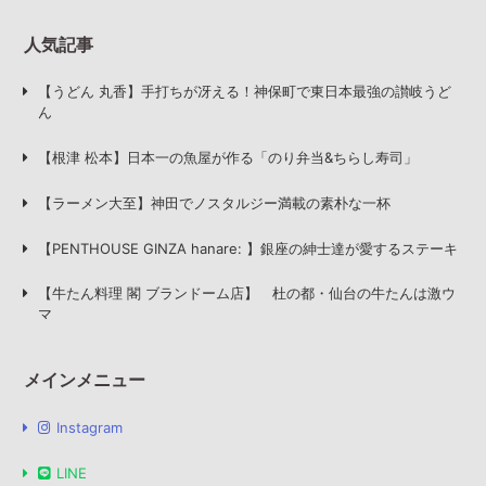
人気記事
【うどん 丸香】手打ちが冴える！神保町で東日本最強の讃岐うど
ん
【根津 松本】日本一の魚屋が作る「のり弁当&ちらし寿司」
【ラーメン大至】神田でノスタルジー満載の素朴な一杯
【PENTHOUSE GINZA hanare: 】銀座の紳士達が愛するステーキ
【牛たん料理 閣 ブランドーム店】 杜の都・仙台の牛たんは激ウ
マ
メインメニュー
Instagram
LINE