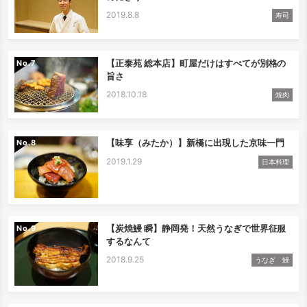
2019.8.8
寿司
【正泰苑 総本店】町屋だけはすべてが別格の
No.
旨さ
2018.10.18
焼肉
【味享（みたか）】新橋に出現した京味一門
No.
2019.1.29
日本料理
【炭焼鰻 瞬】静岡発！天然うなぎで世界征服
No.
するなんて
2018.9.25
うなぎ 鰻