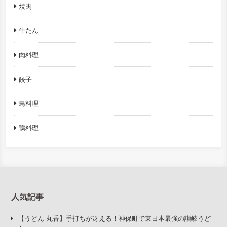
焼肉
牛たん
肉料理
餃子
鳥料理
鴨料理
人気記事
【うどん 丸香】手打ちが冴える！神保町で東日本最強の讃岐うど