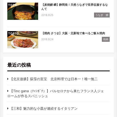
【炭焼鰻 瞬】静岡発！天然うなぎで世界征服するな
TOP
んて
2018.9.25
うなぎ 鰻
【焼肉 さつま】大阪・北新地で食べるご飯＆焼肉
TOP
2018.9.24
焼肉
最近の投稿
【北京遊膳】荻窪の至宝 北京料理では日本一！唯一無二
【Tinc gana（ﾃｨﾝｶﾞﾅ）】バルセロナから来たフランス人ジェ
ロームが作るスパニッシュ
【三和】魅力的な小皿が連続するイタリアン