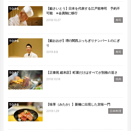
【鮨さいとう】日本を代表する江戸前寿司 予約不
TOP
可能 ※会員制に移行
2018.10.27
寿司
【鮨おおが】堺の関西ぶっちぎりナンバー１のにぎ
TOP
り
2019.8.8
寿司
【正泰苑 総本店】町屋だけはすべてが別格の旨さ
TOP
2018.10.18
焼肉
【味享（みたか）】新橋に出現した京味一門
TOP
2019.1.29
日本料理