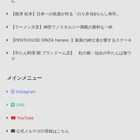
ん
【根津 松本】日本一の魚屋が作る「のり弁当&ちらし寿司」
【ラーメン大至】神田でノスタルジー満載の素朴な一杯
【PENTHOUSE GINZA hanare: 】銀座の紳士達が愛するステーキ
【牛たん料理 閣 ブランドーム店】 杜の都・仙台の牛たんは激ウ
マ
メインメニュー
Instagram
LINE
YouTube
公式メルマガの登録はこちら