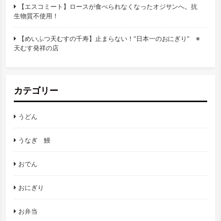
【エスコミート】ロースが食べられなくなったオジサンへ。抗
生物質不使用！
【めいふつ天むすの千寿】止まらない！”日本一のおにぎり” ※
天むす発祥の店
カテゴリー
うどん
うなぎ 鰻
おでん
おにぎり
お弁当