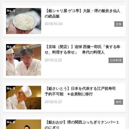
【銀シャリ屋 ゲコ亭】大阪・堺の飯炊き仙人
No.
の絶品飯
2018.10.30
定食
【京味（閉店）】追悼 西健一郎氏「食する幸
No.
せ、料理する幸せ」 希代の料理人
2019.12.22
日本料理
【鮨さいとう】日本を代表する江戸前寿司
No.
予約不可能 ※会員制に移行
2018.10.27
寿司
【鮨おおが】堺の関西ぶっちぎりナンバー１
No.
のにぎり