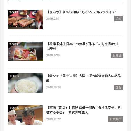
【きみや】奈良の山奥にある”ヘレ肉パラダイス”
TOP
2019.2.10
焼肉
【根津 松本】日本一の魚屋が作る「のり弁当&ちら
TOP
し寿司」
2018.9.26
お弁当
【銀シャリ屋 ゲコ亭】大阪・堺の飯炊き仙人の絶品
TOP
飯
2018.10.30
定食
【京味（閉店）】追悼 西健一郎氏「食する幸せ、料
TOP
理する幸せ」 希代の料理人
2019.12.22
日本料理