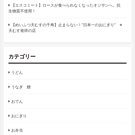
【エスコミート】ロースが食べられなくなったオジサンへ。抗
生物質不使用！
【めいふつ天むすの千寿】止まらない！”日本一のおにぎり” ※
天むす発祥の店
カテゴリー
うどん
うなぎ 鰻
おでん
おにぎり
お弁当