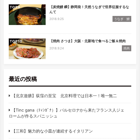
【炭焼鰻 瞬】静岡発！天然うなぎで世界征服するな
TOP
んて
2018.9.25
うなぎ 鰻
【焼肉 さつま】大阪・北新地で食べるご飯＆焼肉
TOP
2018.9.24
焼肉
最近の投稿
【北京遊膳】荻窪の至宝 北京料理では日本一！唯一無二
【Tinc gana（ﾃｨﾝｶﾞﾅ）】バルセロナから来たフランス人ジェ
ロームが作るスパニッシュ
【三和】魅力的な小皿が連続するイタリアン