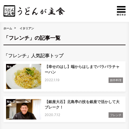
ホーム
イタリアン
「フレンチ」の記事一覧
「フレンチ」人気記事トップ
【幸せのはし】端からはしまでパラパラチャ
No.
ーハン
2022.1.19
創作料理
【銀座大石】北島亭の技を銀座で活かして大
No.
ブレーク！
2020.7.12
フレンチ