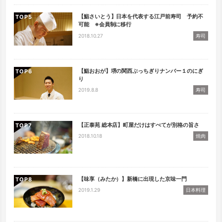
【鮨さいとう】日本を代表する江戸前寿司 予約不
TOP
可能 ※会員制に移行
2018.10.27
寿司
【鮨おおが】堺の関西ぶっちぎりナンバー１のにぎ
TOP
り
2019.8.8
寿司
【正泰苑 総本店】町屋だけはすべてが別格の旨さ
TOP
2018.10.18
焼肉
【味享（みたか）】新橋に出現した京味一門
TOP
2019.1.29
日本料理