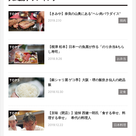
【きみや】奈良の山奥にある”ヘレ肉パラダイス”
TOP
2019.2.10
焼肉
【根津 松本】日本一の魚屋が作る「のり弁当&ちら
TOP
し寿司」
2018.9.26
お弁当
【銀シャリ屋 ゲコ亭】大阪・堺の飯炊き仙人の絶品
TOP
飯
2018.10.30
定食
【京味（閉店）】追悼 西健一郎氏「食する幸せ、料
TOP
理する幸せ」 希代の料理人
2019.12.22
日本料理