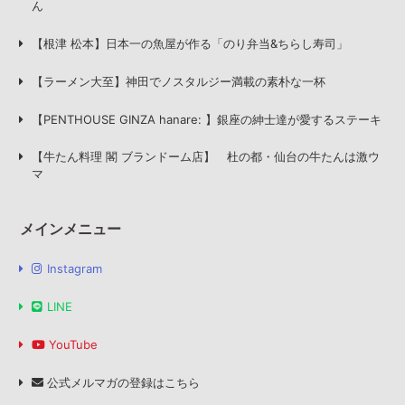
ん
【根津 松本】日本一の魚屋が作る「のり弁当&ちらし寿司」
【ラーメン大至】神田でノスタルジー満載の素朴な一杯
【PENTHOUSE GINZA hanare: 】銀座の紳士達が愛するステーキ
【牛たん料理 閣 ブランドーム店】 杜の都・仙台の牛たんは激ウ
マ
メインメニュー
Instagram
LINE
YouTube
公式メルマガの登録はこちら