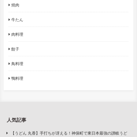
焼肉
牛たん
肉料理
餃子
鳥料理
鴨料理
人気記事
【うどん 丸香】手打ちが冴える！神保町で東日本最強の讃岐うど