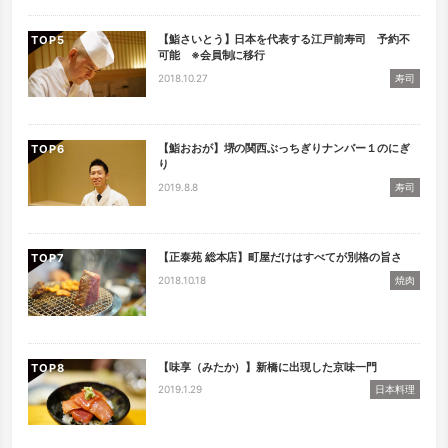
【鮨さいとう】日本を代表する江戸前寿司 予約不
TOP
可能 ※会員制に移行
2018.10.27
寿司
【鮨おおが】堺の関西ぶっちぎりナンバー１のにぎ
TOP
り
2019.8.8
寿司
【正泰苑 総本店】町屋だけはすべてが別格の旨さ
TOP
2018.10.18
焼肉
【味享（みたか）】新橋に出現した京味一門
TOP
2019.1.29
日本料理