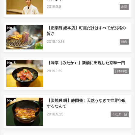
2019.8.8
寿司
【正泰苑 総本店】町屋だけはすべてが別格の
No.
旨さ
2018.10.18
焼肉
【味享（みたか）】新橋に出現した京味一門
No.
2019.1.29
日本料理
【炭焼鰻 瞬】静岡発！天然うなぎで世界征服
No.
するなんて
2018.9.25
うなぎ 鰻