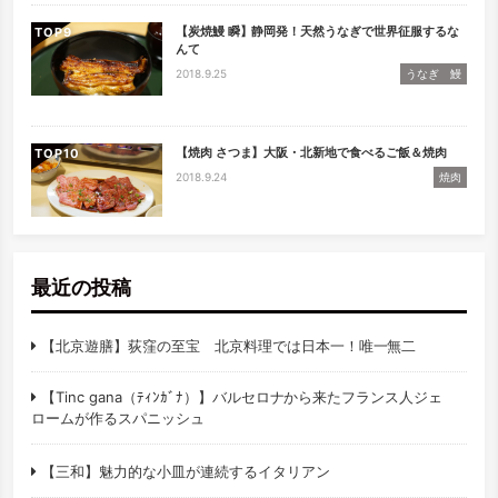
【炭焼鰻 瞬】静岡発！天然うなぎで世界征服するな
TOP
んて
2018.9.25
うなぎ 鰻
【焼肉 さつま】大阪・北新地で食べるご飯＆焼肉
TOP
2018.9.24
焼肉
最近の投稿
【北京遊膳】荻窪の至宝 北京料理では日本一！唯一無二
【Tinc gana（ﾃｨﾝｶﾞﾅ）】バルセロナから来たフランス人ジェ
ロームが作るスパニッシュ
【三和】魅力的な小皿が連続するイタリアン