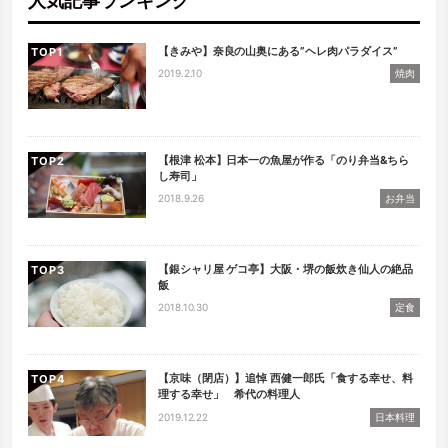
人気記事ランキング
【きみや】奈良の山奥にある”ヘレ肉パラダイス”
TOP
2019.2.10
焼肉
【根津 松本】日本一の魚屋が作る「のり弁当&ちら
TOP
し寿司」
2018.9.26
お弁当
【銀シャリ屋 ゲコ亭】大阪・堺の飯炊き仙人の絶品
TOP
飯
2018.10.30
定食
【京味（閉店）】追悼 西健一郎氏「食する幸せ、料
TOP
理する幸せ」 希代の料理人
2019.12.22
日本料理