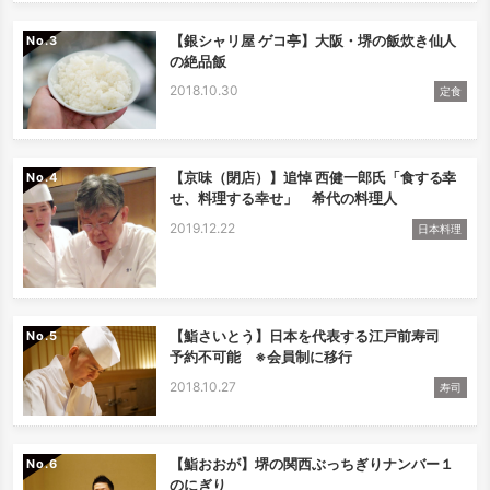
【銀シャリ屋 ゲコ亭】大阪・堺の飯炊き仙人
No.
の絶品飯
2018.10.30
定食
【京味（閉店）】追悼 西健一郎氏「食する幸
No.
せ、料理する幸せ」 希代の料理人
2019.12.22
日本料理
【鮨さいとう】日本を代表する江戸前寿司
No.
予約不可能 ※会員制に移行
2018.10.27
寿司
【鮨おおが】堺の関西ぶっちぎりナンバー１
No.
のにぎり