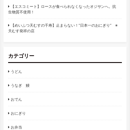
【エスコミート】ロースが食べられなくなったオジサンへ。抗
生物質不使用！
【めいふつ天むすの千寿】止まらない！”日本一のおにぎり” ※
天むす発祥の店
カテゴリー
うどん
うなぎ 鰻
おでん
おにぎり
お弁当