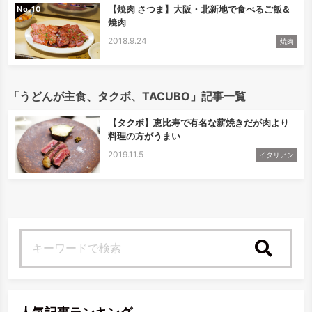
【焼肉 さつま】大阪・北新地で食べるご飯＆
No.
焼肉
2018.9.24
焼肉
「うどんが主食、タクボ、TACUBO」記事一覧
【タクボ】恵比寿で有名な薪焼きだが肉より
料理の方がうまい
2019.11.5
イタリアン
検索