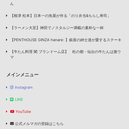
ん
【根津 松本】日本一の魚屋が作る「のり弁当&ちらし寿司」
【ラーメン大至】神田でノスタルジー満載の素朴な一杯
【PENTHOUSE GINZA hanare: 】銀座の紳士達が愛するステーキ
【牛たん料理 閣 ブランドーム店】 杜の都・仙台の牛たんは激ウ
マ
メインメニュー
Instagram
LINE
YouTube
公式メルマガの登録はこちら