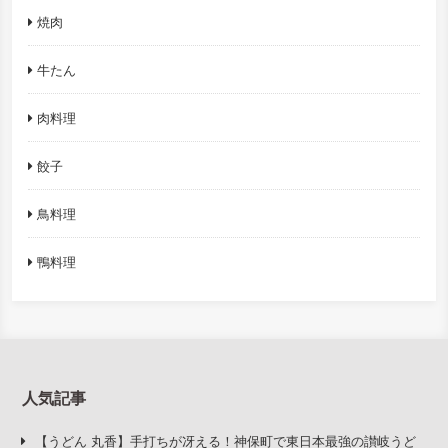
焼肉
牛たん
肉料理
餃子
鳥料理
鴨料理
人気記事
【うどん 丸香】手打ちが冴える！神保町で東日本最強の讃岐うど