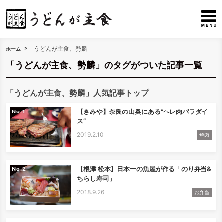
うどんが主食、勢麟
ホーム
「うどんが主食、勢麟」のタグがついた記事一覧
「うどんが主食、勢麟」人気記事トップ
【きみや】奈良の山奥にある”ヘレ肉パラダイ
No.
ス”
2019.2.10
焼肉
【根津 松本】日本一の魚屋が作る「のり弁当&
No.
ちらし寿司」
2018.9.26
お弁当