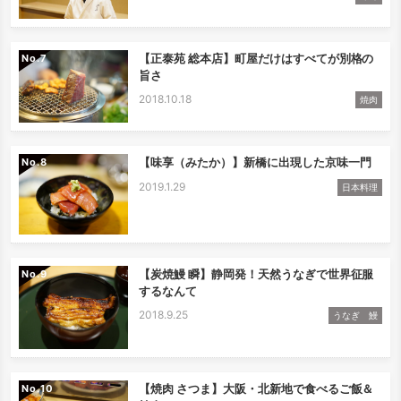
【正泰苑 総本店】町屋だけはすべてが別格の
No.
旨さ
2018.10.18
焼肉
【味享（みたか）】新橋に出現した京味一門
No.
2019.1.29
日本料理
【炭焼鰻 瞬】静岡発！天然うなぎで世界征服
No.
するなんて
2018.9.25
うなぎ 鰻
【焼肉 さつま】大阪・北新地で食べるご飯＆
No.