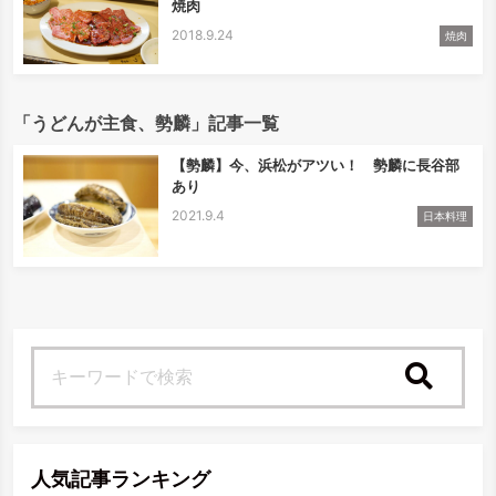
焼肉
2018.9.24
焼肉
「うどんが主食、勢麟」記事一覧
【勢麟】今、浜松がアツい！ 勢麟に長谷部
あり
2021.9.4
日本料理
検索
人気記事ランキング