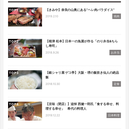
【きみや】奈良の山奥にある”ヘレ肉パラダイス”
TOP
2019.2.10
焼肉
【根津 松本】日本一の魚屋が作る「のり弁当&ちら
TOP
し寿司」
2018.9.26
お弁当
【銀シャリ屋 ゲコ亭】大阪・堺の飯炊き仙人の絶品
TOP
飯
2018.10.30
定食
【京味（閉店）】追悼 西健一郎氏「食する幸せ、料
TOP
理する幸せ」 希代の料理人
2019.12.22
日本料理