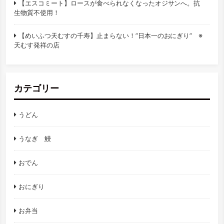
【エスコミート】ロースが食べられなくなったオジサンへ。抗
生物質不使用！
【めいふつ天むすの千寿】止まらない！”日本一のおにぎり” ※
天むす発祥の店
カテゴリー
うどん
うなぎ 鰻
おでん
おにぎり
お弁当