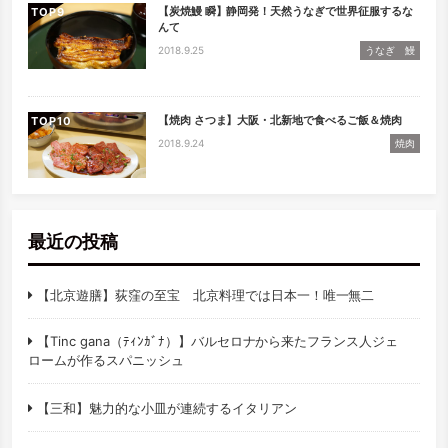
【炭焼鰻 瞬】静岡発！天然うなぎで世界征服するな
TOP
んて
2018.9.25
うなぎ 鰻
【焼肉 さつま】大阪・北新地で食べるご飯＆焼肉
TOP
2018.9.24
焼肉
最近の投稿
【北京遊膳】荻窪の至宝 北京料理では日本一！唯一無二
【Tinc gana（ﾃｨﾝｶﾞﾅ）】バルセロナから来たフランス人ジェ
ロームが作るスパニッシュ
【三和】魅力的な小皿が連続するイタリアン