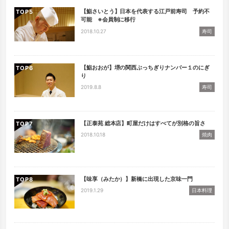
【鮨さいとう】日本を代表する江戸前寿司 予約不
TOP
可能 ※会員制に移行
2018.10.27
寿司
【鮨おおが】堺の関西ぶっちぎりナンバー１のにぎ
TOP
り
2019.8.8
寿司
【正泰苑 総本店】町屋だけはすべてが別格の旨さ
TOP
2018.10.18
焼肉
【味享（みたか）】新橋に出現した京味一門
TOP
2019.1.29
日本料理