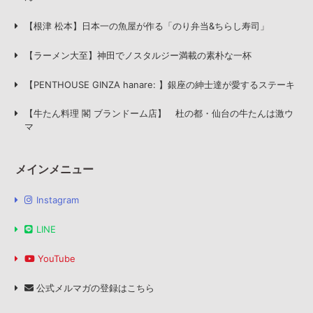
【根津 松本】日本一の魚屋が作る「のり弁当&ちらし寿司」
【ラーメン大至】神田でノスタルジー満載の素朴な一杯
【PENTHOUSE GINZA hanare: 】銀座の紳士達が愛するステーキ
【牛たん料理 閣 ブランドーム店】 杜の都・仙台の牛たんは激ウ
マ
メインメニュー
Instagram
LINE
YouTube
公式メルマガの登録はこちら