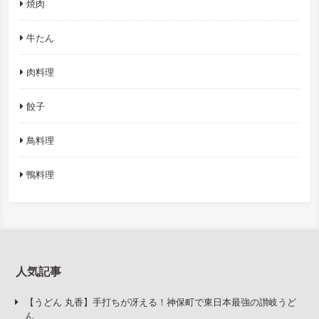
焼肉
牛たん
肉料理
餃子
鳥料理
鴨料理
人気記事
【うどん 丸香】手打ちが冴える！神保町で東日本最強の讃岐うど
ん