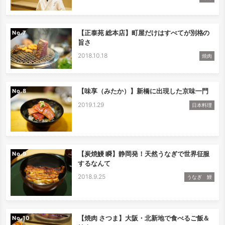
【正泰苑 総本店】町屋だけはすべてが別格の
No.
旨さ
2018.10.18
焼肉
【味享（みたか）】新橋に出現した京味一門
No.
2019.1.29
日本料理
【炭焼鰻 瞬】静岡発！天然うなぎで世界征服
No.
するなんて
2018.9.25
うなぎ 鰻
【焼肉 さつま】大阪・北新地で食べるご飯＆
No.