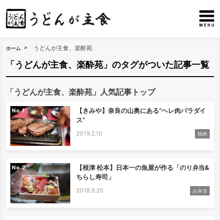
うどんが主食、楽酔苑
ホーム
「うどんが主食、楽酔苑」のタグがついた記事一覧
「うどんが主食、楽酔苑」人気記事トップ
【きみや】奈良の山奥にある”ヘレ肉パラダイ
No.
ス”
2019.2.10
焼肉
【根津 松本】日本一の魚屋が作る「のり弁当&
No.
ちらし寿司」
2018.9.26
お弁当