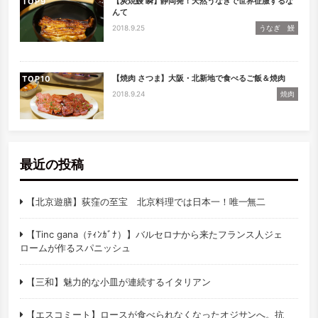
【炭焼鰻 瞬】静岡発！天然うなぎで世界征服するな
TOP
んて
2018.9.25
うなぎ 鰻
【焼肉 さつま】大阪・北新地で食べるご飯＆焼肉
TOP
2018.9.24
焼肉
最近の投稿
【北京遊膳】荻窪の至宝 北京料理では日本一！唯一無二
【Tinc gana（ﾃｨﾝｶﾞﾅ）】バルセロナから来たフランス人ジェ
ロームが作るスパニッシュ
【三和】魅力的な小皿が連続するイタリアン
【エスコミート】ロースが食べられなくなったオジサンへ。抗