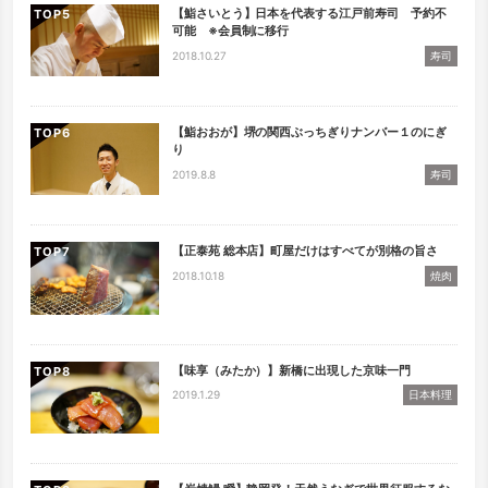
【鮨さいとう】日本を代表する江戸前寿司 予約不
TOP
可能 ※会員制に移行
2018.10.27
寿司
【鮨おおが】堺の関西ぶっちぎりナンバー１のにぎ
TOP
り
2019.8.8
寿司
【正泰苑 総本店】町屋だけはすべてが別格の旨さ
TOP
2018.10.18
焼肉
【味享（みたか）】新橋に出現した京味一門
TOP
2019.1.29
日本料理