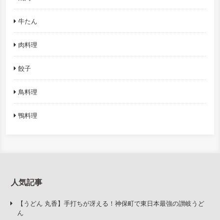
牛たん
肉料理
餃子
鳥料理
鴨料理
人気記事
【うどん 丸香】手打ちが冴える！神保町で東日本最強の讃岐うど
ん