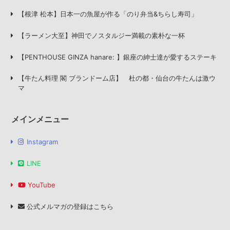
【根津 松本】日本一の魚屋が作る「のり弁当&ちらし寿司」
【ラーメン大至】神田でノスタルジー満載の素朴な一杯
【PENTHOUSE GINZA hanare: 】銀座の紳士達が愛するステーキ
【牛たん料理 閣 ブランドーム店】 杜の都・仙台の牛たんは激ウ
マ
メインメニュー
Instagram
LINE
YouTube
公式メルマガの登録はこちら