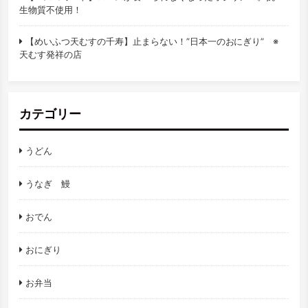
生物質不使用！
【めいふつ天むすの千寿】止まらない！”日本一のおにぎり” ※
天むす発祥の店
カテゴリー
うどん
うなぎ 鰻
おでん
おにぎり
お弁当