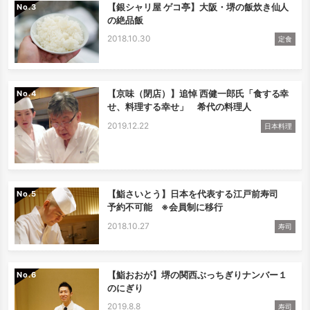
【銀シャリ屋 ゲコ亭】大阪・堺の飯炊き仙人
No.
の絶品飯
2018.10.30
定食
【京味（閉店）】追悼 西健一郎氏「食する幸
No.
せ、料理する幸せ」 希代の料理人
2019.12.22
日本料理
【鮨さいとう】日本を代表する江戸前寿司
No.
予約不可能 ※会員制に移行
2018.10.27
寿司
【鮨おおが】堺の関西ぶっちぎりナンバー１
No.
のにぎり
2019.8.8
寿司