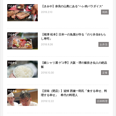
【きみや】奈良の山奥にある”ヘレ肉パラダイス”
TOP
2019.2.10
焼肉
【根津 松本】日本一の魚屋が作る「のり弁当&ちら
TOP
し寿司」
2018.9.26
お弁当
【銀シャリ屋 ゲコ亭】大阪・堺の飯炊き仙人の絶品
TOP
飯
2018.10.30
定食
【京味（閉店）】追悼 西健一郎氏「食する幸せ、料
TOP
理する幸せ」 希代の料理人
2019.12.22
日本料理