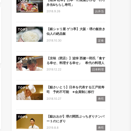
TOP
弁当&ちらし寿司」
2018.9.26
お弁当
【銀シャリ屋 ゲコ亭】大阪・堺の飯炊き
TOP
仙人の絶品飯
2018.10.30
定食
【京味（閉店）】追悼 西健一郎氏「食す
TOP
る幸せ、料理する幸せ」 希代の料理人
2019.12.22
日本料理
【鮨さいとう】日本を代表する江戸前寿
TOP
司 予約不可能 ※会員制に移行
2018.10.27
寿司
【鮨おおが】堺の関西ぶっちぎりナンバ
TOP
ー１のにぎり
2019.8.8
寿司