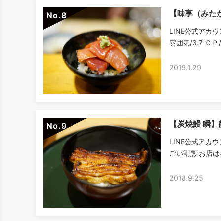
【味享（みた
No.
LINE公式アカウ
雰囲気/3.7 ＣＰ
2019.1.29
【炭焼鰻 瞬
No.
LINE公式アカ
ごい割烹 お店は
2018.9.25