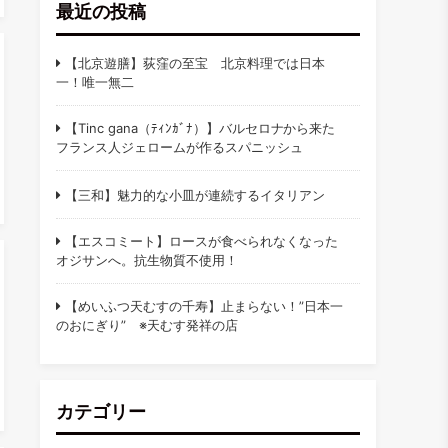
最近の投稿
【北京遊膳】荻窪の至宝 北京料理では日本
一！唯一無二
【Tinc gana（ﾃｨﾝｶﾞﾅ）】バルセロナから来た
フランス人ジェロームが作るスパニッシュ
【三和】魅力的な小皿が連続するイタリアン
【エスコミート】ロースが食べられなくなった
オジサンへ。抗生物質不使用！
【めいふつ天むすの千寿】止まらない！”日本一
のおにぎり” ※天むす発祥の店
カテゴリー