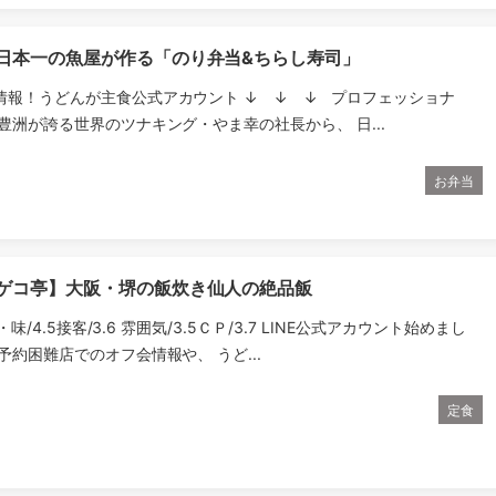
】日本一の魚屋が作る「のり弁当&ちらし寿司」
情報！うどんが主食公式アカウント ↓ ↓ ↓ プロフェッショナ
豊洲が誇る世界のツナキング・やま幸の社長から、 日...
お弁当
 ゲコ亭】大阪・堺の飯炊き仙人の絶品飯
理・味/4.5接客/3.6 雰囲気/3.5ＣＰ/3.7 LINE公式アカウント始めまし
予約困難店でのオフ会情報や、 うど...
定食