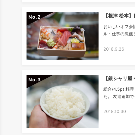
【根津 松本
No.
おいしいオフ会
ル・仕事の流儀 
2018.9.26
【銀シャリ屋
No.
総合/4.5pt 料
た。 友達追加で
2018.10.30