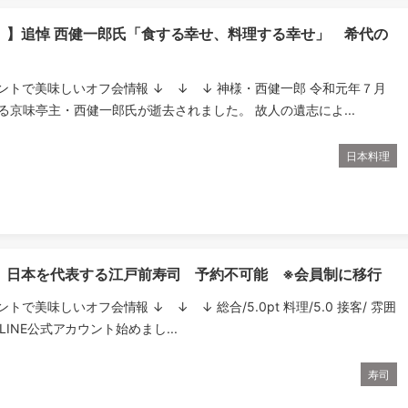
）】追悼 西健一郎氏「食する幸せ、料理する幸せ」 希代の
ウントで美味しいオフ会情報 ↓ ↓ ↓ 神様・西健一郎 令和元年７月
る京味亭主・西健一郎氏が逝去されました。 故人の遺志によ...
日本料理
】日本を代表する江戸前寿司 予約不可能 ※会員制に移行
ントで美味しいオフ会情報 ↓ ↓ ↓ 総合/5.0pt 料理/5.0 接客/ 雰囲
.0 LINE公式アカウント始めまし...
寿司