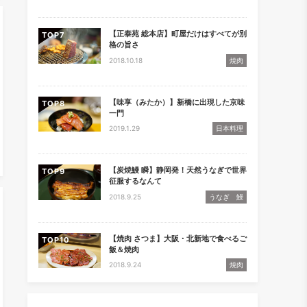
【正泰苑 総本店】町屋だけはすべてが別
TOP
格の旨さ
2018.10.18
焼肉
【味享（みたか）】新橋に出現した京味
TOP
一門
2019.1.29
日本料理
【炭焼鰻 瞬】静岡発！天然うなぎで世界
TOP
征服するなんて
2018.9.25
うなぎ 鰻
【焼肉 さつま】大阪・北新地で食べるご
TOP
飯＆焼肉
2018.9.24
焼肉