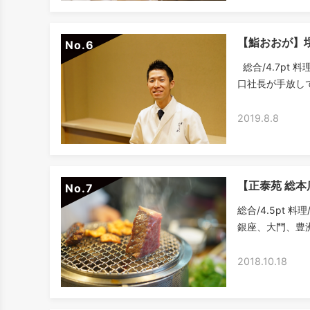
【鮨おおが】
No.
総合/4.7pt 料
口社長が手放しで
2019.8.8
【正泰苑 総
No.
総合/4.5pt 料
銀座、大門、豊洲
2018.10.18