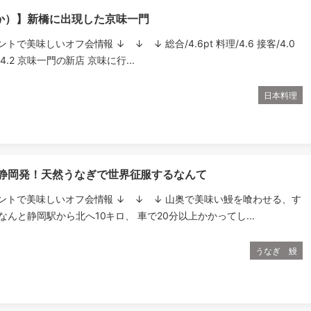
か）】新橋に出現した京味一門
ントで美味しいオフ会情報 ↓ ↓ ↓ 総合/4.6pt 料理/4.6 接客/4.0
/4.2 京味一門の新店 京味に行...
日本料理
】静岡発！天然うなぎで世界征服するなんて
ウントで美味しいオフ会情報 ↓ ↓ ↓ 山奥で美味い鰻を喰わせる、す
なんと静岡駅から北へ10キロ、 車で20分以上かかってし...
うなぎ 鰻