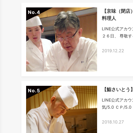
【京味（閉店
No.
料理人
LINE公式アカ
２６日、 尊敬す
2019.12.22
【鮨さいとう
No.
LINE公式アカウ
気/5.0 ＣＰ/5
2018.10.27