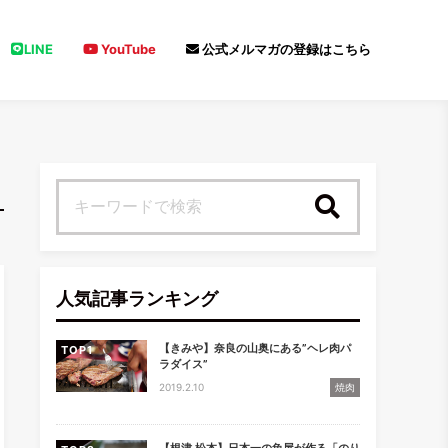
LINE
YouTube
公式メルマガの登録はこちら
検索
人気記事ランキング
【きみや】奈良の山奥にある”ヘレ肉パ
TOP
ラダイス”
2019.2.10
焼肉
【根津 松本】日本一の魚屋が作る「のり