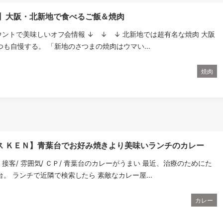
ま】大阪・北新地で食べるご飯＆焼肉
ウントで美味しいオフ会情報 ↓ ↓ ↓ 北新地では超有名な焼肉 大阪
も自慢する。 「新地のさつまの焼肉はウマい...
焼肉
ス ＫＥＮ】青葉台でお好み焼きより美味いランチのカレー
料理/ 接客/ 雰囲気/ ＣＰ/ 青葉台のカレーがうまい 最近、治療のためにた
。 ランチで近隣で検索したら 素敵なカレー屋...
カレー