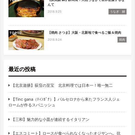
TOP
んて
2018.9.25
うなぎ 鰻
【焼肉 さつま】大阪・北新地で食べるご飯＆焼肉
TOP
2018.9.24
焼肉
最近の投稿
【北京遊膳】荻窪の至宝 北京料理では日本一！唯一無二
【Tinc gana（ﾃｨﾝｶﾞﾅ）】バルセロナから来たフランス人ジェ
ロームが作るスパニッシュ
【三和】魅力的な小皿が連続するイタリアン
【エスコミート】ロースが食べられなくなったオジサンへ。抗