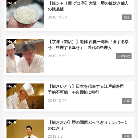
【銀シャリ屋 ゲコ亭】大阪・堺の飯炊き仙人
No.
の絶品飯
2018.10.30
定食
【京味（閉店）】追悼 西健一郎氏「食する幸
No.
せ、料理する幸せ」 希代の料理人
2019.12.22
日本料理
【鮨さいとう】日本を代表する江戸前寿司
No.
予約不可能 ※会員制に移行
2018.10.27
寿司
【鮨おおが】堺の関西ぶっちぎりナンバー１
No.
のにぎり
2019.8.8
寿司