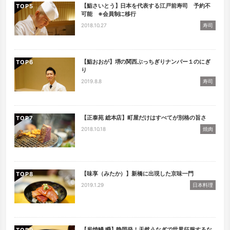
【鮨さいとう】日本を代表する江戸前寿司 予約不
TOP
可能 ※会員制に移行
2018.10.27
寿司
【鮨おおが】堺の関西ぶっちぎりナンバー１のにぎ
TOP
り
2019.8.8
寿司
【正泰苑 総本店】町屋だけはすべてが別格の旨さ
TOP
2018.10.18
焼肉
【味享（みたか）】新橋に出現した京味一門
TOP
2019.1.29
日本料理
【炭焼鰻 瞬】静岡発！天然うなぎで世界征服するな