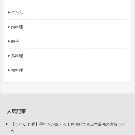
牛たん
肉料理
餃子
鳥料理
鴨料理
人気記事
【うどん 丸香】手打ちが冴える！神保町で東日本最強の讃岐うど
ん