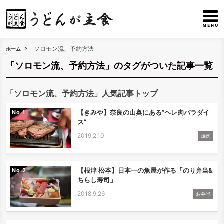
ソロモン流、予約方法
ホーム
「ソロモン流、予約方法」のタグがついた記事一覧
「ソロモン流、予約方法」人気記事トップ
【きみや】奈良の山奥にある”ヘレ肉パラダイ
No.
ス”
2019.2.10
焼肉
【根津 松本】日本一の魚屋が作る「のり弁当&
No.
ちらし寿司」
2018.9.26
お弁当