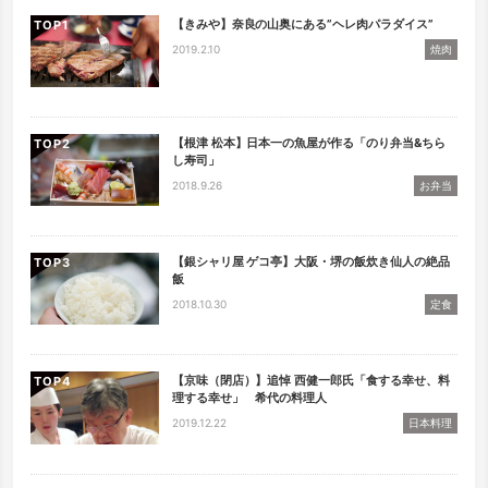
【きみや】奈良の山奥にある”ヘレ肉パラダイス”
TOP
2019.2.10
焼肉
【根津 松本】日本一の魚屋が作る「のり弁当&ちら
TOP
し寿司」
2018.9.26
お弁当
【銀シャリ屋 ゲコ亭】大阪・堺の飯炊き仙人の絶品
TOP
飯
2018.10.30
定食
【京味（閉店）】追悼 西健一郎氏「食する幸せ、料
TOP
理する幸せ」 希代の料理人
2019.12.22
日本料理