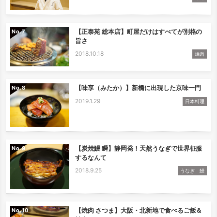
【正泰苑 総本店】町屋だけはすべてが別格の
No.
旨さ
2018.10.18
焼肉
【味享（みたか）】新橋に出現した京味一門
No.
2019.1.29
日本料理
【炭焼鰻 瞬】静岡発！天然うなぎで世界征服
No.
するなんて
2018.9.25
うなぎ 鰻
【焼肉 さつま】大阪・北新地で食べるご飯＆
No.