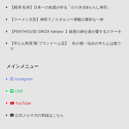
【根津 松本】日本一の魚屋が作る「のり弁当&ちらし寿司」
【ラーメン大至】神田でノスタルジー満載の素朴な一杯
【PENTHOUSE GINZA hanare: 】銀座の紳士達が愛するステーキ
【牛たん料理 閣 ブランドーム店】 杜の都・仙台の牛たんは激ウ
マ
メインメニュー
Instagram
LINE
YouTube
公式メルマガの登録はこちら