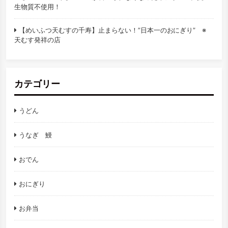
生物質不使用！
【めいふつ天むすの千寿】止まらない！”日本一のおにぎり” ※
天むす発祥の店
カテゴリー
うどん
うなぎ 鰻
おでん
おにぎり
お弁当