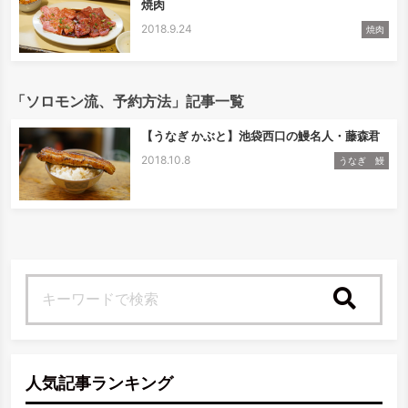
焼肉
2018.9.24
焼肉
「ソロモン流、予約方法」記事一覧
【うなぎ かぶと】池袋西口の鰻名人・藤森君
2018.10.8
うなぎ 鰻
検索
人気記事ランキング