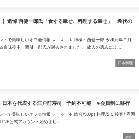
）】追悼 西健一郎氏「食する幸せ、料理する幸せ」 希代の
ウントで美味しいオフ会情報 ↓ ↓ ↓ 神様・西健一郎 令和元年７月
る京味亭主・西健一郎氏が逝去されました。 故人の遺志によ...
日本料理
】日本を代表する江戸前寿司 予約不可能 ※会員制に移行
ントで美味しいオフ会情報 ↓ ↓ ↓ 総合/5.0pt 料理/5.0 接客/ 雰囲
.0 LINE公式アカウント始めまし...
寿司