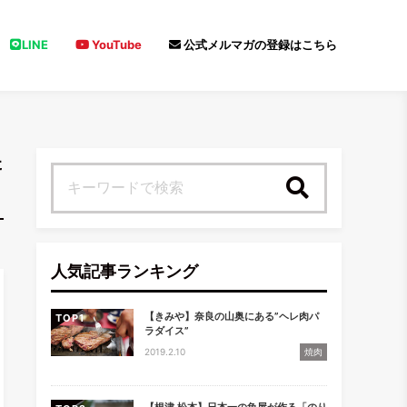
LINE
YouTube
公式メルマガの登録はこちら
た
検索
人気記事ランキング
【きみや】奈良の山奥にある”ヘレ肉パ
TOP
ラダイス”
2019.2.10
焼肉
【根津 松本】日本一の魚屋が作る「のり