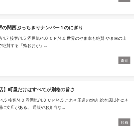
堺の関西ぶっちぎりナンバー１のにぎり
理/4.7 接客/4.5 雰囲気/4.0 ＣＰ/4.0 世界のやま幸も絶賛 やま幸の山
絶賛する「鮨おおが」...
寿司
本店】町屋だけはすべてが別格の旨さ
理/4.5 接客/4.0 雰囲気/4.0 ＣＰ/4.5 これぞ王道の焼肉 総本店以外にも
に支店がある。 通販やお弁当な...
焼肉