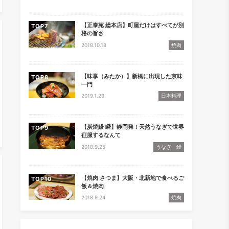
【正泰苑 総本店】町屋だけはすべてが別
TOP
格の旨さ
2018.10.18
焼肉
【味享（みたか）】新橋に出現した京味
TOP
一門
2019.1.29
日本料理
【炭焼鰻 瞬】静岡発！天然うなぎで世界
TOP
征服するなんて
2018.9.25
うなぎ 鰻
【焼肉 さつま】大阪・北新地で食べるご
TOP
飯＆焼肉
2018.9.24
焼肉