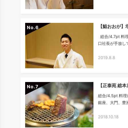
【鮨おおが】
No.
総合/4.7pt 料
口社長が手放しで
2019.8.8
【正泰苑 総
No.
総合/4.5pt 料
銀座、大門、豊洲
2018.10.18