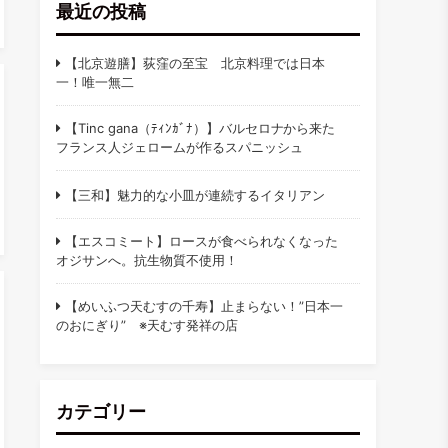
最近の投稿
【北京遊膳】荻窪の至宝 北京料理では日本
一！唯一無二
【Tinc gana（ﾃｨﾝｶﾞﾅ）】バルセロナから来た
フランス人ジェロームが作るスパニッシュ
【三和】魅力的な小皿が連続するイタリアン
【エスコミート】ロースが食べられなくなった
オジサンへ。抗生物質不使用！
【めいふつ天むすの千寿】止まらない！”日本一
のおにぎり” ※天むす発祥の店
カテゴリー