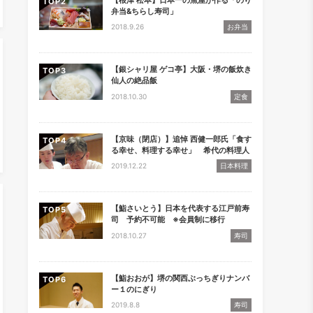
TOP
弁当&ちらし寿司」
2018.9.26
お弁当
【銀シャリ屋 ゲコ亭】大阪・堺の飯炊き
TOP
仙人の絶品飯
2018.10.30
定食
【京味（閉店）】追悼 西健一郎氏「食す
TOP
る幸せ、料理する幸せ」 希代の料理人
2019.12.22
日本料理
【鮨さいとう】日本を代表する江戸前寿
TOP
司 予約不可能 ※会員制に移行
2018.10.27
寿司
【鮨おおが】堺の関西ぶっちぎりナンバ
TOP
ー１のにぎり
2019.8.8
寿司