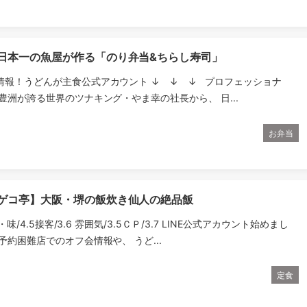
】日本一の魚屋が作る「のり弁当&ちらし寿司」
情報！うどんが主食公式アカウント ↓ ↓ ↓ プロフェッショナ
豊洲が誇る世界のツナキング・やま幸の社長から、 日...
お弁当
 ゲコ亭】大阪・堺の飯炊き仙人の絶品飯
理・味/4.5接客/3.6 雰囲気/3.5ＣＰ/3.7 LINE公式アカウント始めまし
予約困難店でのオフ会情報や、 うど...
定食