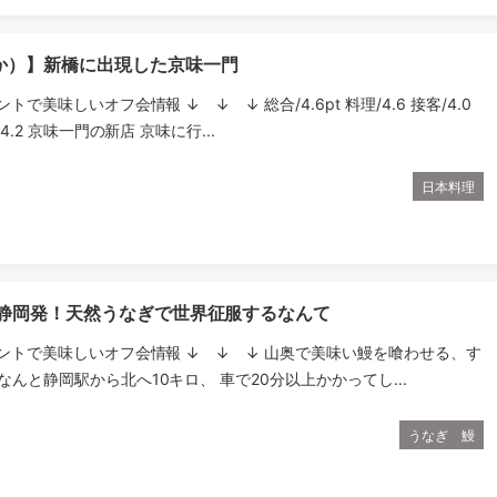
か）】新橋に出現した京味一門
ントで美味しいオフ会情報 ↓ ↓ ↓ 総合/4.6pt 料理/4.6 接客/4.0
/4.2 京味一門の新店 京味に行...
日本料理
】静岡発！天然うなぎで世界征服するなんて
ウントで美味しいオフ会情報 ↓ ↓ ↓ 山奥で美味い鰻を喰わせる、す
なんと静岡駅から北へ10キロ、 車で20分以上かかってし...
うなぎ 鰻