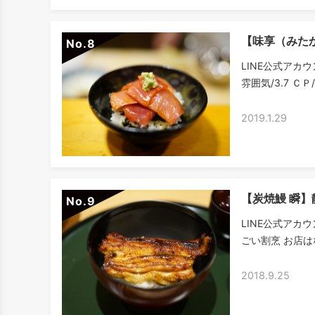
【味享（みた
No.
LINE公式アカウ
雰囲気/3.7 ＣＰ
2019.1.29
【炭焼鰻 瞬
No.
LINE公式アカ
ごい割烹 お店は
2018.9.25