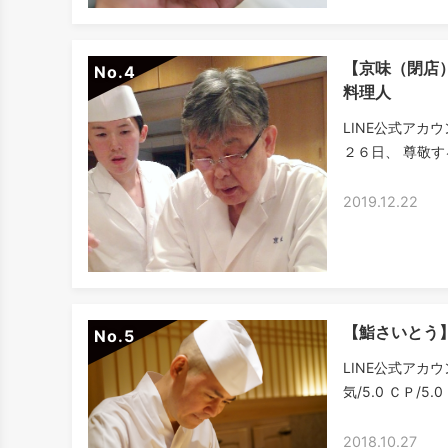
【京味（閉店
No.
料理人
LINE公式アカ
２６日、 尊敬す
2019.12.22
【鮨さいとう
No.
LINE公式アカウ
気/5.0 ＣＰ/5
2018.10.27