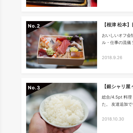
【根津 松本
No.
おいしいオフ会
ル・仕事の流儀 
2018.9.26
【銀シャリ屋
No.
総合/4.5pt 料
た。 友達追加で
2018.10.30