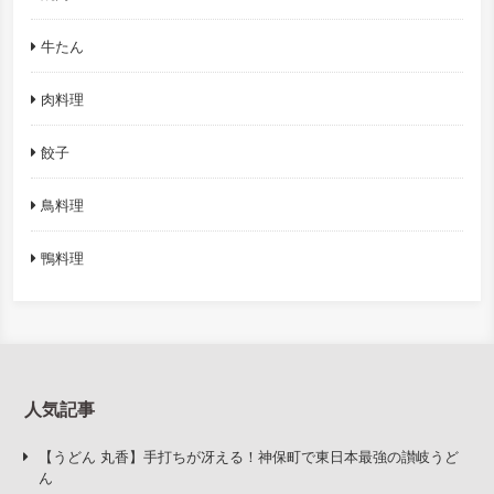
牛たん
肉料理
餃子
鳥料理
鴨料理
人気記事
【うどん 丸香】手打ちが冴える！神保町で東日本最強の讃岐うど
ん