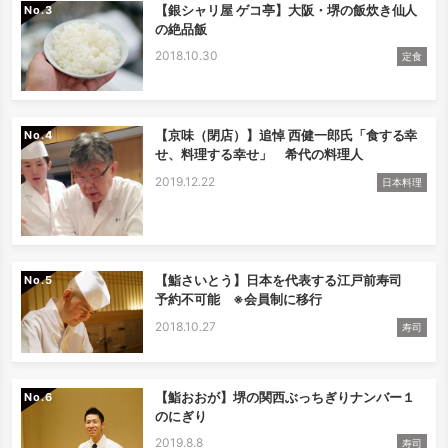
【銀シャリ屋 ゲコ亭】大阪・堺の飯炊き仙人
No.
の絶品飯
2018.10.30
定食
【京味（閉店）】追悼 西健一郎氏「食する幸
No.
せ、料理する幸せ」 希代の料理人
2019.12.22
日本料理
【鮨さいとう】日本を代表する江戸前寿司
No.
予約不可能 ※会員制に移行
2018.10.27
寿司
【鮨おおが】堺の関西ぶっちぎりナンバー１
No.
のにぎり
2019.8.8
寿司