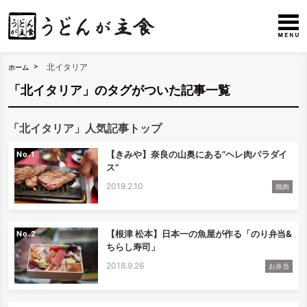
北イタリア
ホーム
「北イタリア」のタグがついた記事一覧
「北イタリア」人気記事トップ
【きみや】奈良の山奥にある”ヘレ肉パラダイ
No.
ス”
2019.2.10
焼肉
【根津 松本】日本一の魚屋が作る「のり弁当&
No.
ちらし寿司」
2018.9.26
お弁当