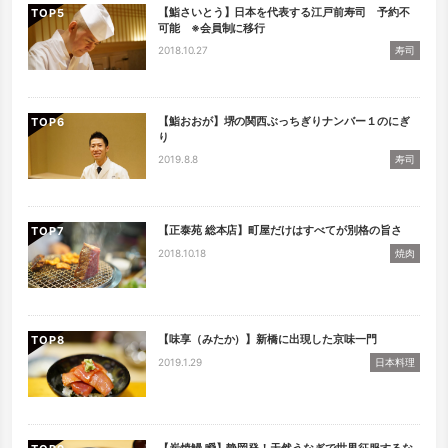
【鮨さいとう】日本を代表する江戸前寿司 予約不
TOP
可能 ※会員制に移行
2018.10.27
寿司
【鮨おおが】堺の関西ぶっちぎりナンバー１のにぎ
TOP
り
2019.8.8
寿司
【正泰苑 総本店】町屋だけはすべてが別格の旨さ
TOP
2018.10.18
焼肉
【味享（みたか）】新橋に出現した京味一門
TOP
2019.1.29
日本料理