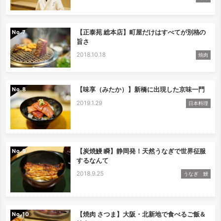
【正泰苑 総本店】町屋だけはすべてが別格の
No.
旨さ
2018.10.18
焼肉
【味享（みたか）】新橋に出現した京味一門
No.
2019.1.29
日本料理
【炭焼鰻 瞬】静岡発！天然うなぎで世界征服
No.
するなんて
2018.9.25
うなぎ 鰻
【焼肉 さつま】大阪・北新地で食べるご飯＆
No.