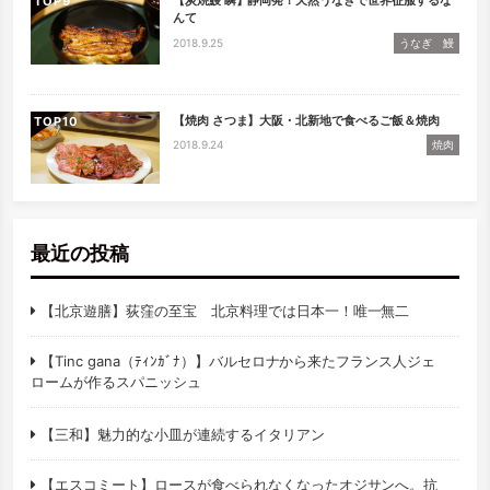
【炭焼鰻 瞬】静岡発！天然うなぎで世界征服するな
TOP
んて
2018.9.25
うなぎ 鰻
【焼肉 さつま】大阪・北新地で食べるご飯＆焼肉
TOP
2018.9.24
焼肉
最近の投稿
【北京遊膳】荻窪の至宝 北京料理では日本一！唯一無二
【Tinc gana（ﾃｨﾝｶﾞﾅ）】バルセロナから来たフランス人ジェ
ロームが作るスパニッシュ
【三和】魅力的な小皿が連続するイタリアン
【エスコミート】ロースが食べられなくなったオジサンへ。抗