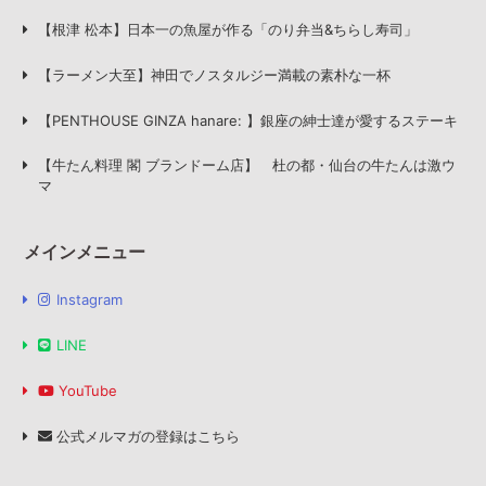
【根津 松本】日本一の魚屋が作る「のり弁当&ちらし寿司」
【ラーメン大至】神田でノスタルジー満載の素朴な一杯
【PENTHOUSE GINZA hanare: 】銀座の紳士達が愛するステーキ
【牛たん料理 閣 ブランドーム店】 杜の都・仙台の牛たんは激ウ
マ
メインメニュー
Instagram
LINE
YouTube
公式メルマガの登録はこちら