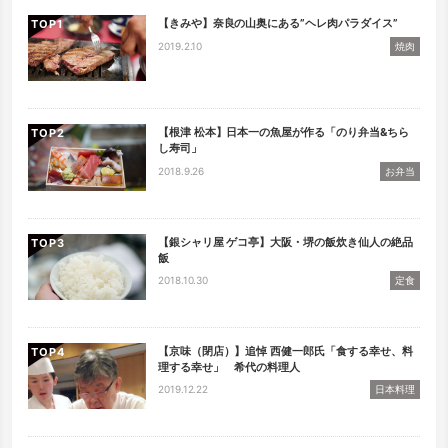
【きみや】奈良の山奥にある”ヘレ肉パラダイス”
TOP
2019.2.10
焼肉
【根津 松本】日本一の魚屋が作る「のり弁当&ちら
TOP
し寿司」
2018.9.26
お弁当
【銀シャリ屋 ゲコ亭】大阪・堺の飯炊き仙人の絶品
TOP
飯
2018.10.30
定食
【京味（閉店）】追悼 西健一郎氏「食する幸せ、料
TOP
理する幸せ」 希代の料理人
2019.12.22
日本料理