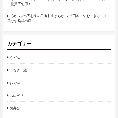
生物質不使用！
【めいふつ天むすの千寿】止まらない！”日本一のおにぎり” ※
天むす発祥の店
カテゴリー
うどん
うなぎ 鰻
おでん
おにぎり
お弁当