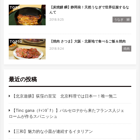
【炭焼鰻 瞬】静岡発！天然うなぎで世界征服するな
TOP
んて
2018.9.25
うなぎ 鰻
【焼肉 さつま】大阪・北新地で食べるご飯＆焼肉
TOP
2018.9.24
焼肉
最近の投稿
【北京遊膳】荻窪の至宝 北京料理では日本一！唯一無二
【Tinc gana（ﾃｨﾝｶﾞﾅ）】バルセロナから来たフランス人ジェ
ロームが作るスパニッシュ
【三和】魅力的な小皿が連続するイタリアン