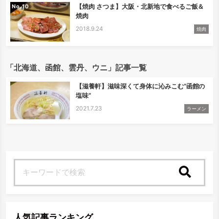
【焼肉 さつま】大阪・北新地で食べるご飯＆
No.
焼肉
2018.9.24
焼肉
「北海道、函館、雲丹、ウニ」記事一覧
【滋養軒】滋味深くて身体に沁みこむ”函館の
塩味”
2021.7.23
ラーメン
検索
人気記事ランキング