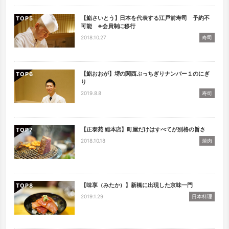
【鮨さいとう】日本を代表する江戸前寿司 予約不
TOP
可能 ※会員制に移行
2018.10.27
寿司
【鮨おおが】堺の関西ぶっちぎりナンバー１のにぎ
TOP
り
2019.8.8
寿司
【正泰苑 総本店】町屋だけはすべてが別格の旨さ
TOP
2018.10.18
焼肉
【味享（みたか）】新橋に出現した京味一門
TOP
2019.1.29
日本料理