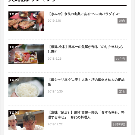
【きみや】奈良の山奥にある”ヘレ肉パラダイス”
TOP
2019.2.10
焼肉
【根津 松本】日本一の魚屋が作る「のり弁当&ちら
TOP
し寿司」
2018.9.26
お弁当
【銀シャリ屋 ゲコ亭】大阪・堺の飯炊き仙人の絶品
TOP
飯
2018.10.30
定食
【京味（閉店）】追悼 西健一郎氏「食する幸せ、料
TOP
理する幸せ」 希代の料理人
2019.12.22
日本料理