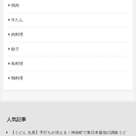
焼肉
牛たん
肉料理
餃子
鳥料理
鴨料理
人気記事
【うどん 丸香】手打ちが冴える！神保町で東日本最強の讃岐うど