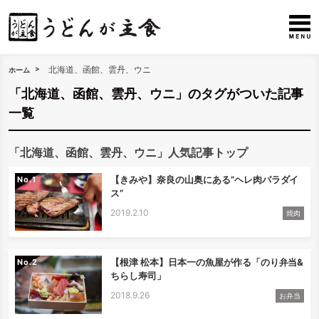
北海道、函館、雲丹、ウニ
ホーム
「北海道、函館、雲丹、ウニ」のタグがついた記事
一覧
「北海道、函館、雲丹、ウニ」人気記事トップ
【きみや】奈良の山奥にある”ヘレ肉パラダイ
No.
ス”
2019.2.10
焼肉
【根津 松本】日本一の魚屋が作る「のり弁当&
No.
ちらし寿司」
2018.9.26
お弁当