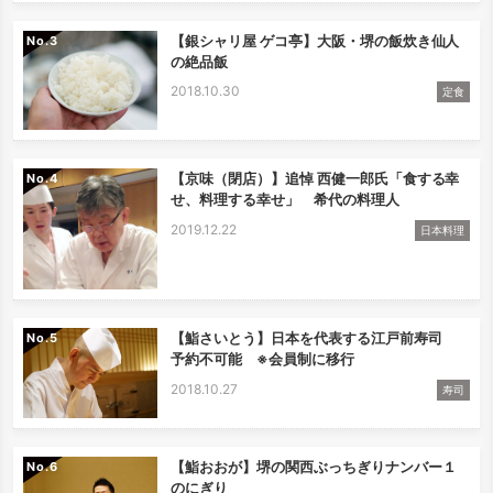
【銀シャリ屋 ゲコ亭】大阪・堺の飯炊き仙人
No.
の絶品飯
2018.10.30
定食
【京味（閉店）】追悼 西健一郎氏「食する幸
No.
せ、料理する幸せ」 希代の料理人
2019.12.22
日本料理
【鮨さいとう】日本を代表する江戸前寿司
No.
予約不可能 ※会員制に移行
2018.10.27
寿司
【鮨おおが】堺の関西ぶっちぎりナンバー１
No.
のにぎり