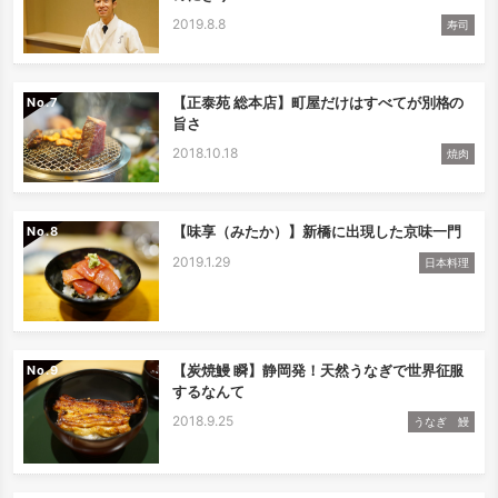
2019.8.8
寿司
【正泰苑 総本店】町屋だけはすべてが別格の
No.
旨さ
2018.10.18
焼肉
【味享（みたか）】新橋に出現した京味一門
No.
2019.1.29
日本料理
【炭焼鰻 瞬】静岡発！天然うなぎで世界征服
No.
するなんて
2018.9.25
うなぎ 鰻