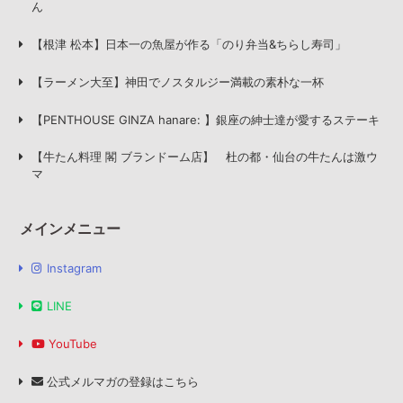
ん
【根津 松本】日本一の魚屋が作る「のり弁当&ちらし寿司」
【ラーメン大至】神田でノスタルジー満載の素朴な一杯
【PENTHOUSE GINZA hanare: 】銀座の紳士達が愛するステーキ
【牛たん料理 閣 ブランドーム店】 杜の都・仙台の牛たんは激ウ
マ
メインメニュー
Instagram
LINE
YouTube
公式メルマガの登録はこちら