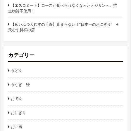
【エスコミート】ロースが食べられなくなったオジサンへ。抗
生物質不使用！
【めいふつ天むすの千寿】止まらない！”日本一のおにぎり” ※
天むす発祥の店
カテゴリー
うどん
うなぎ 鰻
おでん
おにぎり
お弁当