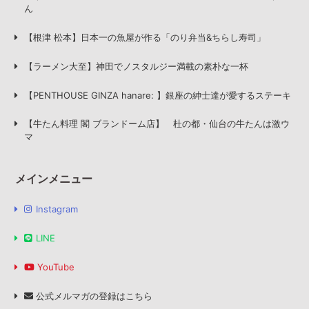
ん
【根津 松本】日本一の魚屋が作る「のり弁当&ちらし寿司」
【ラーメン大至】神田でノスタルジー満載の素朴な一杯
【PENTHOUSE GINZA hanare: 】銀座の紳士達が愛するステーキ
【牛たん料理 閣 ブランドーム店】 杜の都・仙台の牛たんは激ウ
マ
メインメニュー
Instagram
LINE
YouTube
公式メルマガの登録はこちら