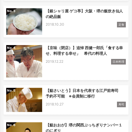
【銀シャリ屋 ゲコ亭】大阪・堺の飯炊き仙人
No.
の絶品飯
2018.10.30
定食
【京味（閉店）】追悼 西健一郎氏「食する幸
No.
せ、料理する幸せ」 希代の料理人
2019.12.22
日本料理
【鮨さいとう】日本を代表する江戸前寿司
No.
予約不可能 ※会員制に移行
2018.10.27
寿司
【鮨おおが】堺の関西ぶっちぎりナンバー１
No.
のにぎり