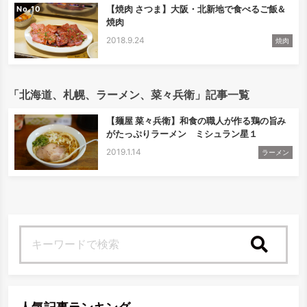
【焼肉 さつま】大阪・北新地で食べるご飯＆
No.
焼肉
2018.9.24
焼肉
「北海道、札幌、ラーメン、菜々兵衛」記事一覧
【麺屋 菜々兵衛】和食の職人が作る鶏の旨み
がたっぷりラーメン ミシュラン星１
2019.1.14
ラーメン
検索