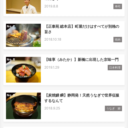
2019.8.8
寿司
【正泰苑 総本店】町屋だけはすべてが別格の
No.
旨さ
2018.10.18
焼肉
【味享（みたか）】新橋に出現した京味一門
No.
2019.1.29
日本料理
【炭焼鰻 瞬】静岡発！天然うなぎで世界征服
No.
するなんて
2018.9.25
うなぎ 鰻