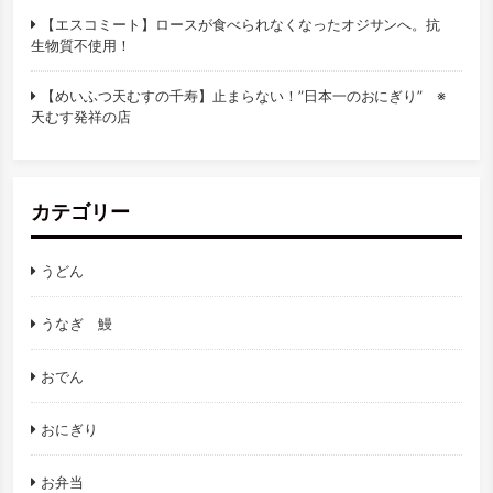
【エスコミート】ロースが食べられなくなったオジサンへ。抗
生物質不使用！
【めいふつ天むすの千寿】止まらない！”日本一のおにぎり” ※
天むす発祥の店
カテゴリー
うどん
うなぎ 鰻
おでん
おにぎり
お弁当