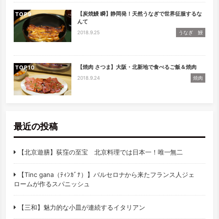
【炭焼鰻 瞬】静岡発！天然うなぎで世界征服するな
TOP
んて
2018.9.25
うなぎ 鰻
【焼肉 さつま】大阪・北新地で食べるご飯＆焼肉
TOP
2018.9.24
焼肉
最近の投稿
【北京遊膳】荻窪の至宝 北京料理では日本一！唯一無二
【Tinc gana（ﾃｨﾝｶﾞﾅ）】バルセロナから来たフランス人ジェ
ロームが作るスパニッシュ
【三和】魅力的な小皿が連続するイタリアン