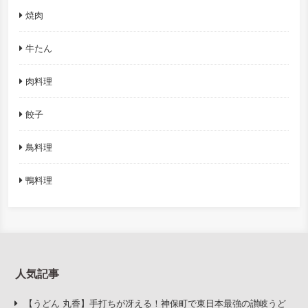
焼肉
牛たん
肉料理
餃子
鳥料理
鴨料理
人気記事
【うどん 丸香】手打ちが冴える！神保町で東日本最強の讃岐うど