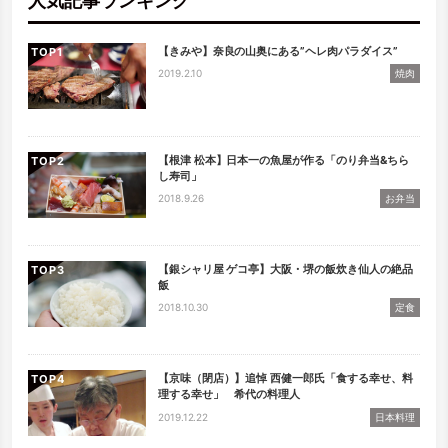
人気記事ランキング
【きみや】奈良の山奥にある”ヘレ肉パラダイス”
TOP
2019.2.10
焼肉
【根津 松本】日本一の魚屋が作る「のり弁当&ちら
TOP
し寿司」
2018.9.26
お弁当
【銀シャリ屋 ゲコ亭】大阪・堺の飯炊き仙人の絶品
TOP
飯
2018.10.30
定食
【京味（閉店）】追悼 西健一郎氏「食する幸せ、料
TOP
理する幸せ」 希代の料理人
2019.12.22
日本料理