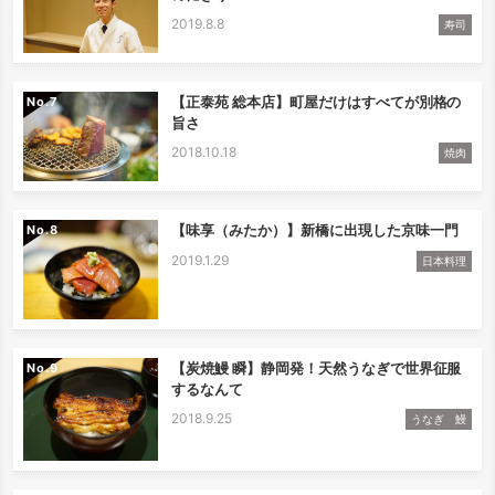
2019.8.8
寿司
【正泰苑 総本店】町屋だけはすべてが別格の
No.
旨さ
2018.10.18
焼肉
【味享（みたか）】新橋に出現した京味一門
No.
2019.1.29
日本料理
【炭焼鰻 瞬】静岡発！天然うなぎで世界征服
No.
するなんて
2018.9.25
うなぎ 鰻