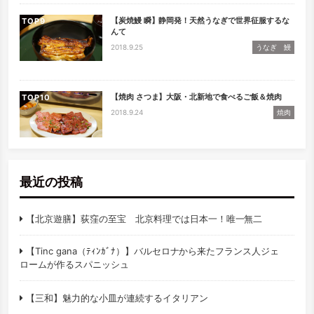
【炭焼鰻 瞬】静岡発！天然うなぎで世界征服するな
TOP
んて
2018.9.25
うなぎ 鰻
【焼肉 さつま】大阪・北新地で食べるご飯＆焼肉
TOP
2018.9.24
焼肉
最近の投稿
【北京遊膳】荻窪の至宝 北京料理では日本一！唯一無二
【Tinc gana（ﾃｨﾝｶﾞﾅ）】バルセロナから来たフランス人ジェ
ロームが作るスパニッシュ
【三和】魅力的な小皿が連続するイタリアン