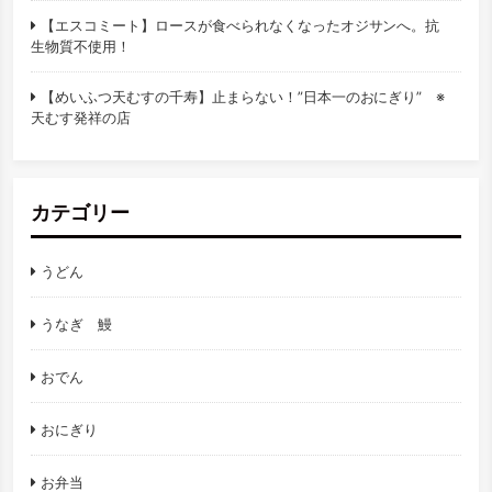
【エスコミート】ロースが食べられなくなったオジサンへ。抗
生物質不使用！
【めいふつ天むすの千寿】止まらない！”日本一のおにぎり” ※
天むす発祥の店
カテゴリー
うどん
うなぎ 鰻
おでん
おにぎり
お弁当