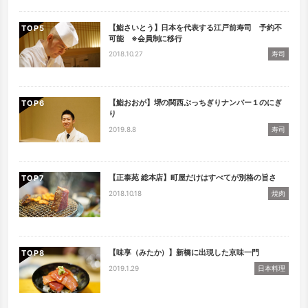
【鮨さいとう】日本を代表する江戸前寿司 予約不
TOP
可能 ※会員制に移行
2018.10.27
寿司
【鮨おおが】堺の関西ぶっちぎりナンバー１のにぎ
TOP
り
2019.8.8
寿司
【正泰苑 総本店】町屋だけはすべてが別格の旨さ
TOP
2018.10.18
焼肉
【味享（みたか）】新橋に出現した京味一門
TOP
2019.1.29
日本料理