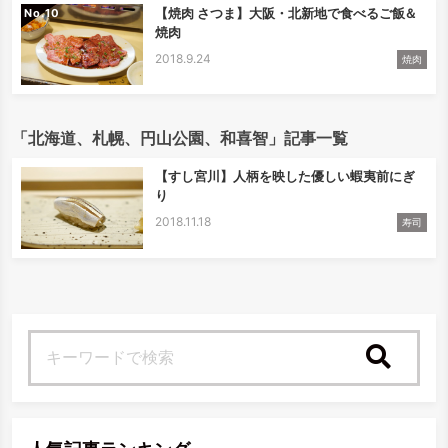
【焼肉 さつま】大阪・北新地で食べるご飯＆
No.
焼肉
2018.9.24
焼肉
「北海道、札幌、円山公園、和喜智」記事一覧
【すし宮川】人柄を映した優しい蝦夷前にぎ
り
2018.11.18
寿司
検索