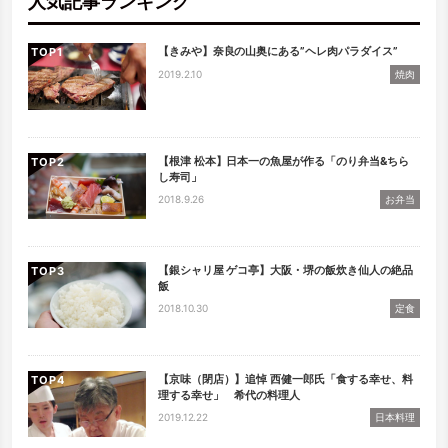
人気記事ランキング
【きみや】奈良の山奥にある”ヘレ肉パラダイス”
TOP
2019.2.10
焼肉
【根津 松本】日本一の魚屋が作る「のり弁当&ちら
TOP
し寿司」
2018.9.26
お弁当
【銀シャリ屋 ゲコ亭】大阪・堺の飯炊き仙人の絶品
TOP
飯
2018.10.30
定食
【京味（閉店）】追悼 西健一郎氏「食する幸せ、料
TOP
理する幸せ」 希代の料理人
2019.12.22
日本料理