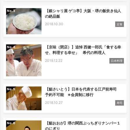
【銀シャリ屋 ゲコ亭】大阪・堺の飯炊き仙人
No.
の絶品飯
2018.10.30
定食
【京味（閉店）】追悼 西健一郎氏「食する幸
No.
せ、料理する幸せ」 希代の料理人
2019.12.22
日本料理
【鮨さいとう】日本を代表する江戸前寿司
No.
予約不可能 ※会員制に移行
2018.10.27
寿司
【鮨おおが】堺の関西ぶっちぎりナンバー１
No.
のにぎり