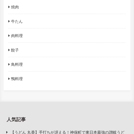
焼肉
牛たん
肉料理
餃子
鳥料理
鴨料理
人気記事
【うどん 丸香】手打ちが冴える！神保町で東日本最強の讃岐うど