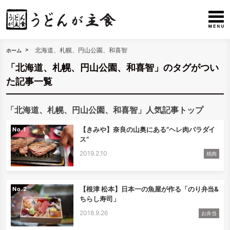
北海道、札幌、円山公園、和喜智
ホーム
「北海道、札幌、円山公園、和喜智」のタグがつい
た記事一覧
「北海道、札幌、円山公園、和喜智」人気記事トップ
【きみや】奈良の山奥にある”ヘレ肉パラダイ
No.
ス”
2019.2.10
焼肉
【根津 松本】日本一の魚屋が作る「のり弁当&
No.
ちらし寿司」
2018.9.26
お弁当