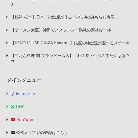
ん
【根津 松本】日本一の魚屋が作る「のり弁当&ちらし寿司」
【ラーメン大至】神田でノスタルジー満載の素朴な一杯
【PENTHOUSE GINZA hanare: 】銀座の紳士達が愛するステーキ
【牛たん料理 閣 ブランドーム店】 杜の都・仙台の牛たんは激ウ
マ
メインメニュー
Instagram
LINE
YouTube
公式メルマガの登録はこちら