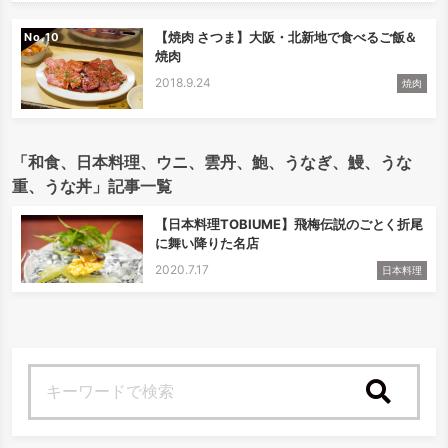
【焼肉 さつま】大阪・北新地で食べるご飯＆
No.
焼肉
2018.9.24
焼肉
「和食、日本料理、ウニ、雲丹、鮑、うなぎ、鰻、うな
重、うな丼」記事一覧
【日本料理TOBIUME】飛梅伝説のごとく折尾
に舞い降りた名店
2020.7.17
日本料理
検索