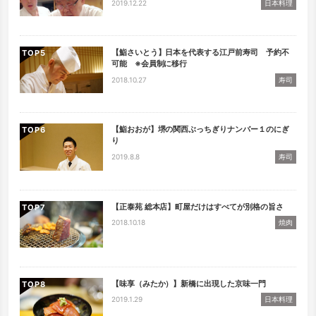
2019.12.22
日本料理
【鮨さいとう】日本を代表する江戸前寿司 予約不
TOP
可能 ※会員制に移行
2018.10.27
寿司
【鮨おおが】堺の関西ぶっちぎりナンバー１のにぎ
TOP
り
2019.8.8
寿司
【正泰苑 総本店】町屋だけはすべてが別格の旨さ
TOP
2018.10.18
焼肉
【味享（みたか）】新橋に出現した京味一門
TOP
2019.1.29
日本料理