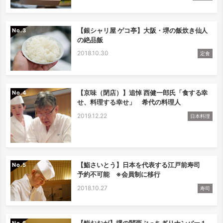
【銀シャリ屋 ゲコ亭】大阪・堺の飯炊き仙人
No.
の絶品飯
2018.10.30
定食
【京味（閉店）】追悼 西健一郎氏「食する幸
No.
せ、料理する幸せ」 希代の料理人
2019.12.22
日本料理
【鮨さいとう】日本を代表する江戸前寿司
No.
予約不可能 ※会員制に移行
2018.10.27
寿司
【鮨おおが】堺の関西ぶっちぎりナンバー１
No.