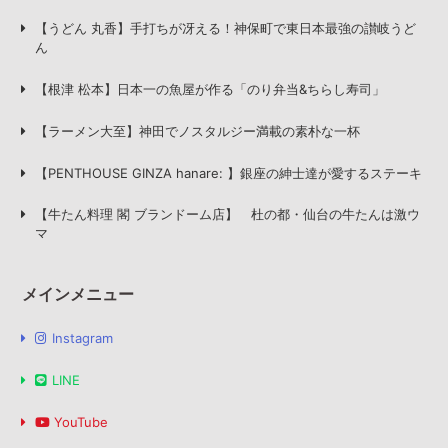
【うどん 丸香】手打ちが冴える！神保町で東日本最強の讃岐うど
ん
【根津 松本】日本一の魚屋が作る「のり弁当&ちらし寿司」
【ラーメン大至】神田でノスタルジー満載の素朴な一杯
【PENTHOUSE GINZA hanare: 】銀座の紳士達が愛するステーキ
【牛たん料理 閣 ブランドーム店】 杜の都・仙台の牛たんは激ウ
マ
メインメニュー
Instagram
LINE
YouTube