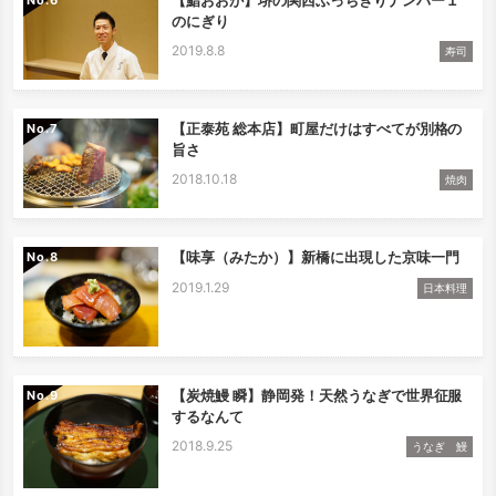
のにぎり
2019.8.8
寿司
【正泰苑 総本店】町屋だけはすべてが別格の
No.
旨さ
2018.10.18
焼肉
【味享（みたか）】新橋に出現した京味一門
No.
2019.1.29
日本料理
【炭焼鰻 瞬】静岡発！天然うなぎで世界征服
No.
するなんて
2018.9.25
うなぎ 鰻