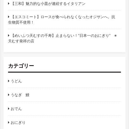
【三和】魅力的な小皿が連続するイタリアン
【エスコミート】ロースが食べられなくなったオジサンへ。抗
生物質不使用！
【めいふつ天むすの千寿】止まらない！”日本一のおにぎり” ※
天むす発祥の店
カテゴリー
うどん
うなぎ 鰻
おでん
おにぎり