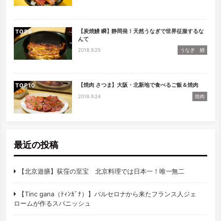
【炭焼鰻 瞬】静岡発！天然うなぎで世界征服するな
TOP
んて
2018.9.25
うなぎ 鰻
【焼肉 さつま】大阪・北新地で食べるご飯＆焼肉
TOP
2018.9.24
焼肉
最近の投稿
【北京遊膳】荻窪の至宝 北京料理では日本一！唯一無二
【Tinc gana（ﾃｨﾝｶﾞﾅ）】バルセロナから来たフランス人ジェ
ロームが作るスパニッシュ