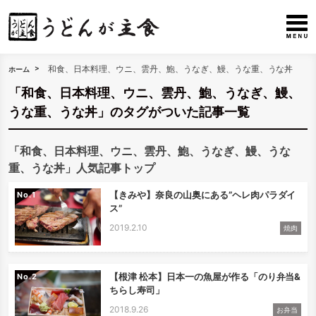
和食、日本料理、ウニ、雲丹、鮑、うなぎ、鰻、うな重、うな丼
ホーム
「和食、日本料理、ウニ、雲丹、鮑、うなぎ、鰻、
うな重、うな丼」のタグがついた記事一覧
「和食、日本料理、ウニ、雲丹、鮑、うなぎ、鰻、うな
重、うな丼」人気記事トップ
【きみや】奈良の山奥にある”ヘレ肉パラダイ
No.
ス”
2019.2.10
焼肉
【根津 松本】日本一の魚屋が作る「のり弁当&
No.
ちらし寿司」
2018.9.26
お弁当