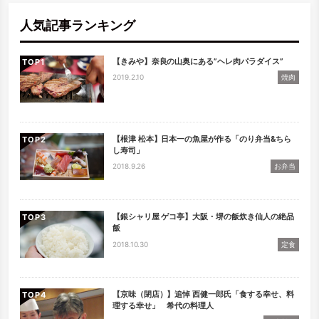
人気記事ランキング
【きみや】奈良の山奥にある”ヘレ肉パラダイス”
TOP
2019.2.10
焼肉
【根津 松本】日本一の魚屋が作る「のり弁当&ちら
TOP
し寿司」
2018.9.26
お弁当
【銀シャリ屋 ゲコ亭】大阪・堺の飯炊き仙人の絶品
TOP
飯
2018.10.30
定食
【京味（閉店）】追悼 西健一郎氏「食する幸せ、料
TOP
理する幸せ」 希代の料理人