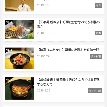
2019.8.8
寿司
【正泰苑 総本店】町屋だけはすべてが別格の
No.
旨さ
2018.10.18
焼肉
【味享（みたか）】新橋に出現した京味一門
No.
2019.1.29
日本料理
【炭焼鰻 瞬】静岡発！天然うなぎで世界征服
No.
するなんて
2018.9.25
うなぎ 鰻