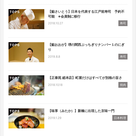
【鮨さいとう】日本を代表する江戸前寿司 予約不
TOP
可能 ※会員制に移行
2018.10.27
寿司
【鮨おおが】堺の関西ぶっちぎりナンバー１のにぎ
TOP
り
2019.8.8
寿司
【正泰苑 総本店】町屋だけはすべてが別格の旨さ
TOP
2018.10.18
焼肉
【味享（みたか）】新橋に出現した京味一門
TOP
2019.1.29
日本料理