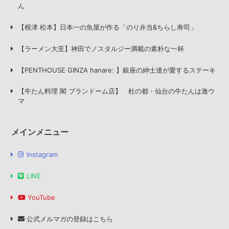
ん
【根津 松本】日本一の魚屋が作る「のり弁当&ちらし寿司」
【ラーメン大至】神田でノスタルジー満載の素朴な一杯
【PENTHOUSE GINZA hanare: 】銀座の紳士達が愛するステーキ
【牛たん料理 閣 ブランドーム店】 杜の都・仙台の牛たんは激ウ
マ
メインメニュー
Instagram
LINE
YouTube
公式メルマガの登録はこちら