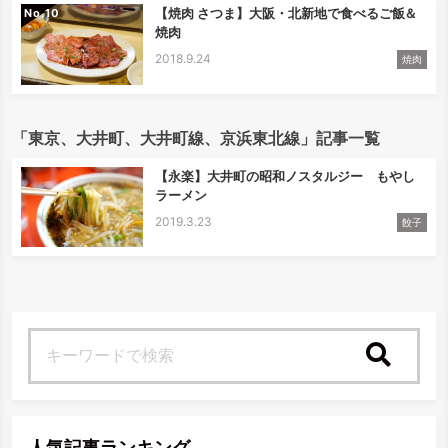
【焼肉 さつま】大阪・北新地で食べるご飯＆
No.
焼肉
2018.9.24
焼肉
「東京、大井町、大井町線、京浜東北線」記事一覧
【永楽】大井町の昭和ノスタルジー もやし
ラーメン
2019.3.23
餃子
検索
人気記事ランキング