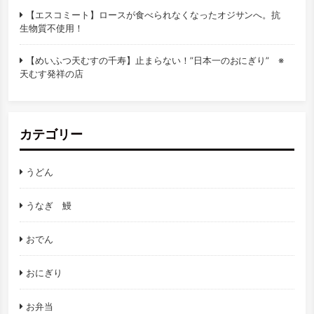
【エスコミート】ロースが食べられなくなったオジサンへ。抗
生物質不使用！
【めいふつ天むすの千寿】止まらない！”日本一のおにぎり” ※
天むす発祥の店
カテゴリー
うどん
うなぎ 鰻
おでん
おにぎり
お弁当