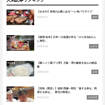
【きみや】奈良の山奥にある”ヘレ肉パラダイス”
TOP
2019.2.10
焼肉
【根津 松本】日本一の魚屋が作る「のり弁当&ちら
TOP
し寿司」
2018.9.26
お弁当
【銀シャリ屋 ゲコ亭】大阪・堺の飯炊き仙人の絶品
TOP
飯
2018.10.30
定食
【京味（閉店）】追悼 西健一郎氏「食する幸せ、料
TOP
理する幸せ」 希代の料理人
2019.12.22
日本料理