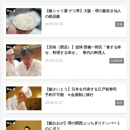
【銀シャリ屋 ゲコ亭】大阪・堺の飯炊き仙人
No.
の絶品飯
2018.10.30
定食
【京味（閉店）】追悼 西健一郎氏「食する幸
No.
せ、料理する幸せ」 希代の料理人
2019.12.22
日本料理
【鮨さいとう】日本を代表する江戸前寿司
No.
予約不可能 ※会員制に移行
2018.10.27
寿司
【鮨おおが】堺の関西ぶっちぎりナンバー１
No.
のにぎり