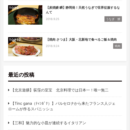
【炭焼鰻 瞬】静岡発！天然うなぎで世界征服するな
TOP
んて
2018.9.25
うなぎ 鰻
【焼肉 さつま】大阪・北新地で食べるご飯＆焼肉
TOP
2018.9.24
焼肉
最近の投稿
【北京遊膳】荻窪の至宝 北京料理では日本一！唯一無二
【Tinc gana（ﾃｨﾝｶﾞﾅ）】バルセロナから来たフランス人ジェ
ロームが作るスパニッシュ
【三和】魅力的な小皿が連続するイタリアン