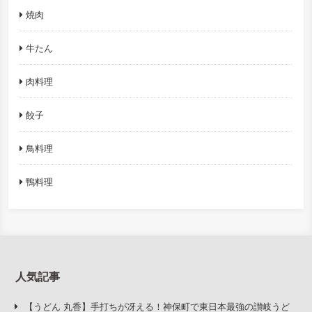
焼肉
牛たん
肉料理
餃子
鳥料理
鴨料理
人気記事
【うどん 丸香】手打ちが冴える！神保町で東日本最強の讃岐うど