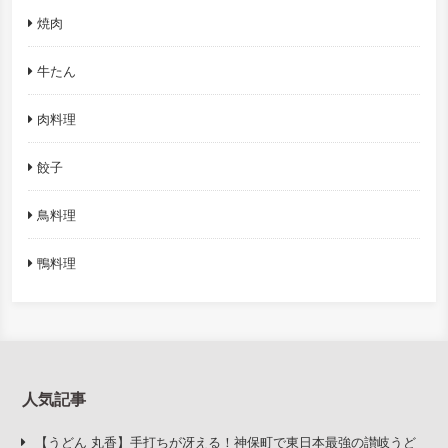
焼肉
牛たん
肉料理
餃子
鳥料理
鴨料理
人気記事
【うどん 丸香】手打ちが冴える！神保町で東日本最強の讃岐うど