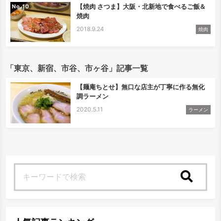
【焼肉 さつま】大阪・北新地で食べるご飯＆
No.
焼肉
2018.9.24
焼肉
「東京、新宿、市谷、市ヶ谷」記事一覧
【麺庵ちとせ】無口な店主が丁寧に作る無化
調ラーメン
2020.5.11
ラーメン
検索