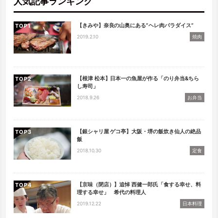
人気記事ランキング
【きみや】奈良の山奥にある”ヘレ肉パラダイス”
TOP
2019.2.10
焼肉
【根津 松本】日本一の魚屋が作る「のり弁当&ちら
TOP
し寿司」
2018.9.26
お弁当
【銀シャリ屋 ゲコ亭】大阪・堺の飯炊き仙人の絶品
TOP
飯
2018.10.30
定食
【京味（閉店）】追悼 西健一郎氏「食する幸せ、料
TOP
理する幸せ」 希代の料理人
2019.12.22
日本料理