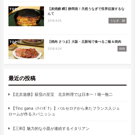
【炭焼鰻 瞬】静岡発！天然うなぎで世界征服するな
TOP
んて
2018.9.25
うなぎ 鰻
【焼肉 さつま】大阪・北新地で食べるご飯＆焼肉
TOP
2018.9.24
焼肉
最近の投稿
【北京遊膳】荻窪の至宝 北京料理では日本一！唯一無二
【Tinc gana（ﾃｨﾝｶﾞﾅ）】バルセロナから来たフランス人ジェ
ロームが作るスパニッシュ
【三和】魅力的な小皿が連続するイタリアン