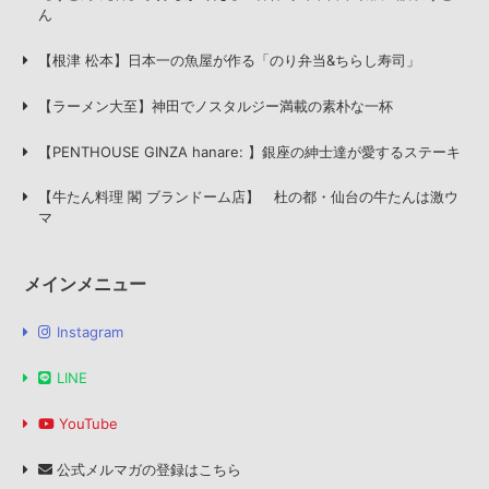
ん
【根津 松本】日本一の魚屋が作る「のり弁当&ちらし寿司」
【ラーメン大至】神田でノスタルジー満載の素朴な一杯
【PENTHOUSE GINZA hanare: 】銀座の紳士達が愛するステーキ
【牛たん料理 閣 ブランドーム店】 杜の都・仙台の牛たんは激ウ
マ
メインメニュー
Instagram
LINE
YouTube
公式メルマガの登録はこちら