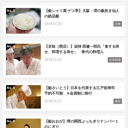
【銀シャリ屋 ゲコ亭】大阪・堺の飯炊き仙人
No.
の絶品飯
2018.10.30
定食
【京味（閉店）】追悼 西健一郎氏「食する幸
No.
せ、料理する幸せ」 希代の料理人
2019.12.22
日本料理
【鮨さいとう】日本を代表する江戸前寿司
No.
予約不可能 ※会員制に移行
2018.10.27
寿司
【鮨おおが】堺の関西ぶっちぎりナンバー１
No.
のにぎり