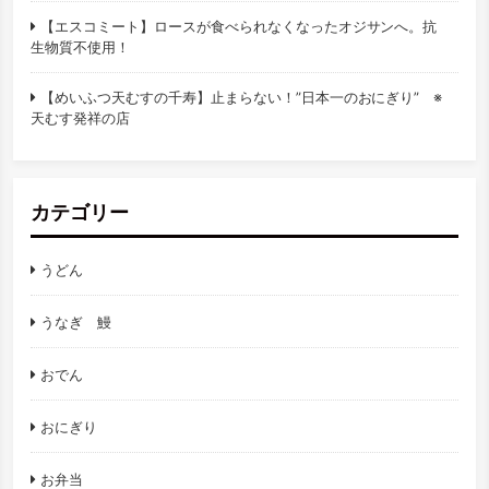
【エスコミート】ロースが食べられなくなったオジサンへ。抗
生物質不使用！
【めいふつ天むすの千寿】止まらない！”日本一のおにぎり” ※
天むす発祥の店
カテゴリー
うどん
うなぎ 鰻
おでん
おにぎり
お弁当