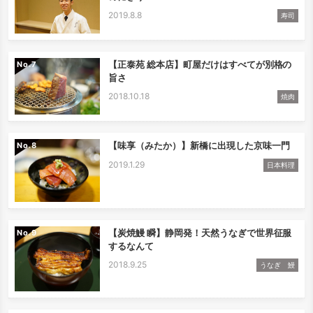
2019.8.8
寿司
【正泰苑 総本店】町屋だけはすべてが別格の
No.
旨さ
2018.10.18
焼肉
【味享（みたか）】新橋に出現した京味一門
No.
2019.1.29
日本料理
【炭焼鰻 瞬】静岡発！天然うなぎで世界征服
No.
するなんて
2018.9.25
うなぎ 鰻