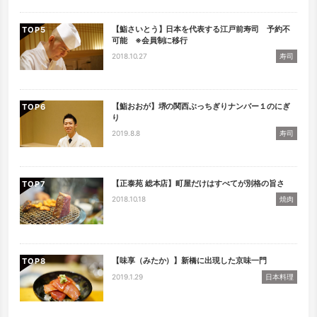
【鮨さいとう】日本を代表する江戸前寿司 予約不
TOP
可能 ※会員制に移行
2018.10.27
寿司
【鮨おおが】堺の関西ぶっちぎりナンバー１のにぎ
TOP
り
2019.8.8
寿司
【正泰苑 総本店】町屋だけはすべてが別格の旨さ
TOP
2018.10.18
焼肉
【味享（みたか）】新橋に出現した京味一門
TOP
2019.1.29
日本料理