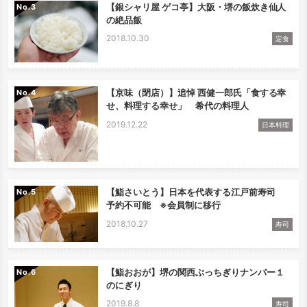
【銀シャリ屋 ゲコ亭】大阪・堺の飯炊き仙人
No.
の絶品飯
2018.10.30
定食
【京味（閉店）】追悼 西健一郎氏「食する幸
No.
せ、料理する幸せ」 希代の料理人
2019.12.22
日本料理
【鮨さいとう】日本を代表する江戸前寿司
No.
予約不可能 ※会員制に移行
2018.10.27
寿司
【鮨おおが】堺の関西ぶっちぎりナンバー１
No.
のにぎり
2019.8.8
寿司