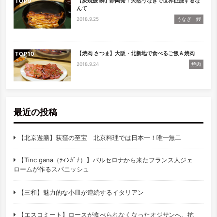
【炭焼鰻 瞬】静岡発！天然うなぎで世界征服するな
TOP
んて
2018.9.25
うなぎ 鰻
【焼肉 さつま】大阪・北新地で食べるご飯＆焼肉
TOP
2018.9.24
焼肉
最近の投稿
【北京遊膳】荻窪の至宝 北京料理では日本一！唯一無二
【Tinc gana（ﾃｨﾝｶﾞﾅ）】バルセロナから来たフランス人ジェ
ロームが作るスパニッシュ
【三和】魅力的な小皿が連続するイタリアン
【エスコミート】ロースが食べられなくなったオジサンへ。抗