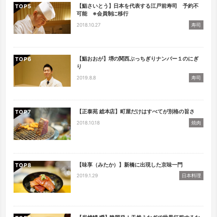
【鮨さいとう】日本を代表する江戸前寿司 予約不
TOP
可能 ※会員制に移行
2018.10.27
寿司
【鮨おおが】堺の関西ぶっちぎりナンバー１のにぎ
TOP
り
2019.8.8
寿司
【正泰苑 総本店】町屋だけはすべてが別格の旨さ
TOP
2018.10.18
焼肉
【味享（みたか）】新橋に出現した京味一門
TOP
2019.1.29
日本料理