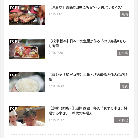
【きみや】奈良の山奥にある”ヘレ肉パラダイス”
TOP
2019.2.10
焼肉
【根津 松本】日本一の魚屋が作る「のり弁当&ちら
TOP
し寿司」
2018.9.26
お弁当
【銀シャリ屋 ゲコ亭】大阪・堺の飯炊き仙人の絶品
TOP
飯
2018.10.30
定食
【京味（閉店）】追悼 西健一郎氏「食する幸せ、料
TOP
理する幸せ」 希代の料理人
2019.12.22
日本料理