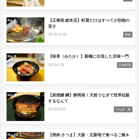
【正泰苑 総本店】町屋だけはすべてが別格の
No.
旨さ
2018.10.18
焼肉
【味享（みたか）】新橋に出現した京味一門
No.
2019.1.29
日本料理
【炭焼鰻 瞬】静岡発！天然うなぎで世界征服
No.
するなんて
2018.9.25
うなぎ 鰻
【焼肉 さつま】大阪・北新地で食べるご飯＆
No.