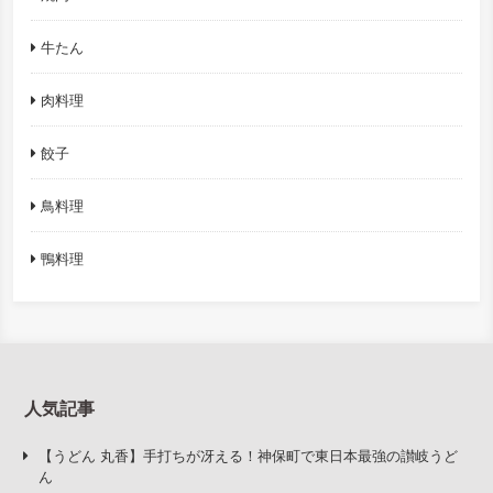
牛たん
肉料理
餃子
鳥料理
鴨料理
人気記事
【うどん 丸香】手打ちが冴える！神保町で東日本最強の讃岐うど
ん