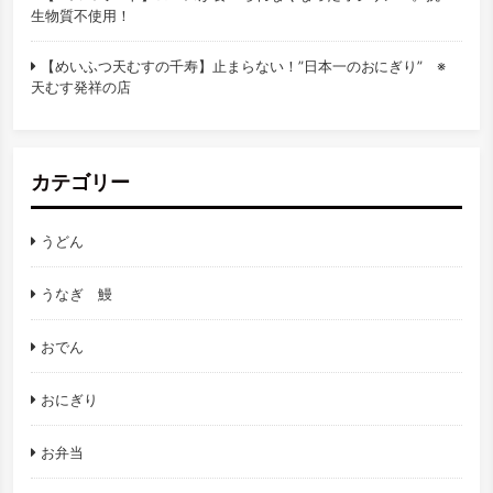
生物質不使用！
【めいふつ天むすの千寿】止まらない！”日本一のおにぎり” ※
天むす発祥の店
カテゴリー
うどん
うなぎ 鰻
おでん
おにぎり
お弁当