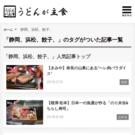
静岡、浜松、餃子、
ホーム
「静岡、浜松、餃子、」のタグがついた記事一覧
「静岡、浜松、餃子、」人気記事トップ
【きみや】奈良の山奥にある”ヘレ肉パラダイ
No.
ス”
2019.2.10
焼肉
【根津 松本】日本一の魚屋が作る「のり弁当&
No.
ちらし寿司」
2018.9.26
お弁当