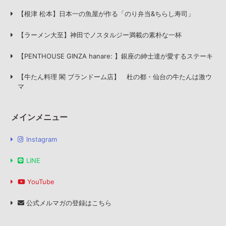
【根津 松本】日本一の魚屋が作る「のり弁当&ちらし寿司」
【ラーメン大至】神田でノスタルジー満載の素朴な一杯
【PENTHOUSE GINZA hanare: 】銀座の紳士達が愛するステーキ
【牛たん料理 閣 ブランドーム店】 杜の都・仙台の牛たんは激ウ
マ
メインメニュー
Instagram
LINE
YouTube
公式メルマガの登録はこちら