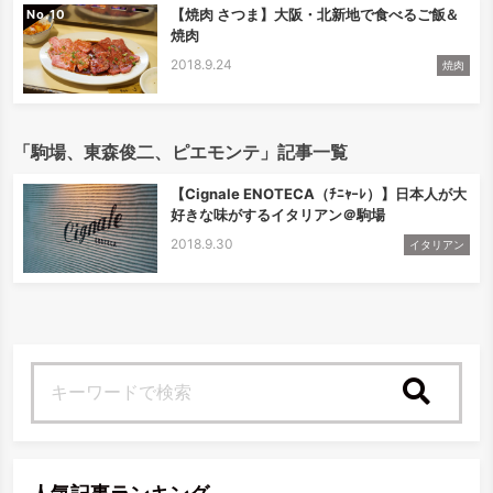
【焼肉 さつま】大阪・北新地で食べるご飯＆
No.
焼肉
2018.9.24
焼肉
「駒場、東森俊二、ピエモンテ」記事一覧
【Cignale ENOTECA（ﾁﾆｬｰﾚ）】日本人が大
好きな味がするイタリアン＠駒場
2018.9.30
イタリアン
検索