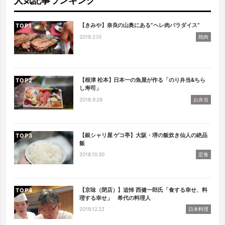
人気記事ランキング
【きみや】奈良の山奥にある”ヘレ肉パラダイス”
TOP
2019.2.10
焼肉
【根津 松本】日本一の魚屋が作る「のり弁当&ちら
TOP
し寿司」
2018.9.26
お弁当
【銀シャリ屋 ゲコ亭】大阪・堺の飯炊き仙人の絶品
TOP
飯
2018.10.30
定食
【京味（閉店）】追悼 西健一郎氏「食する幸せ、料
TOP
理する幸せ」 希代の料理人
2019.12.22
日本料理