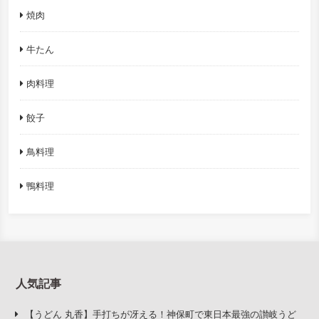
焼肉
牛たん
肉料理
餃子
鳥料理
鴨料理
人気記事
【うどん 丸香】手打ちが冴える！神保町で東日本最強の讃岐うど