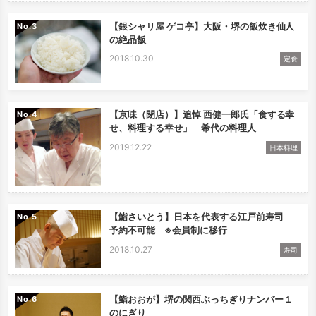
【銀シャリ屋 ゲコ亭】大阪・堺の飯炊き仙人
No.
の絶品飯
2018.10.30
定食
【京味（閉店）】追悼 西健一郎氏「食する幸
No.
せ、料理する幸せ」 希代の料理人
2019.12.22
日本料理
【鮨さいとう】日本を代表する江戸前寿司
No.
予約不可能 ※会員制に移行
2018.10.27
寿司
【鮨おおが】堺の関西ぶっちぎりナンバー１
No.
のにぎり