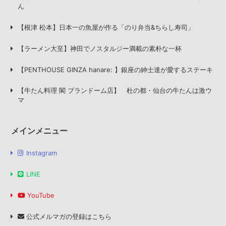
ん
【根津 松本】日本一の魚屋が作る「のり弁当&ちらし寿司」
【ラーメン大至】神田でノスタルジー満載の素朴な一杯
【PENTHOUSE GINZA hanare: 】銀座の紳士達が愛するステーキ
【牛たん料理 閣 ブランドーム店】 杜の都・仙台の牛たんは激ウ
マ
メインメニュー
Instagram
LINE
YouTube
公式メルマガの登録はこちら