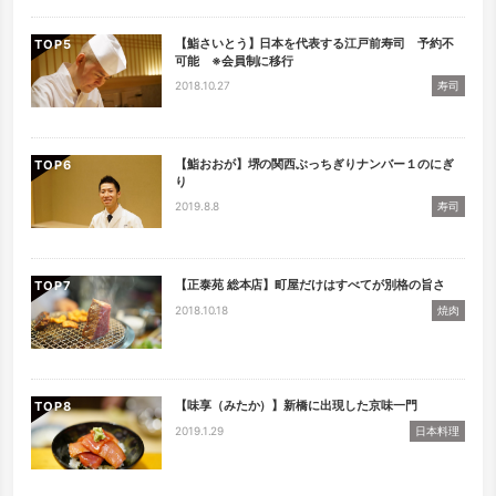
【鮨さいとう】日本を代表する江戸前寿司 予約不
TOP
可能 ※会員制に移行
2018.10.27
寿司
【鮨おおが】堺の関西ぶっちぎりナンバー１のにぎ
TOP
り
2019.8.8
寿司
【正泰苑 総本店】町屋だけはすべてが別格の旨さ
TOP
2018.10.18
焼肉
【味享（みたか）】新橋に出現した京味一門
TOP
2019.1.29
日本料理