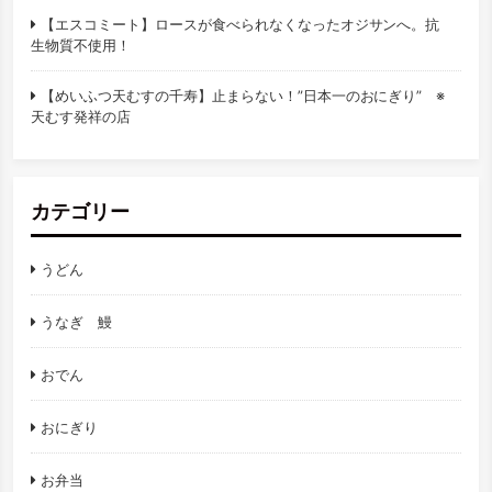
【エスコミート】ロースが食べられなくなったオジサンへ。抗
生物質不使用！
【めいふつ天むすの千寿】止まらない！”日本一のおにぎり” ※
天むす発祥の店
カテゴリー
うどん
うなぎ 鰻
おでん
おにぎり
お弁当