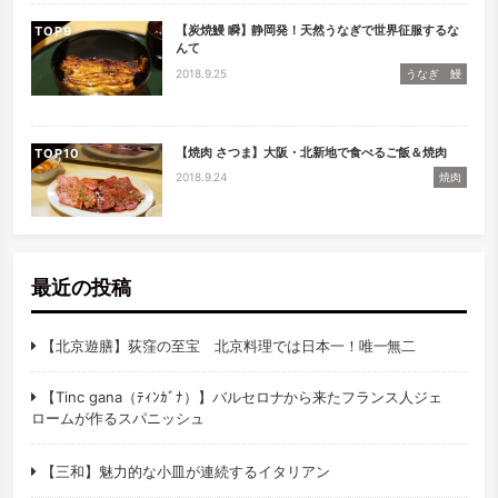
【炭焼鰻 瞬】静岡発！天然うなぎで世界征服するな
TOP
んて
2018.9.25
うなぎ 鰻
【焼肉 さつま】大阪・北新地で食べるご飯＆焼肉
TOP
2018.9.24
焼肉
最近の投稿
【北京遊膳】荻窪の至宝 北京料理では日本一！唯一無二
【Tinc gana（ﾃｨﾝｶﾞﾅ）】バルセロナから来たフランス人ジェ
ロームが作るスパニッシュ
【三和】魅力的な小皿が連続するイタリアン