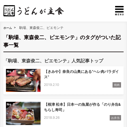
駒場、東森俊二、ピエモンテ
ホーム
「駒場、東森俊二、ピエモンテ」のタグがついた記
事一覧
「駒場、東森俊二、ピエモンテ」人気記事トップ
【きみや】奈良の山奥にある”ヘレ肉パラダイ
No.
ス”
2019.2.10
焼肉
【根津 松本】日本一の魚屋が作る「のり弁当&
No.
ちらし寿司」
2018.9.26
お弁当