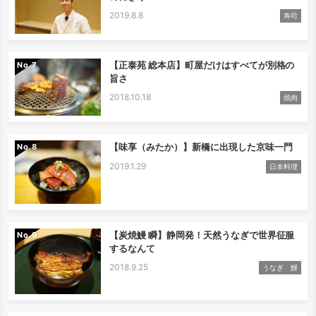
2019.8.8
寿司
【正泰苑 総本店】町屋だけはすべてが別格の
No.
旨さ
2018.10.18
焼肉
【味享（みたか）】新橋に出現した京味一門
No.
2019.1.29
日本料理
【炭焼鰻 瞬】静岡発！天然うなぎで世界征服
No.
するなんて
2018.9.25
うなぎ 鰻