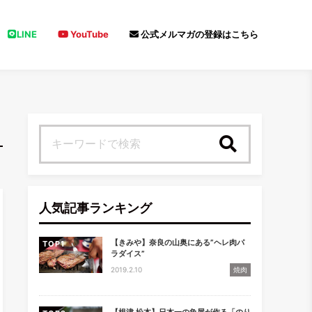
LINE
YouTube
公式メルマガの登録はこちら
検索
人気記事ランキング
【きみや】奈良の山奥にある”ヘレ肉パ
TOP
ラダイス”
2019.2.10
焼肉
【根津 松本】日本一の魚屋が作る「のり