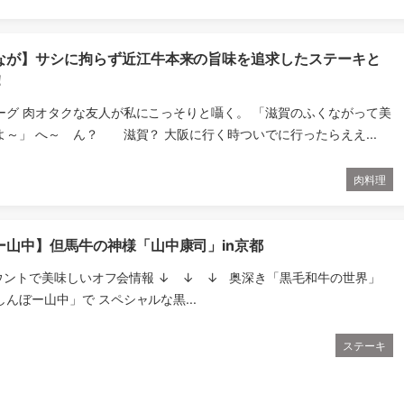
なが】サシに拘らず近江牛本来の旨味を追求したステーキと
！
ーグ 肉オタクな友人が私にこっそりと囁く。 「滋賀のふくながって美
～」 へ～ ん？ 滋賀？ 大阪に行く時ついでに行ったらええ...
肉料理
ー山中】但馬牛の神様「山中康司」in京都
カウントで美味しいオフ会情報 ↓ ↓ ↓ 奥深き「黒毛和牛の世界」
んぼー山中」で スペシャルな黒...
ステーキ