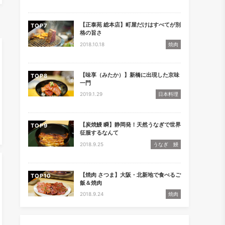
【正泰苑 総本店】町屋だけはすべてが別
TOP
格の旨さ
2018.10.18
焼肉
【味享（みたか）】新橋に出現した京味
TOP
一門
2019.1.29
日本料理
【炭焼鰻 瞬】静岡発！天然うなぎで世界
TOP
征服するなんて
2018.9.25
うなぎ 鰻
【焼肉 さつま】大阪・北新地で食べるご
TOP
飯＆焼肉
2018.9.24
焼肉