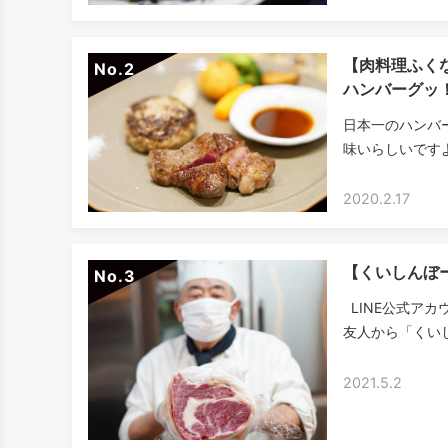
【肉料理ふく
No.
ハンバーグッ
日本一のハンバ
味いらしいですよ
2020.2.17
【くいしんぼ
No.
LINE公式ア
友人から「くいし
2021.5.2