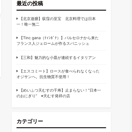
最近の投稿
【北京遊膳】荻窪の至宝 北京料理では日本
一！唯一無二
【Tinc gana（ﾃｨﾝｶﾞﾅ）】バルセロナから来た
フランス人ジェロームが作るスパニッシュ
【三和】魅力的な小皿が連続するイタリアン
【エスコミート】ロースが食べられなくなった
オジサンへ。抗生物質不使用！
【めいふつ天むすの千寿】止まらない！”日本一
のおにぎり” ※天むす発祥の店
カテゴリー