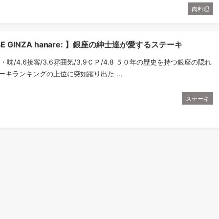
肉料理
SE GINZA hanare: 】銀座の紳士達が愛するステーキ
料理・味/4.6接客/3.6雰囲気/3.9ＣＰ/4.8 ５０年の歴史を持つ銀座の隠れ
ーキランキングの上位に突如躍り出た ...
ステーキ