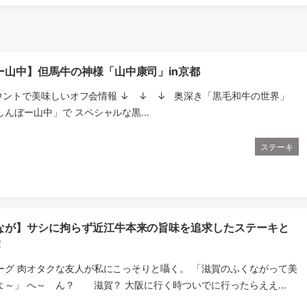
ー山中】但馬牛の神様「山中康司」in京都
カウントで美味しいオフ会情報 ↓ ↓ ↓ 奥深き「黒毛和牛の世界」
んぼー山中」で スペシャルな黒...
ステーキ
なが】サシに拘らず近江牛本来の旨味を追求したステーキと
！
ーグ 肉オタクな友人が私にこっそりと囁く。 「滋賀のふくながって美
～」 へ～ ん？ 滋賀？ 大阪に行く時ついでに行ったらええ...