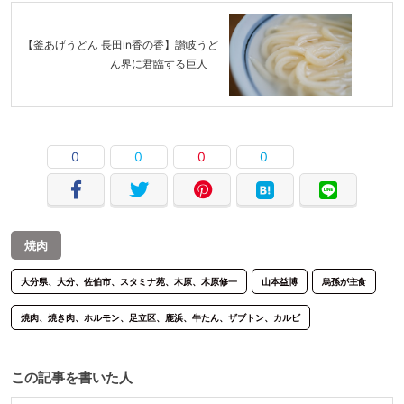
【釜あげうどん 長田in香の香】讃岐うど
ん界に君臨する巨人
0
0
0
0
焼肉
大分県、大分、佐伯市、スタミナ苑、木原、木原修一
山本益博
烏孫が主食
焼肉、焼き肉、ホルモン、足立区、鹿浜、牛たん、ザブトン、カルビ
この記事を書いた人