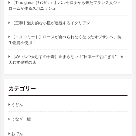
【Tinc gana（ﾃｨﾝｶﾞﾅ）】バルセロナから来たフランス人ジェ
ロームが作るスパニッシュ
【三和】魅力的な小皿が連続するイタリアン
【エスコミート】ロースが食べられなくなったオジサンへ。抗
生物質不使用！
【めいふつ天むすの千寿】止まらない！”日本一のおにぎり” ※
天むす発祥の店
カテゴリー
うどん
うなぎ 鰻
おでん