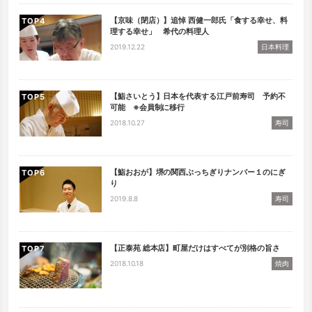
【京味（閉店）】追悼 西健一郎氏「食する幸せ、料
TOP
理する幸せ」 希代の料理人
2019.12.22
日本料理
【鮨さいとう】日本を代表する江戸前寿司 予約不
TOP
可能 ※会員制に移行
2018.10.27
寿司
【鮨おおが】堺の関西ぶっちぎりナンバー１のにぎ
TOP
り
2019.8.8
寿司
【正泰苑 総本店】町屋だけはすべてが別格の旨さ
TOP
2018.10.18
焼肉