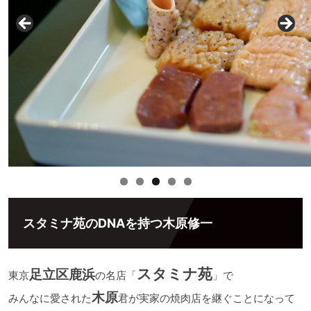
スタミナ苑のDNAを持つ木原修一
スタミナ苑
足立区鹿浜
東京
の名店「
」で
木原
みんなに愛された
君が実家の焼肉店を継ぐことになって