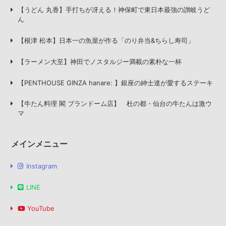
【うどん 丸香】手打ちが冴える！神保町で東日本最強の讃岐うど
ん
【根津 松本】日本一の魚屋が作る「のり弁当&ちらし寿司」
【ラーメン大至】神田でノスタルジー満載の素朴な一杯
【PENTHOUSE GINZA hanare: 】銀座の紳士達が愛するステーキ
【牛たん料理 閣 ブランドーム店】 杜の都・仙台の牛たんは激ウ
マ
メインメニュー
Instagram
LINE
YouTube