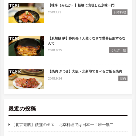
【味享（みたか）】新橋に出現した京味一門
TOP
2019.1.29
日本料理
【炭焼鰻 瞬】静岡発！天然うなぎで世界征服するな
TOP
んて
2018.9.25
うなぎ 鰻
【焼肉 さつま】大阪・北新地で食べるご飯＆焼肉
TOP
2018.9.24
焼肉
最近の投稿
【北京遊膳】荻窪の至宝 北京料理では日本一！唯一無二