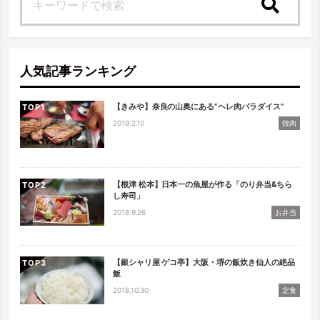
検索
人気記事ランキング
【きみや】奈良の山奥にある”ヘレ肉パラダイス”
TOP
2019.2.10
焼肉
【根津 松本】日本一の魚屋が作る「のり弁当&ちら
TOP
し寿司」
2018.9.26
お弁当
【銀シャリ屋 ゲコ亭】大阪・堺の飯炊き仙人の絶品
TOP
飯
2018.10.30
定食