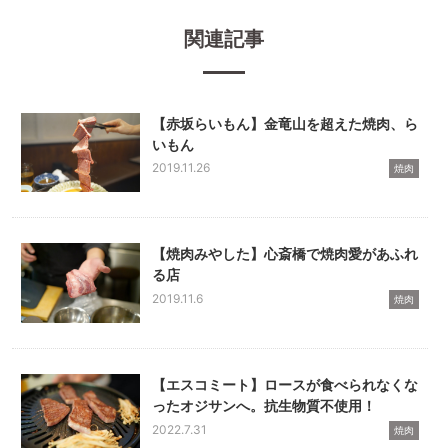
関連記事
【赤坂らいもん】金竜山を超えた焼肉、ら
いもん
2019.11.26
焼肉
【焼肉みやした】心斎橋で焼肉愛があふれ
る店
2019.11.6
焼肉
【エスコミート】ロースが食べられなくな
ったオジサンへ。抗生物質不使用！
2022.7.31
焼肉