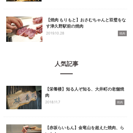
【焼肉 もりもと】おさむちゃんと双璧をな
す津久野駅前の焼肉
2019.10.28
焼肉
人気記事
【栄養楼】知る人ぞ知る、大井町の老舗焼
肉
2018.11.7
焼肉
【赤坂らいもん】金竜山を超えた焼肉、ら