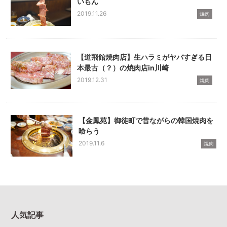
いもん
2019.11.26
焼肉
【道飛館焼肉店】生ハラミがヤバすぎる日
本最古（？）の焼肉店in川崎
2019.12.31
焼肉
【金鳳苑】御徒町で昔ながらの韓国焼肉を
喰らう
2019.11.6
焼肉
人気記事