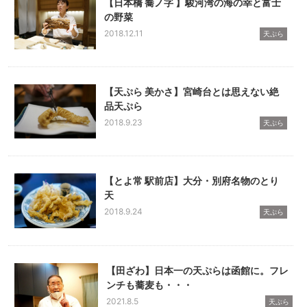
【日本橋 蕎ノ字 】駿河湾の海の幸と富士
の野菜
2018.12.11
天ぷら
【天ぷら 美かさ】宮崎台とは思えない絶
品天ぷら
2018.9.23
天ぷら
【とよ常 駅前店】大分・別府名物のとり
天
2018.9.24
天ぷら
【田ざわ】日本一の天ぷらは函館に。フレ
ンチも蕎麦も・・・
2021.8.5
天ぷら