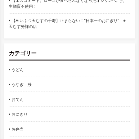
【エスコミート】ロースが食べられなくなったオジサンへ。抗
生物質不使用！
【めいふつ天むすの千寿】止まらない！”日本一のおにぎり” ※
天むす発祥の店
カテゴリー
うどん
うなぎ 鰻
おでん
おにぎり
お弁当