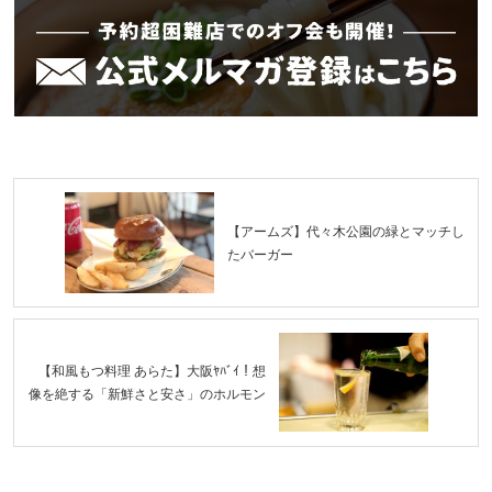
【アームズ】代々木公園の緑とマッチし
たバーガー
【和風もつ料理 あらた】大阪ﾔﾊﾞｲ！想
像を絶する「新鮮さと安さ」のホルモン