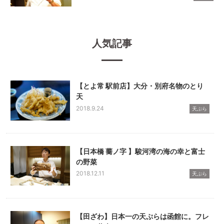
人気記事
【とよ常 駅前店】大分・別府名物のとり
天
2018.9.24
天ぷら
【日本橋 蕎ノ字 】駿河湾の海の幸と富士
の野菜
2018.12.11
天ぷら
【田ざわ】日本一の天ぷらは函館に。フレ