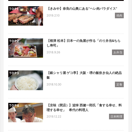
【きみや】奈良の山奥にある”ヘレ肉パラダイス”
TOP
2019.2.10
焼肉
【根津 松本】日本一の魚屋が作る「のり弁当&ちら
TOP
し寿司」
2018.9.26
お弁当
【銀シャリ屋 ゲコ亭】大阪・堺の飯炊き仙人の絶品
TOP
飯
2018.10.30
定食
【京味（閉店）】追悼 西健一郎氏「食する幸せ、料
TOP
理する幸せ」 希代の料理人
2019.12.22
日本料理