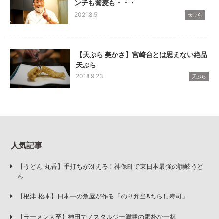
ンチも蕎麦も・・・
2021.8.5
天ぷら
【天ぷら 美かさ】宮崎台とは思えない絶品
天ぷら
2018.9.23
天ぷら
人気記事
【うどん 丸香】手打ちが冴える！神保町で東日本最強の讃岐うど
ん
【根津 松本】日本一の魚屋が作る「のり弁当&ちらし寿司」
【ラーメン大至】神田でノスタルジー満載の素朴な一杯