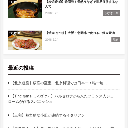
【炭焼鰻 瞬】静岡発！天然うなぎで世界征服するな
TOP
んて
2018.9.25
うなぎ 鰻
【焼肉 さつま】大阪・北新地で食べるご飯＆焼肉
TOP
2018.9.24
焼肉
最近の投稿
【北京遊膳】荻窪の至宝 北京料理では日本一！唯一無二
【Tinc gana（ﾃｨﾝｶﾞﾅ）】バルセロナから来たフランス人ジェ
ロームが作るスパニッシュ
【三和】魅力的な小皿が連続するイタリアン