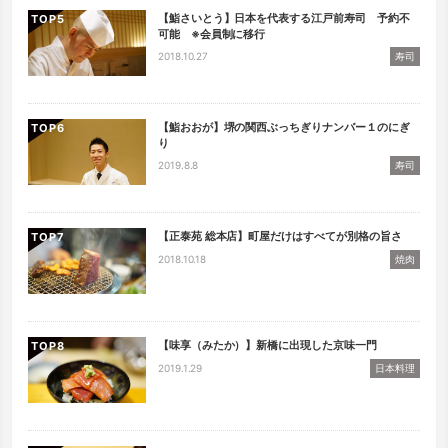
【鮨さいとう】日本を代表する江戸前寿司 予約不
TOP
可能 ※会員制に移行
2018.10.27
寿司
【鮨おおが】堺の関西ぶっちぎりナンバー１のにぎ
TOP
り
2019.8.8
寿司
【正泰苑 総本店】町屋だけはすべてが別格の旨さ
TOP
2018.10.18
焼肉
【味享（みたか）】新橋に出現した京味一門
TOP
2019.1.29
日本料理