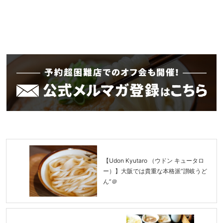
【Udon Kyutaro （ウドン キュータロ
ー）】大阪では貴重な本格派”讃岐うど
ん”＠