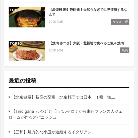
【炭焼鰻 瞬】静岡発！天然うなぎで世界征服するな
TOP
んて
2018.9.25
うなぎ 鰻
【焼肉 さつま】大阪・北新地で食べるご飯＆焼肉
TOP
2018.9.24
焼肉
最近の投稿
【北京遊膳】荻窪の至宝 北京料理では日本一！唯一無二
【Tinc gana（ﾃｨﾝｶﾞﾅ）】バルセロナから来たフランス人ジェ
ロームが作るスパニッシュ
【三和】魅力的な小皿が連続するイタリアン