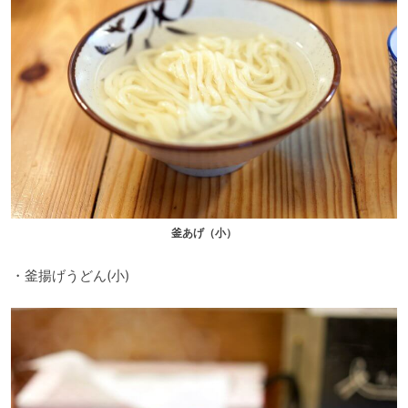
釜あげ（小）
・釜揚げうどん(小)