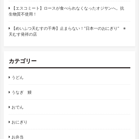
【エスコミート】ロースが食べられなくなったオジサンへ。抗
生物質不使用！
【めいふつ天むすの千寿】止まらない！”日本一のおにぎり” ※
天むす発祥の店
カテゴリー
うどん
うなぎ 鰻
おでん
おにぎり
お弁当