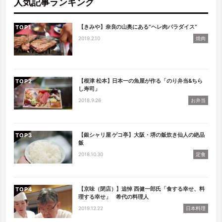
人気記事ランキング
【きみや】奈良の山奥にある”ヘレ肉パラダイス”
TOP
2019.2.10
焼肉
【根津 松本】日本一の魚屋が作る「のり弁当&ちら
TOP
し寿司」
2018.9.26
お弁当
【銀シャリ屋 ゲコ亭】大阪・堺の飯炊き仙人の絶品
TOP
飯
2018.10.30
定食
【京味（閉店）】追悼 西健一郎氏「食する幸せ、料
TOP
理する幸せ」 希代の料理人
2019.12.22
日本料理