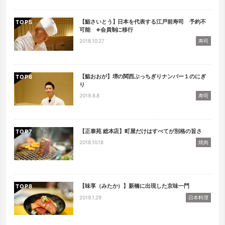
【鮨さいとう】日本を代表する江戸前寿司 予約不
TOP
可能 ※会員制に移行
2018.10.27
寿司
【鮨おおが】堺の関西ぶっちぎりナンバー１のにぎ
TOP
り
2019.8.8
寿司
【正泰苑 総本店】町屋だけはすべてが別格の旨さ
TOP
2018.10.18
焼肉
【味享（みたか）】新橋に出現した京味一門
TOP
2019.1.29
日本料理