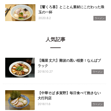
【饗くろ喜】とことん素材にこだわった珠
玉の一杯
2020.8.2
ラーメン
人気記事
【麺屋 丈六】難波の黒い稲妻！なんばブ
ラック
2018.10.27
ラーメン
【中華そば 多賀野】毎日食べて飽きない
大行列店
2018.11.6
ラーメン