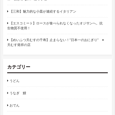
【三和】魅力的な小皿が連続するイタリアン
【エスコミート】ロースが食べられなくなったオジサンへ。抗
生物質不使用！
【めいふつ天むすの千寿】止まらない！”日本一のおにぎり” ※
天むす発祥の店
カテゴリー
うどん
うなぎ 鰻
おでん