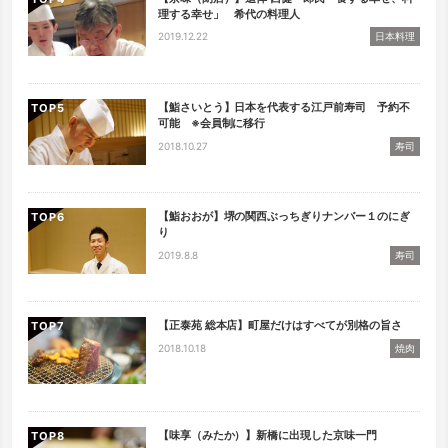
理する幸せ」 希代の料理人
2019.12.22
日本料理
【鮨さいとう】日本を代表する江戸前寿司 予約不
TOP
可能 ※会員制に移行
2018.10.27
寿司
【鮨おおが】堺の関西ぶっちぎりナンバー１のにぎ
TOP
り
2019.8.8
寿司
【正泰苑 総本店】町屋だけはすべてが別格の旨さ
TOP
2018.10.18
焼肉
【味享（みたか）】新橋に出現した京味一門
TOP