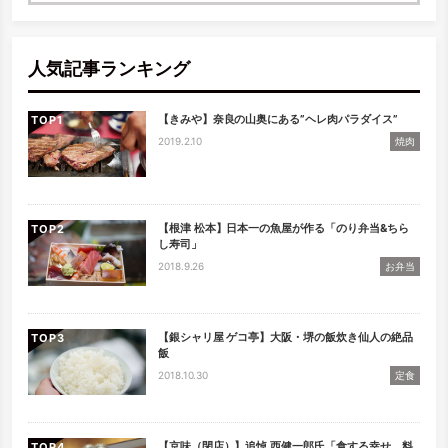
検索
人気記事ランキング
【きみや】奈良の山奥にある”ヘレ肉パラダイス”
TOP
2019.2.10
焼肉
【根津 松本】日本一の魚屋が作る「のり弁当&ちら
TOP
し寿司」
2018.9.26
お弁当
【銀シャリ屋 ゲコ亭】大阪・堺の飯炊き仙人の絶品
TOP
飯
2018.10.30
定食
【京味（閉店）】追悼 西健一郎氏「食する幸せ、料
TOP