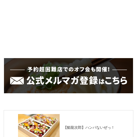
【鮨龍次郎】ハンパないぜっ！