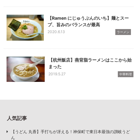
【Ramen にじゅうぶんのいち】麺とスー
プ、旨みのバランスが最高
2020.6.13
ラーメン
【杭州飯店】燕背脂ラーメンはここから始
まった
2019.5.27
中華料理
人気記事
【うどん 丸香】手打ちが冴える！神保町で東日本最強の讃岐うど
ん