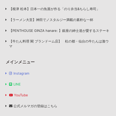
【根津 松本】日本一の魚屋が作る「のり弁当&ちらし寿司」
【ラーメン大至】神田でノスタルジー満載の素朴な一杯
【PENTHOUSE GINZA hanare: 】銀座の紳士達が愛するステーキ
【牛たん料理 閣 ブランドーム店】 杜の都・仙台の牛たんは激ウ
マ
メインメニュー
Instagram
LINE
YouTube
公式メルマガの登録はこちら