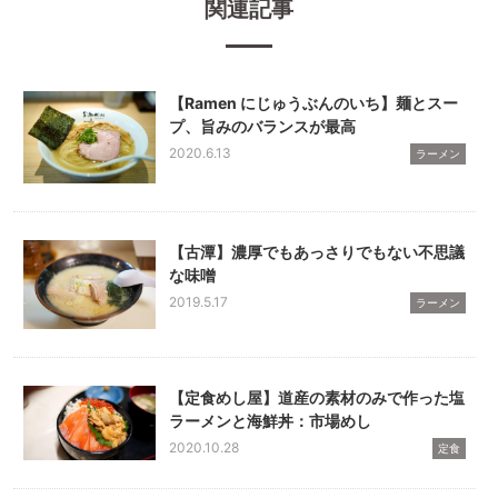
関連記事
【Ramen にじゅうぶんのいち】麺とスー
プ、旨みのバランスが最高
2020.6.13
ラーメン
【古潭】濃厚でもあっさりでもない不思議
な味噌
2019.5.17
ラーメン
【定食めし屋】道産の素材のみで作った塩
ラーメンと海鮮丼：市場めし
2020.10.28
定食