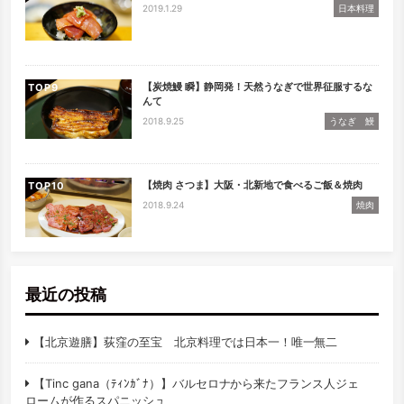
2019.1.29
日本料理
【炭焼鰻 瞬】静岡発！天然うなぎで世界征服するな
TOP
んて
2018.9.25
うなぎ 鰻
【焼肉 さつま】大阪・北新地で食べるご飯＆焼肉
TOP
2018.9.24
焼肉
最近の投稿
【北京遊膳】荻窪の至宝 北京料理では日本一！唯一無二
【Tinc gana（ﾃｨﾝｶﾞﾅ）】バルセロナから来たフランス人ジェ
ロームが作るスパニッシュ